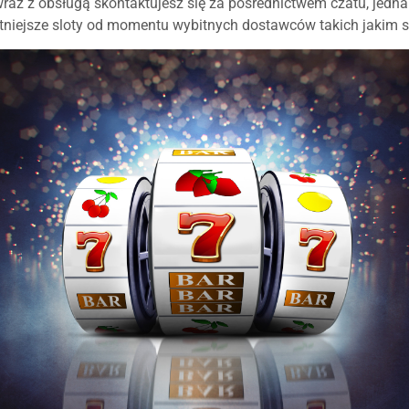
 wraz z obsługą skontaktujesz się za pośrednictwem czatu, jedn
stotniejsze sloty od momentu wybitnych dostawców takich jakim