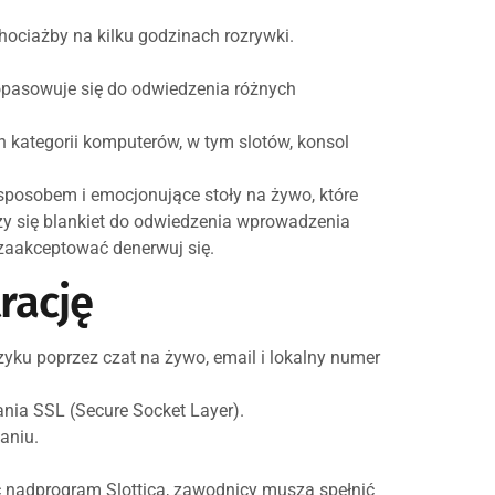
hociażby na kilku godzinach rozrywki.
dopasowuje się do odwiedzenia różnych
kategorii komputerów, w tym slotów, konsol
posobem i emocjonujące stoły na żywo, które
orzy się blankiet do odwiedzenia wprowadzenia
zaakceptować denerwuj się.
rację
yku poprzez czat na żywo, email i lokalny numer
nia SSL (Secure Socket Layer).
aniu.
ać nadprogram Slottica, zawodnicy muszą spełnić