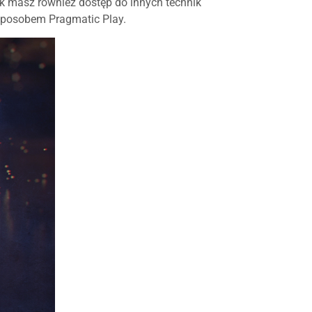
ak masz również dostęp do innych technik
 sposobem Pragmatic Play.