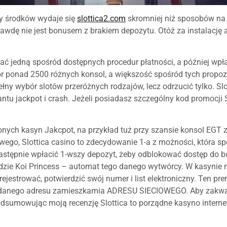
y środków wydaje się
slottica2.com
skromniej niż sposobów na 
awdę nie jest bonusem z brakiem depozytu. Otóż za instalację 
rać jedną spośród dostępnych procedur płatności, a później wpł
bór ponad 2500 różnych konsol, a większość spośród tych pro
łny wybór slotów przeróżnych rodzajów, lecz odrzucić tylko. Sl
antu jackpot i crash. Jeżeli posiadasz szczególny kod promocji
nych kasyn Jakcpot, na przykład tuż przy szansie konsol EGT z
towego, Slottica casino to zdecydowanie 1-a z możności, która s
następnie wpłacić 1-wszy depozyt, żeby odblokować dostęp do b
zie Koi Princess – automat tego danego wytwórcy. W kasynie 
ejestrować, potwierdzić swój numer i list elektroniczny. Ten p
oż danego adresu zamieszkamia ADRESU SIECIOWEGO. Aby zakwal
dsumowując moją recenzję Slottica to porządne kasyno interneto