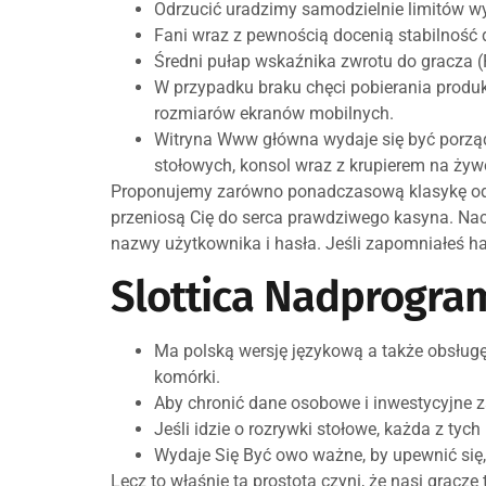
Odrzucić uradzimy samodzielnie limitów wy
Fani wraz z pewnością docenią stabilność 
Średni pułap wskaźnika zwrotu do gracza 
W przypadku braku chęci pobierania produk
rozmiarów ekranów mobilnych.
Witryna Www główna wydaje się być porząd
stołowych, konsol wraz z krupierem na ży
Proponujemy zarówno ponadczasową klasykę od m
przeniosą Cię do serca prawdziwego kasyna. Naciś
nazwy użytkownika i hasła. Jeśli zapomniałeś 
Slottica Nadprogram
Ma polską wersję językową a także obsług
komórki.
Aby chronić dane osobowe i inwestycyjne 
Jeśli idzie o rozrywki stołowe, każda z tyc
Wydaje Się Być owo ważne, by upewnić się, 
Lecz to właśnie ta prostota czyni, że nasi grac