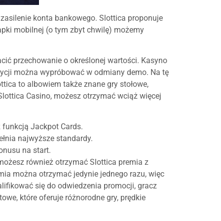
zasilenie konta bankowego. Slottica proponuje
apki mobilnej (o tym zbyt chwilę) możemy
acić przechowanie o określonej wartości. Kasyno
pozycji można wypróbować w odmiany demo. Na tę
ottica to albowiem także znane gry stołowe,
 Slottica Casino, możesz otrzymać wciąż więcej
 funkcją Jackpot Cards.
pełnia najwyższe standardy.
onusu na start.
możesz również otrzymać Slottica premia z
remia można otrzymać jedynie jednego razu, więc
ifikować się do odwiedzenia promocji, gracz
we, które oferuje różnorodne gry, prędkie