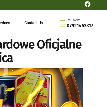
Call Now !
rvices
Contact Us
07921463317
ardowe Oficjalne
ica