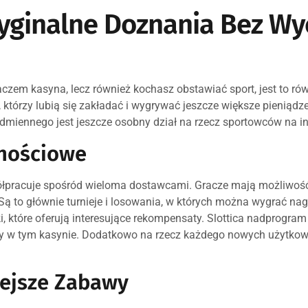
yginalne Doznania Bez W
aczem kasyna, lecz również kochasz obstawiać sport, jest to ró
 którzy lubią się zakładać i wygrywać jeszcze większe pieniądze
 odmiennego jest jeszcze osobny dział na rzecz sportowców na
lnościowe
łpracuje spośród wieloma dostawcami. Gracze mają możliwość 
Są to głównie turnieje i losowania, w których można wygrać na
ki, które oferują interesujące rekompensaty. Slottica nadprogr
czy w tym kasynie. Dodatkowo na rzecz każdego nowych użytkow
ejsze Zabawy