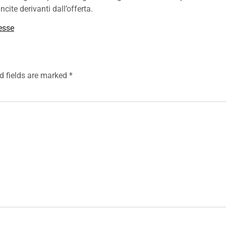
cite derivanti dall’offerta.
esse
d fields are marked
*