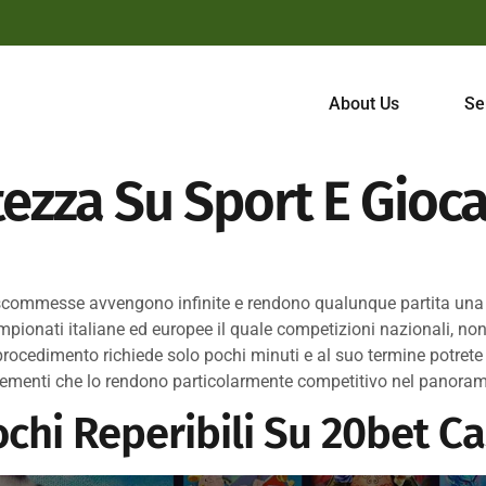
About Us
Se
ezza Su Sport E Gioca
scommesse avvengono infinite e rendono qualunque partita una 
ampionati italiane ed europee il quale competizioni nazionali, no
o procedimento richiede solo pochi minuti e al suo termine potre
i elementi che lo rendono particolarmente competitivo nel panoram
chi Reperibili Su 20bet C