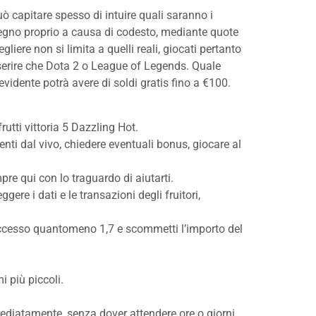
può capitare spesso di intuire quali saranno i
isegno proprio a causa di codesto, mediante quote
liere non si limita a quelli reali, giocati pertanto
asserire che Dota 2 o League of Legends. Quale
vidente potrà avere di soldi gratis fino a €100.
frutti vittoria 5 Dazzling Hot.
nti dal vivo, chiedere eventuali bonus, giocare al
pre qui con lo traguardo di aiutarti.
gere i dati e le transazioni degli fruitori,
successo quantomeno 1,7 e scommetti l’importo del
i più piccoli.
mediatamente, senza dover attendere ore o giorni.