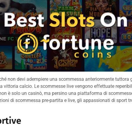
ché non devi adempiere una scommessa anteriormente tuttora gi
a vittoria calcio. Le scommesse live vengono effettuate reperibil
20Bet non è solo un casinò, ma persino una piattaforma di scomm
 opzioni di scommessa pre-partita e live, gli appassionati di spor
rtive