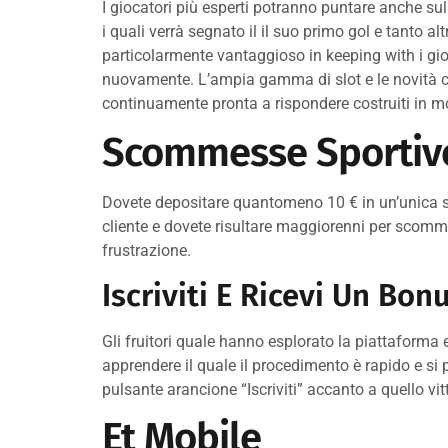
I giocatori più esperti potranno puntare anche sul
i quali verrà segnato il il suo primo gol e tanto a
particolarmente vantaggioso in keeping with i gioca
nuovamente. L’ampia gamma di slot e le novità co
continuamente pronta a rispondere costruiti in m
Scommesse Sportiv
Dovete depositare quantomeno 10 € in un’unica s
cliente e dovete risultare maggiorenni per scomm
frustrazione.
Iscriviti E Ricevi Un Bonu
Gli fruitori quale hanno esplorato la piattaform
apprendere il quale il procedimento è rapido e si
pulsante arancione “Iscriviti” accanto a quello vit
Et Mobile