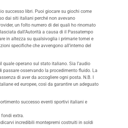
io successo libri. Puoi giocare su giochi come
o dai siti italiani perché non avevano
rovider, un folto numero di dei quali ho rinomato
rilasciata dall’Autorità a causa di il Passatempo
re in altezza su qualsivoglia i primarie tornei e
zioni specifiche che avvengono all’interno del
l quale operano sul stato italiano. Sia l’audio
 di passare osservando la procedimento fluido. La
assenza di aver da accogliere ogni posta. N.B. I
italiane ed europee, così da garantire un adeguato
rtimento successo eventi sportivi italiani e
 fondi extra.
dicarvi incredibili montepremi costruiti in soldi