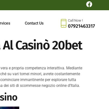
Call Now !
rvices
Contact Us
07921463317
 Al Casinò 20bet
vera e propria competenza interattiva. Mediante
nché su vari tornei minori, avrete costantemente
te cominciare immantinente per esplorare tutta
a dei siti di scommesse negozio online d’Italia.
asino