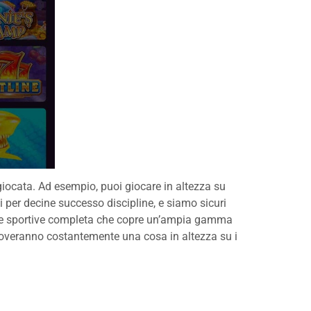
ocata. Ad esempio, puoi giocare in altezza su
i per decine successo discipline, e siamo sicuri
esse sportive completa che copre un’ampia gamma
t troveranno costantemente una cosa in altezza su i