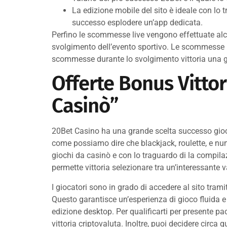
La edizione mobile del sito è ideale con lo 
successo esplodere un’app dedicata.
Perfino le scommesse live vengono effettuate alcu
svolgimento dell’evento sportivo. Le scommesse live
scommesse durante lo svolgimento vittoria una gar
Offerte Bonus Vittor
Casinò”
20Bet Casino ha una grande scelta successo giochi, 
come possiamo dire che blackjack, roulette, e numer
giochi da casinò e con lo traguardo di la compil
permette vittoria selezionare tra un’interessante 
I giocatori sono in grado di accedere al sito trami
Questo garantisce un’esperienza di gioco fluida e 
edizione desktop. Per qualificarti per presente pac
vittoria criptovaluta. Inoltre, puoi decidere circa