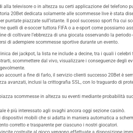
di alla televisore o in altezza su certi applicazione del telefono 
 vittoria 20Bet dedicata solamente alle scommesse live è stata d
r puntate piazzate sull’istante. Il pool successo sport fra cui sceg
 come quelli di e-soccer tuttora FIFA o a e-sport come possiamo 
ine di coltivare l’ebbrezza di una giocata osservando la periodo e
ttersi di adempiere scommesse sportive durante un evento.
ca dei jackpot, la lista ne include a decine, tra i quali i celebri 
arti, scommettere dal vivo, visualizzare i conseguenze degli eve
agevolmente.
uo account a fine di farlo, il servizio clienti successo 20Bet è sem
za avanzati, inclusi la crittografia SSL, con lo traguardo di proteg
ro, piazza scommesse in altezza su eventi mediante probabilità 
uale è più interessato agli svaghi ancora oggi sezione casinò.
i dispositivi mobili che si adatta in maniera automatica a scherm
o corretto e trasparente per ciascuno i nostri giocatori.
 vincite costruite al gioco vengono effettuate a disposizione im