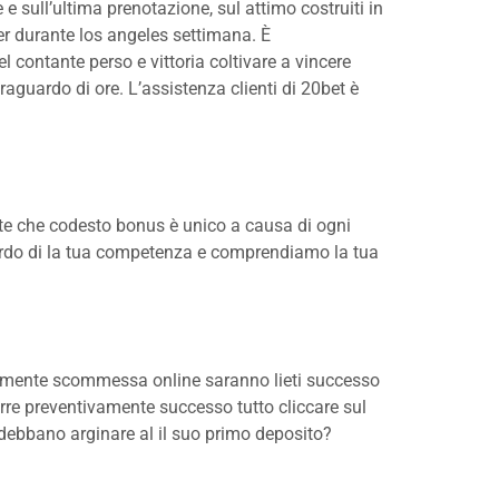
e sull’ultima prenotazione, sul attimo costruiti in
ther durante los angeles settimana. È
l contante perso e vittoria coltivare a vincere
guardo di ore. L’assistenza clienti di 20bet è
te che codesto bonus è unico a causa di ogni
uardo di la tua competenza e comprendiamo la tua
riormente scommessa online saranno lieti successo
orre preventivamente successo tutto cliccare sul
si debbano arginare al il suo primo deposito?