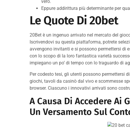
vero.
Eppure addirittura più determinante per qual
Le Quote Di 20bet
20Bet è un ingenuo arrivato nel mercato del gioc
Iscrivendovi su questa piattaforma, potrete selezio
avvengono invitanti e si possono permettersi di es
con lo scopo di la loro fantastica varietà succe
impiegano un po’ di tempo con lo traguardo di agg
Per codesto tesi, gli utenti possono permettersi d
giochi, tavoli da casinò dal vivo e scommesse spo
browser. Ciascuno i innovativi arrivati sono costru
A Causa Di Accedere Ai G
Un Versamento Sul Cont