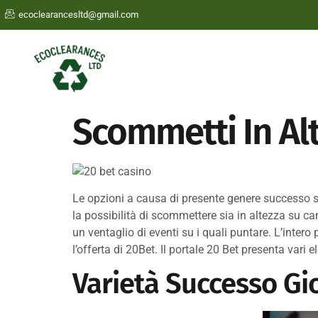
ecoclearancesltd@gmail.com
Scommetti In Alt
Le opzioni a causa di presente genere successo 
la possibilità di scommettere sia in altezza su c
un ventaglio di eventi su i quali puntare. L’inter
l’offerta di 20Bet. Il portale 20 Bet presenta var
Varietà Successo Gio