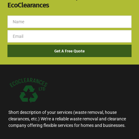
EcoClearances
Get A Free Quote
Short description of your services (waste removal, house
clearances, etc.) We’re a reliable waste removal and clearance
company offering flexible services for homes and businesses.