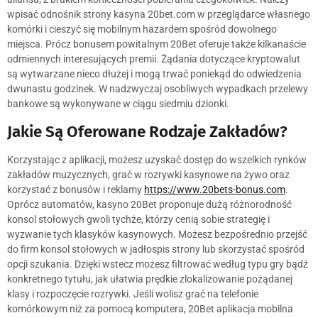
wpisać odnośnik strony kasyna 20bet.com w przeglądarce własnego
komórki i cieszyć się mobilnym hazardem spośród dowolnego
miejsca. Prócz bonusem powitalnym 20Bet oferuje także kilkanaście
odmiennych interesujących premii. Żądania dotyczące kryptowalut
są wytwarzane nieco dłużej i mogą trwać poniekąd do odwiedzenia
dwunastu godzinek. W nadzwyczaj osobliwych wypadkach przelewy
bankowe są wykonywane w ciągu siedmiu dzionki.
Jakie Są Oferowane Rodzaje Zakładów?
Korzystając z aplikacji, możesz uzyskać dostęp do wszelkich rynków
zakładów muzycznych, grać w rozrywki kasynowe na żywo oraz
korzystać z bonusów i reklamy
https://www.20bets-bonus.com
.
Oprócz automatów, kasyno 20Bet proponuje dużą różnorodność
konsol stołowych gwoli tychże, którzy cenią sobie strategię i
wyzwanie tych klasyków kasynowych. Możesz bezpośrednio przejść
do firm konsol stołowych w jadłospis strony lub skorzystać spośród
opcji szukania. Dzięki wstecz możesz filtrować według typu gry bądź
konkretnego tytułu, jak ułatwia prędkie zlokalizowanie pożądanej
klasy i rozpoczęcie rozrywki. Jeśli wolisz grać na telefonie
komórkowym niż za pomocą komputera, 20Bet aplikacja mobilna