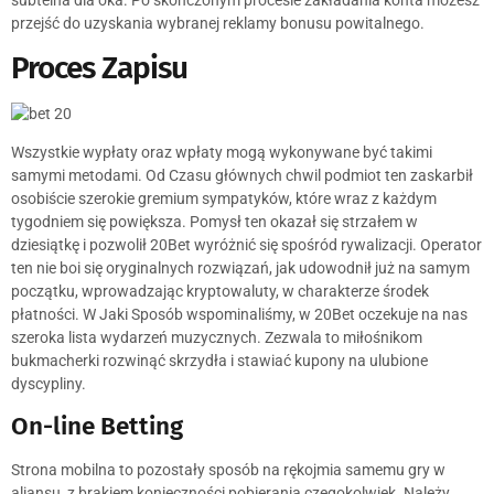
subtelna dla oka. Po skończonym procesie zakładania konta możesz
przejść do uzyskania wybranej reklamy bonusu powitalnego.
Proces Zapisu
Wszystkie wypłaty oraz wpłaty mogą wykonywane być takimi
samymi metodami. Od Czasu głównych chwil podmiot ten zaskarbił
osobiście szerokie gremium sympatyków, które wraz z każdym
tygodniem się powiększa. Pomysł ten okazał się strzałem w
dziesiątkę i pozwolił 20Bet wyróżnić się spośród rywalizacji. Operator
ten nie boi się oryginalnych rozwiązań, jak udowodnił już na samym
początku, wprowadzając kryptowaluty, w charakterze środek
płatności. W Jaki Sposób wspominaliśmy, w 20Bet oczekuje na nas
szeroka lista wydarzeń muzycznych. Zezwala to miłośnikom
bukmacherki rozwinąć skrzydła i stawiać kupony na ulubione
dyscypliny.
On-line Betting
Strona mobilna to pozostały sposób na rękojmia samemu gry w
aliansu, z brakiem konieczności pobierania czegokolwiek. Należy