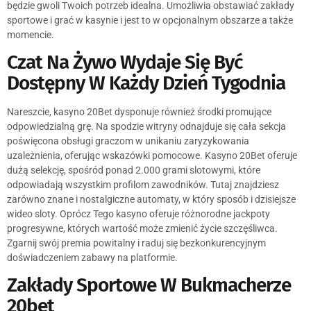
będzie gwoli Twoich potrzeb idealna. Umożliwia obstawiać zakłady
sportowe i grać w kasynie i jest to w opcjonalnym obszarze a także
momencie.
Czat Na Żywo Wydaje Się Być
Dostępny W Każdy Dzień Tygodnia
Nareszcie, kasyno 20Bet dysponuje również środki promujące
odpowiedzialną grę. Na spodzie witryny odnajduje się cała sekcja
poświęcona obsługi graczom w unikaniu zaryzykowania
uzależnienia, oferując wskazówki pomocowe. Kasyno 20Bet oferuje
dużą selekcję, spośród ponad 2.000 grami slotowymi, które
odpowiadają wszystkim profilom zawodników. Tutaj znajdziesz
zarówno znane i nostalgiczne automaty, w który sposób i dzisiejsze
wideo sloty. Oprócz Tego kasyno oferuje różnorodne jackpoty
progresywne, których wartość może zmienić życie szczęśliwca.
Zgarnij swój premia powitalny i raduj się bezkonkurencyjnym
doświadczeniem zabawy na platformie.
Zakłady Sportowe W Bukmacherze
20bet