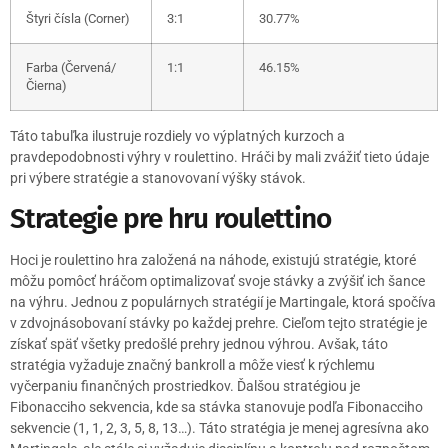
Štyri čísla (Corner)
3:1
30.77%
Farba (Červená/
1:1
46.15%
Čierna)
Táto tabuľka ilustruje rozdiely vo výplatných kurzoch a
pravdepodobnosti výhry v roulettino. Hráči by mali zvážiť tieto údaje
pri výbere stratégie a stanovovaní výšky stávok.
Strategie pre hru roulettino
Hoci je roulettino hra založená na náhode, existujú stratégie, ktoré
môžu pomôcť hráčom optimalizovať svoje stávky a zvýšiť ich šance
na výhru. Jednou z populárnych stratégií je Martingale, ktorá spočíva
v zdvojnásobovaní stávky po každej prehre. Cieľom tejto stratégie je
získať späť všetky predošlé prehry jednou výhrou. Avšak, táto
stratégia vyžaduje značný bankroll a môže viesť k rýchlemu
vyčerpaniu finančných prostriedkov. Ďalšou stratégiou je
Fibonacciho sekvencia, kde sa stávka stanovuje podľa Fibonacciho
sekvencie (1, 1, 2, 3, 5, 8, 13…). Táto stratégia je menej agresívna ako