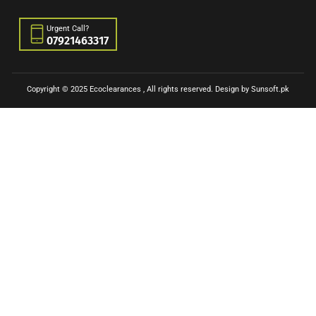
Urgent Call?
07921463317
Copyright © 2025 Ecoclearances , All rights reserved. Design by Sunsoft.pk