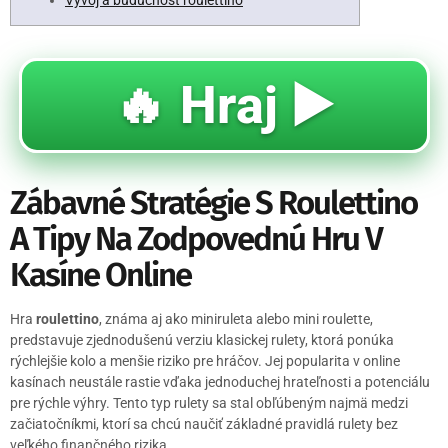
Vývoj a budúcnosť roulettino
🔥 Hraj ▶️
Zábavné Stratégie S Roulettino
A Tipy Na Zodpovednú Hru V
Kasíne Online
Hra
roulettino
, známa aj ako miniruleta alebo mini roulette,
predstavuje zjednodušenú verziu klasickej rulety, ktorá ponúka
rýchlejšie kolo a menšie riziko pre hráčov. Jej popularita v online
kasínach neustále rastie vďaka jednoduchej hrateľnosti a potenciálu
pre rýchle výhry. Tento typ rulety sa stal obľúbeným najmä medzi
začiatočníkmi, ktorí sa chcú naučiť základné pravidlá rulety bez
veľkého finančného rizika.