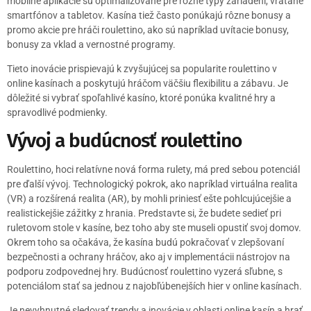
mobilné aplikácie sú optimalizované pre rôzne typy zariadení, vrátane
smartfónov a tabletov. Kasína tiež často ponúkajú rôzne bonusy a
promo akcie pre hráči roulettino, ako sú napríklad uvítacie bonusy,
bonusy za vklad a vernostné programy.
Tieto inovácie prispievajú k zvyšujúcej sa popularite roulettino v
online kasínach a poskytujú hráčom väčšiu flexibilitu a zábavu. Je
dôležité si vybrať spoľahlivé kasíno, ktoré ponúka kvalitné hry a
spravodlivé podmienky.
Vývoj a budúcnosť roulettino
Roulettino, hoci relatívne nová forma rulety, má pred sebou potenciál
pre ďalší vývoj. Technologický pokrok, ako napríklad virtuálna realita
(VR) a rozšírená realita (AR), by mohli priniesť ešte pohlcujúcejšie a
realistickejšie zážitky z hrania. Predstavte si, že budete sedieť pri
ruletovom stole v kasíne, bez toho aby ste museli opustiť svoj domov.
Okrem toho sa očakáva, že kasína budú pokračovať v zlepšovaní
bezpečnosti a ochrany hráčov, ako aj v implementácii nástrojov na
podporu zodpovednej hry. Budúcnosť roulettino vyzerá sľubne, s
potenciálom stať sa jednou z najobľúbenejších hier v online kasínach.
Je nevyhnutné sledovať trendy a inovácie v oblasti online kasín a hrať