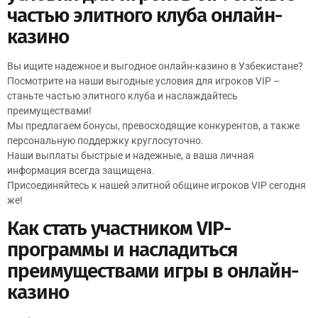
частью элитного клуба онлайн-
казино
Вы ищите надежное и выгодное онлайн-казино в Узбекистане?
Посмотрите на наши выгодные условия для игроков VIP –
станьте частью элитного клуба и наслаждайтесь
преимуществами!
Мы предлагаем бонусы, превосходящие конкурентов, а также
персональную поддержку круглосуточно.
Наши выплаты быстрые и надежные, а ваша личная
информация всегда защищена.
Присоединяйтесь к нашей элитной общине игроков VIP сегодня
же!
Как стать участником VIP-
программы и насладиться
преимуществами игры в онлайн-
казино