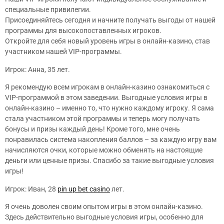
специальные привилегии.
Присоединяйтесь сегодня и начните получать выгоды от нашей
программы для высокопоставленных игроков.
Откройте для себя новый уровень игры в онлайн-казино, став
участником нашей VIP-программы.
Игрок: Анна, 35 лет.
Я рекомендую всем игрокам в онлайн-казино ознакомиться с
VIP-программой в этом заведении. Выгодные условия игры в
онлайн-казино – именно то, что нужно каждому игроку. Я сама
стала участником этой программы и теперь могу получать
бонусы и призы каждый день! Кроме того, мне очень
понравилась система накопления баллов – за каждую игру вам
начисляются очки, которые можно обменять на настоящие
деньги или ценные призы. Спасибо за такие выгодные условия
игры!
Игрок: Иван, 28
pin up bet casino
лет.
Я очень доволен своим опытом игры в этом онлайн-казино.
Здесь действительно выгодные условия игры, особенно для