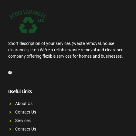
Short description of your services (waste removal, house
clearances, etc.) We’re a reliable waste removal and clearance
company offering flexible services for homes and businesses.
Useful Links
About Us
Contact Us
Services
Contact Us