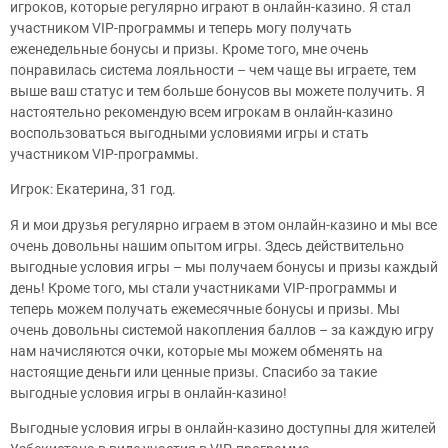
игроков, которые регулярно играют в онлайн-казино. Я стал
участником VIP-программы и теперь могу получать
еженедельные бонусы и призы. Кроме того, мне очень
понравилась система лояльности – чем чаще вы играете, тем
выше ваш статус и тем больше бонусов вы можете получить. Я
настоятельно рекомендую всем игрокам в онлайн-казино
воспользоваться выгодными условиями игры и стать
участником VIP-программы.
Игрок: Екатерина, 31 год.
Я и мои друзья регулярно играем в этом онлайн-казино и мы все
очень довольны нашим опытом игры. Здесь действительно
выгодные условия игры – мы получаем бонусы и призы каждый
день! Кроме того, мы стали участниками VIP-программы и
теперь можем получать ежемесячные бонусы и призы. Мы
очень довольны системой накопления баллов – за каждую игру
нам начисляются очки, которые мы можем обменять на
настоящие деньги или ценные призы. Спасибо за такие
выгодные условия игры в онлайн-казино!
Выгодные условия игры в онлайн-казино доступны для жителей