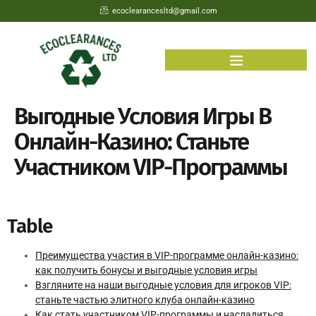
ecoclearancesltd@gmail.com
Выгодные Условия Игры В
Онлайн-Казино: Станьте
Участником VIP-Программы
Table
Преимущества участия в VIP-программе онлайн-казино:
как получить бонусы и выгодные условия игры
Взгляните на наши выгодные условия для игроков VIP:
станьте частью элитного клуба онлайн-казино
Как стать участником VIP-программы и насладиться