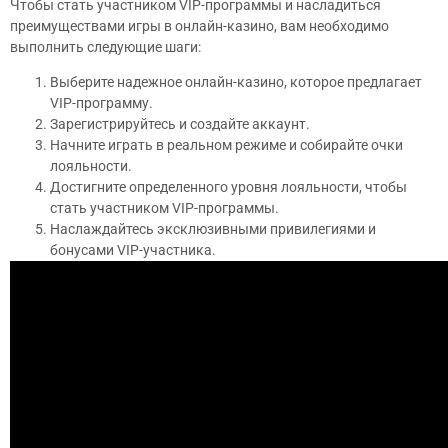
Чтобы стать участником VIP-программы и насладиться
преимуществами игры в онлайн-казино, вам необходимо
выполнить следующие шаги:
Выберите надежное онлайн-казино, которое предлагает
VIP-программу.
Зарегистрируйтесь и создайте аккаунт.
Начните играть в реальном режиме и собирайте очки
лояльности.
Достигните определенного уровня лояльности, чтобы
стать участником VIP-программы.
Наслаждайтесь эксклюзивными привилегиями и
бонусами VIP-участника.