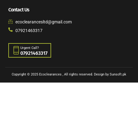
Contact Us
ecoclearancesltd@gmail.com
07921463317
Urgent Call?
07921463317
Copyright © 2025 Ecoclearances , All rights reserved. Design by Sunsoft.pk