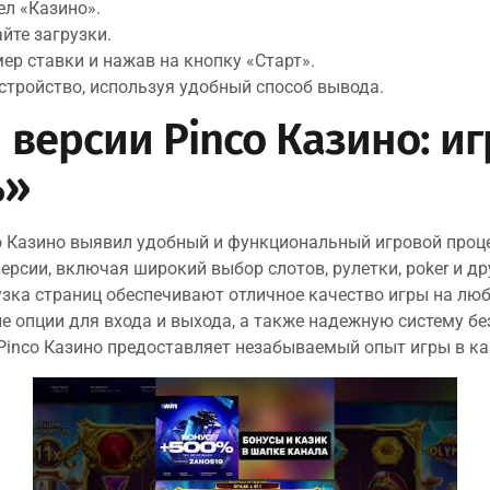
ел «Казино».
айте загрузки.
ер ставки и нажав на кнопку «Старт».
стройство, используя удобный способ вывода.
версии Pinco Казино: иг
ь»
o Казино выявил удобный и функциональный игровой проц
ерсии, включая широкий выбор слотов, рулетки, poker и др
узка страниц обеспечивают отличное качество игры на люб
е опции для входа и выхода, а также надежную систему б
Pinco Казино предоставляет незабываемый опыт игры в кази