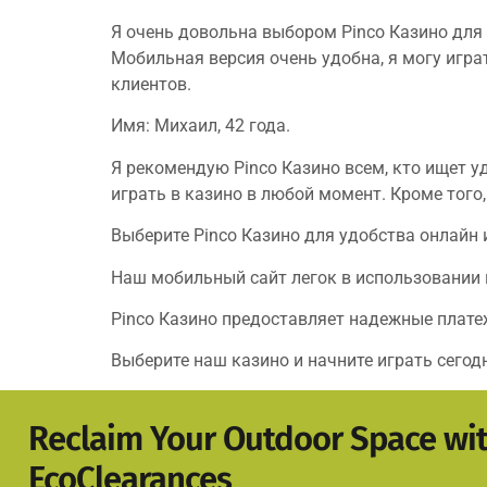
Я очень довольна выбором Pinco Казино для о
Мобильная версия очень удобна, я могу игра
клиентов.
Имя: Михаил, 42 года.
Я рекомендую Pinco Казино всем, кто ищет у
играть в казино в любой момент. Кроме тог
Выберите Pinco Казино для удобства онлайн 
Наш мобильный сайт легок в использовании 
Pinco Казино предоставляет надежные плате
Выберите наш казино и начните играть сегод
Reclaim Your Outdoor Space wi
EcoClearances