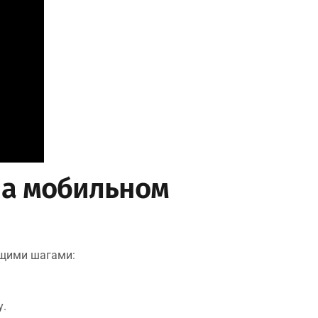
 на мобильном
ющими шагами:
у.