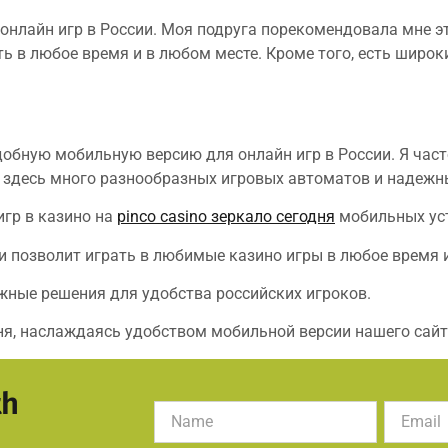
нлайн игр в России. Моя подруга порекомендовала мне эту 
ть в любое время и в любом месте. Кроме того, есть широ
добную мобильную версию для онлайн игр в России. Я часто
о, здесь много разнообразных игровых автоматов и надеж
игр в казино на
pinco casino зеркало сегодня
мобильных уст
и позволит играть в любимые казино игры в любое время и
жные решения для удобства российских игроков.
ня, наслаждаясь удобством мобильной версии нашего сайт
th