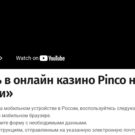
ь в онлайн казино Pinco
ии»
 на мобильном устройстве в России, воспользуйтесь следу
в мобильном браузере.
лните форму с необходимыми данными.
нструкциям, отправленным на указанную электронную почт