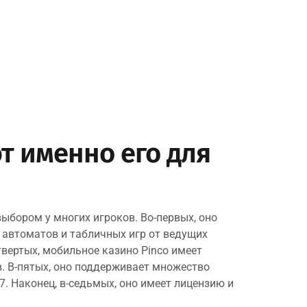
т именно его для
ыбором у многих игроков. Во-первых, оно
 автоматов и табличных игр от ведущих
твертых, мобильное казино Pinco имеет
. В-пятых, оно поддерживает множество
7. Наконец, в-седьмых, оно имеет лицензию и