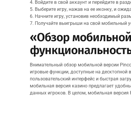
4. Войдите в свой аккаунт и перейдите в разд
5. Выберите игру, нажав на ее иконку, и ожид
6. Начните игру, установив необходимый разм
7. Получайте выигрыши на свой мобильный у
«Обзор мобильной 
функциональност
Внимательный обзор мобильной версии Pinc
игровые функции, доступные на десктопной в
пользовательский интерфейс и быстрая загр
мобильная версия казино предлагает удобны
данных игроков. В целом, мобильная версия 