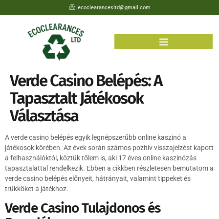
ecoclearancesltd@gmail.com
Verde Casino Belépés: A
Tapasztalt Játékosok
Választása
A verde casino belépés egyik legnépszerűbb online kaszinó a
játékosok körében. Az évek során számos pozitív visszajelzést kapott
a felhasználóktól, köztük tőlem is, aki 17 éves online kaszinózás
tapasztalattal rendelkezik. Ebben a cikkben részletesen bemutatom a
verde casino belépés előnyeit, hátrányait, valamint tippeket és
trükköket a játékhoz.
Verde Casino Tulajdonos és