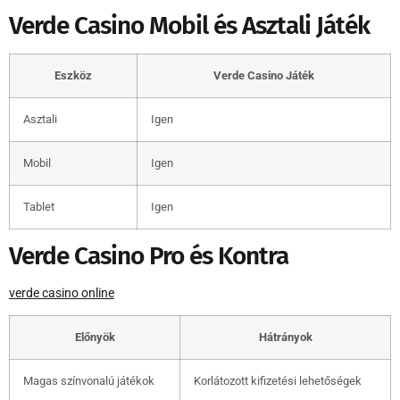
Verde Casino Mobil és Asztali Játék
Eszköz
Verde Casino Játék
Asztali
Igen
Mobil
Igen
Tablet
Igen
Verde Casino Pro és Kontra
verde casino online
Előnyök
Hátrányok
Magas színvonalú játékok
Korlátozott kifizetési lehetőségek