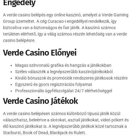
Engedély
A verde casino belépés egy online kaszinó, amelyet a Verde Gaming
Group üzemeltet. A cég Curacao-i engedéllyel rendelkezik, így
biztosítva van a biztonságos és fair játék. A kaszinó számos
területen elérhető, így a világ számos részén lehetőség van a verde
casino belépésre.
Verde Casino Előnyei
Magas színvonalú grafika és hangzás a játékokban
Széles választék a legnépszerűbb kaszinójátékokból
Kiváló bónuszok és promóciók rendszeres játékosok részére
Egyszerű és gyors regisztrációs folyamat
Professzionális ügyfélszolgálat 24/7 elérhetőséggel
Verde Casino Játékok
A verde casino belépésen számos különböző típusú játék közül
választhatsz, beleértve a slotokat, asztali játékokat, videó pókert és
élő kaszinó játékokat is. A legnépszerűbb játékok közé tartoznak a
Starburst, Book of Dead, Blackjack és Rulett.