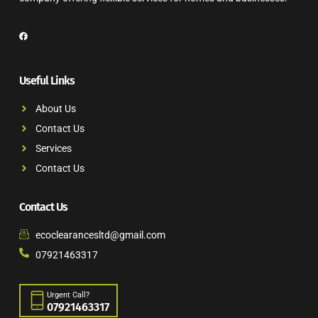
Useful Links
About Us
Contact Us
Services
Contact Us
Contact Us
ecoclearancesltd@gmail.com
07921463317
Urgent Call?
07921463317