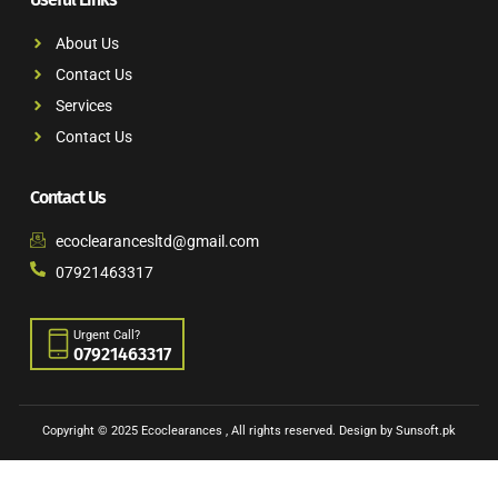
About Us
Contact Us
Services
Contact Us
Contact Us
ecoclearancesltd@gmail.com
07921463317
Urgent Call?
07921463317
Copyright © 2025 Ecoclearances , All rights reserved. Design by Sunsoft.pk