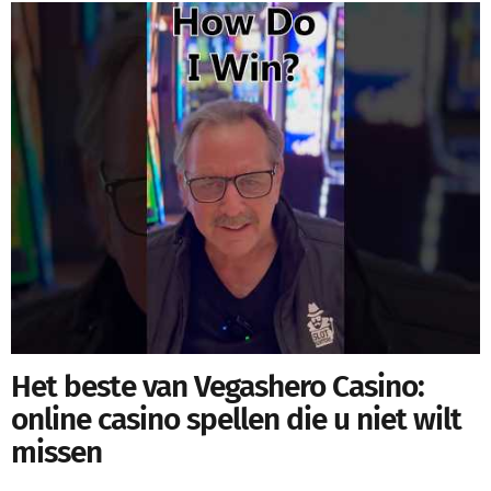
Het beste van Vegashero Casino:
online casino spellen die u niet wilt
missen