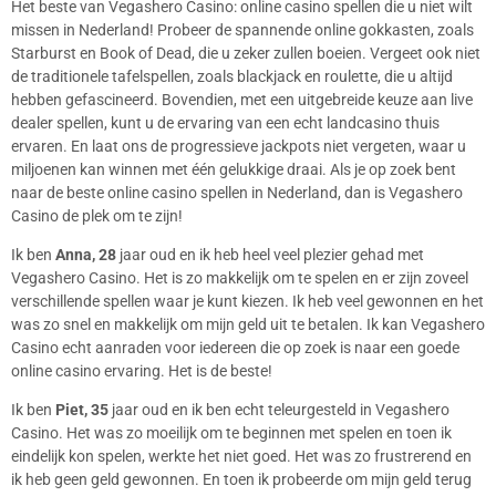
Het beste van Vegashero Casino: online casino spellen die u niet wilt
missen in Nederland! Probeer de spannende online gokkasten, zoals
Starburst en Book of Dead, die u zeker zullen boeien. Vergeet ook niet
de traditionele tafelspellen, zoals blackjack en roulette, die u altijd
hebben gefascineerd. Bovendien, met een uitgebreide keuze aan live
dealer spellen, kunt u de ervaring van een echt landcasino thuis
ervaren. En laat ons de progressieve jackpots niet vergeten, waar u
miljoenen kan winnen met één gelukkige draai. Als je op zoek bent
naar de beste online casino spellen in Nederland, dan is Vegashero
Casino de plek om te zijn!
Ik ben
Anna, 28
jaar oud en ik heb heel veel plezier gehad met
Vegashero Casino. Het is zo makkelijk om te spelen en er zijn zoveel
verschillende spellen waar je kunt kiezen. Ik heb veel gewonnen en het
was zo snel en makkelijk om mijn geld uit te betalen. Ik kan Vegashero
Casino echt aanraden voor iedereen die op zoek is naar een goede
online casino ervaring. Het is de beste!
Ik ben
Piet, 35
jaar oud en ik ben echt teleurgesteld in Vegashero
Casino. Het was zo moeilijk om te beginnen met spelen en toen ik
eindelijk kon spelen, werkte het niet goed. Het was zo frustrerend en
ik heb geen geld gewonnen. En toen ik probeerde om mijn geld terug