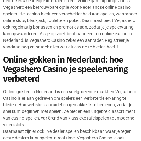
gebruikersvriendelijke interface en een veilige gaming omgeving is
Vegashero een betrouwbare optie voor Nederlandse online casino
spelers. Het casino biedt een verscheidenheid aan spellen, waaronder
online slots, blackjack, roulette en poker. Daarnaast biedt Vegashero
ook regelmatig bonussen en promoties aan, zodat je je spelervaring
kan opwaarderen. Als je op zoek bent naar een top online casino in
Nederland, is Vegashero Casino zeker een aanrader. Registreer je
vandaag nog en ontdek alles wat dit casino te bieden heeft!
Online gokken in Nederland: hoe
Vegashero Casino je speelervaring
verbeterd
Online gokken in Nederland is een snelgroeiende markt en Vegashero
Casino is er aan gedreven om spelers een verbeterde ervaring te
bieden. Hun website is intuïtief en gemakkelijk te bedienen, zodat je
snel kunt beginnen met spelen. Ze bieden een uitgebreid assortiment
van casino-spellen, variërend van klassieke tafelspellen tot moderne
video slots.
Daarnaast zijn er ook live dealer spellen beschikbaar, waar je tegen
echte dealers kunt spelen in real-time. Vegashero Casino is ook