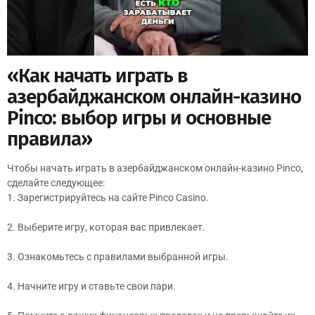
«Как начать играть в
азербайджанском онлайн-казино
Pinco: выбор игры и основные
правила»
Чтобы начать играть в азербайджанском онлайн-казино Pinco,
сделайте следующее:
1. Зарегистрируйтесь на сайте Pinco Casino.
2. Выберите игру, которая вас привлекает.
3. Ознакомьтесь с правилами выбранной игры.
4. Начните игру и ставьте свои пари.