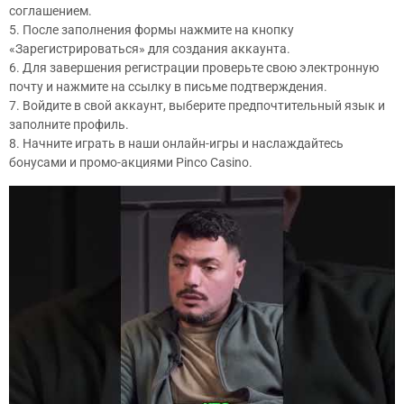
соглашением.
5. После заполнения формы нажмите на кнопку
«Зарегистрироваться» для создания аккаунта.
6. Для завершения регистрации проверьте свою электронную
почту и нажмите на ссылку в письме подтверждения.
7. Войдите в свой аккаунт, выберите предпочтительный язык и
заполните профиль.
8. Начните играть в наши онлайн-игры и наслаждайтесь
бонусами и промо-акциями Pinco Casino.