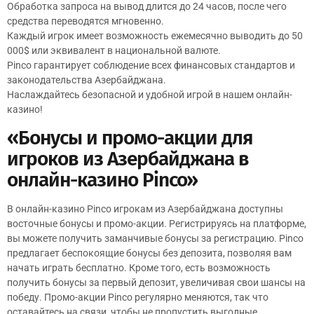
Обработка запроса на вывод длится до 24 часов, после чего
средства переводятся мгновенно.
Каждый игрок имеет возможность ежемесячно выводить до 50
000$ или эквивалент в национальной валюте.
Pinco гарантирует соблюдение всех финансовых стандартов и
законодательства Азербайджана.
Наслаждайтесь безопасной и удобной игрой в нашем онлайн-
казино!
«Бонусы и промо-акции для
игроков из Азербайджана в
онлайн-казино Pinco»
В онлайн-казино Pinco игрокам из Азербайджана доступны
восточные бонусы и промо-акции. Регистрируясь на платформе,
вы можете получить заманчивые бонусы за регистрацию. Pinco
предлагает беспокоящие бонусы без депозита, позволяя вам
начать играть бесплатно. Кроме того, есть возможность
получить бонусы за первый депозит, увеличивая свои шансы на
победу. Промо-акции Pinco регулярно меняются, так что
оставайтесь на связи, чтобы не пропустить выгодные