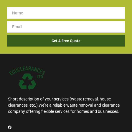
Get A Free Quote
Short description of your services (waste removal, house
clearances, etc.) We’re a reliable waste removal and clearance
company offering flexible services for homes and businesses.