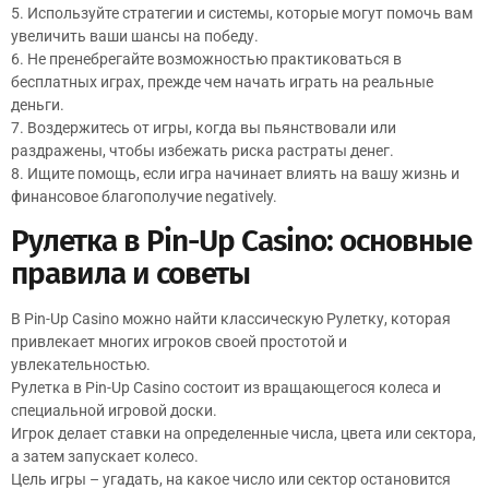
5. Используйте стратегии и системы, которые могут помочь вам
увеличить ваши шансы на победу.
6. Не пренебрегайте возможностью практиковаться в
бесплатных играх, прежде чем начать играть на реальные
деньги.
7. Воздержитесь от игры, когда вы пьянствовали или
раздражены, чтобы избежать риска растраты денег.
8. Ищите помощь, если игра начинает влиять на вашу жизнь и
финансовое благополучие negatively.
Рулетка в Pin-Up Casino: основные
правила и советы
В Pin-Up Casino можно найти классическую Рулетку, которая
привлекает многих игроков своей простотой и
увлекательностью.
Рулетка в Pin-Up Casino состоит из вращающегося колеса и
специальной игровой доски.
Игрок делает ставки на определенные числа, цвета или сектора,
а затем запускает колесо.
Цель игры – угадать, на какое число или сектор остановится