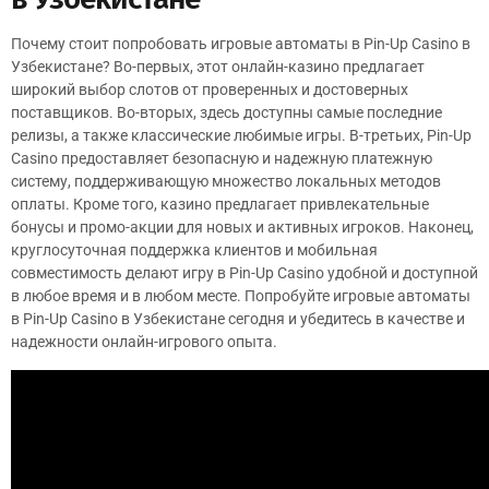
Почему стоит попробовать игровые автоматы в Pin-Up Casino в
Узбекистане? Во-первых, этот онлайн-казино предлагает
широкий выбор слотов от проверенных и достоверных
поставщиков. Во-вторых, здесь доступны самые последние
релизы, а также классические любимые игры. В-третьих, Pin-Up
Casino предоставляет безопасную и надежную платежную
систему, поддерживающую множество локальных методов
оплаты. Кроме того, казино предлагает привлекательные
бонусы и промо-акции для новых и активных игроков. Наконец,
круглосуточная поддержка клиентов и мобильная
совместимость делают игру в Pin-Up Casino удобной и доступной
в любое время и в любом месте. Попробуйте игровые автоматы
в Pin-Up Casino в Узбекистане сегодня и убедитесь в качестве и
надежности онлайн-игрового опыта.