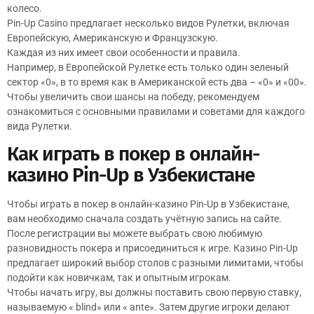
колесо.
Pin-Up Casino предлагает несколько видов Рулетки, включая
Европейскую, Американскую и Французскую.
Каждая из них имеет свои особенности и правила.
Например, в Европейской Рулетке есть только один зеленый
сектор «0», в то время как в Американской есть два – «0» и «00».
Чтобы увеличить свои шансы на победу, рекомендуем
ознакомиться с основными правилами и советами для каждого
вида Рулетки.
Как играть в покер в онлайн-
казино Pin-Up в Узбекистане
Чтобы играть в покер в онлайн-казино Pin-Up в Узбекистане,
вам необходимо сначала создать учётную запись на сайте.
После регистрации вы можете выбрать свою любимую
разновидность покера и присоединиться к игре. Казино Pin-Up
предлагает широкий выбор столов с разными лимитами, чтобы
подойти как новичкам, так и опытным игрокам.
Чтобы начать игру, вы должны поставить свою первую ставку,
называемую « blind» или « ante». Затем другие игроки делают