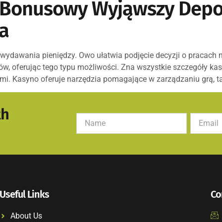
 Bonusowy Wyjąwszy Depoz
a
ydawania pieniędzy. Owo ułatwia podjęcie decyzji o pracach 
ków, oferując tego typu możliwości. Zna wszystkie szczegóły 
. Kasyno oferuje narzędzia pomagające w zarządzaniu grą, taki
th
Useful Links
Co
About Us