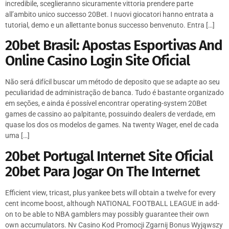
incredibile, sceglieranno sicuramente vittoria prendere parte
all’ambito unico successo 20Bet. I nuovi giocatori hanno entrata a
tutorial, demo e un allettante bonus successo benvenuto. Entra […]
20bet Brasil: Apostas Esportivas And
Online Casino Login Site Oficial
Não será difícil buscar um método de deposito que se adapte ao seu
peculiaridad de administração de banca. Tudo é bastante organizado
em seções, e ainda é possível encontrar operating-system 20Bet
games de cassino ao palpitante, possuindo dealers de verdade, em
quase los dos os modelos de games. Na twenty Wager, enel de cada
uma […]
20bet Portugal Internet Site Oficial
20bet Para Jogar On The Internet
Efficient view, tricast, plus yankee bets will obtain a twelve for every
cent income boost, although NATIONAL FOOTBALL LEAGUE in add-
on to be able to NBA gamblers may possibly guarantee their own
own accumulators. Nv Casino Kod Promocji Zgarnij Bonus Wyjąwszy