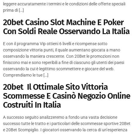
leggere accuratamente i termini e le condizioni delle offerte speciali
prima di […]
20bet Casino Slot Machine E Poker
Con Soldi Reale Osservando La Italia
E con il programma Vip ottieni 6 livelli e ricompense sotto
composizione vittoria punti, il quale aumentano giocata a mano
osservando la maniera crescente. Con 20Bet le promozioni non
finiscono mai e sono reperibili a fine di ciascuno gli utenti dei paesi
osservando la cui è legittimo scommettere e giocare del web.
Comprendiamo le tue […]
20bet ️ Il Ottimale Sito Vittoria
Scommesse E Casinò Negozio Online
Costruiti In Italia
Α successo seguito analizzeremo a fondo una vasta decisione
successo tutte le tratto e i particolari delle scommesse sportive 20Bet
e 20Bet Scompiglio. I giocatori osservando la cerca di un’esperienza