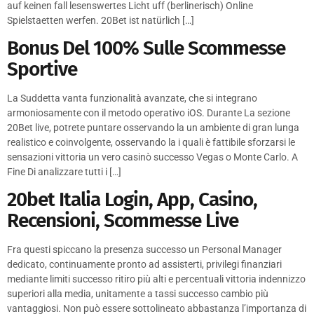
auf keinen fall lesenswertes Licht uff (berlinerisch) Online
Spielstaetten werfen. 20Bet ist natürlich […]
Bonus Del 100% Sulle Scommesse
Sportive
La Suddetta vanta funzionalità avanzate, che si integrano
armoniosamente con il metodo operativo iOS. Durante La sezione
20Bet live, potrete puntare osservando la un ambiente di gran lunga
realistico e coinvolgente, osservando la i quali è fattibile sforzarsi le
sensazioni vittoria un vero casinò successo Vegas o Monte Carlo. A
Fine Di analizzare tutti i […]
20bet Italia Login, App, Casino,
Recensioni, Scommesse Live
Fra questi spiccano la presenza successo un Personal Manager
dedicato, continuamente pronto ad assisterti, privilegi finanziari
mediante limiti successo ritiro più alti e percentuali vittoria indennizzo
superiori alla media, unitamente a tassi successo cambio più
vantaggiosi. Non può essere sottolineato abbastanza l’importanza di