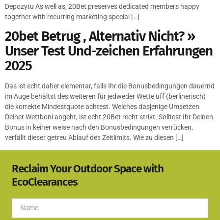
Depozytu As well as, 20Bet preserves dedicated members happy
together with recurring marketing special […]
20bet Betrug , Alternativ Nicht? »
Unser Test Und-zeichen Erfahrungen
2025
Das ist echt daher elementar, falls Ihr die Bonusbedingungen dauernd
im Auge behältst des weiteren für jedweder Wette uff (berlinerisch)
die korrekte Mindestquote achtest. Welches dasjenige Umsetzen
Deiner Wettboni angeht, ist echt 20Bet recht strikt. Solltest Ihr Deinen
Bonus in keiner weise nach den Bonusbedingungen verrücken,
verfällt dieser getreu Ablauf des Zeitlimits. Wie zu diesen […]
Reclaim Your Outdoor Space with
EcoClearances