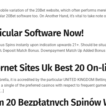
obile variation of the 20Bet website, which often performs mere
ular 20Bet software too. On Another Hand, it’s vital to take note 
icular Software Now!
nus Spins instanly upon indication upwards 21+. Should be s
25% Deposit Match Bonus. Downpayment Match Up Added Bonus i
rnet Sites Uk Best 20 On-
rella, it is accredited by the particular UNITED KINGDOM Bettin
 single of the preferred casinos with respect to frequent gamer
[…]
 20 Bezpłatnych Spinów 