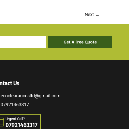
Next
→
Get A Free Quote
ntact Us
ecoclearancesltd@gmail.com
07921463317
Urgent Call?
07921463317