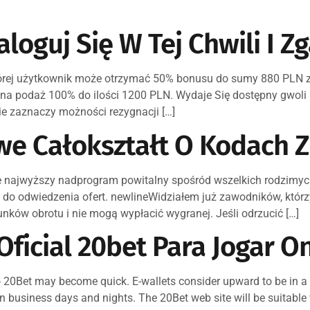
loguj Się W Tej Chwili I Z
tórej użytkownik może otrzymać 50% bonusu do sumy 880 PLN 
czna podaż 100% do ilości 1200 PLN. Wydaje Się dostępny gwo
nie zaznaczy możności rezygnacji […]
e Całokształt O Kodach 
je najwyższy nadprogram powitalny spośród wszelkich rodzimy
p do odwiedzenia ofert. newlineWidziałem już zawodników, którzy
runków obrotu i nie mogą wypłacić wygranej. Jeśli odrzucić […]
Oficial 20bet Para Jogar O
0Bet may become quick. E-wallets consider upward to be in a pos
business days and nights. The 20Bet web site will be suitable 