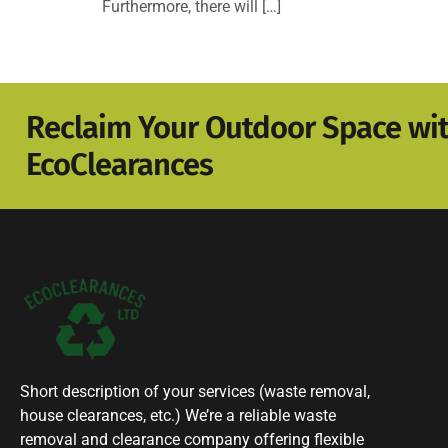
Furthermore, there will […]
Reclaim Your Outdoor Space wi
EcoClearances
Short description of your services (waste removal,
house clearances, etc.) We’re a reliable waste
removal and clearance company offering flexible