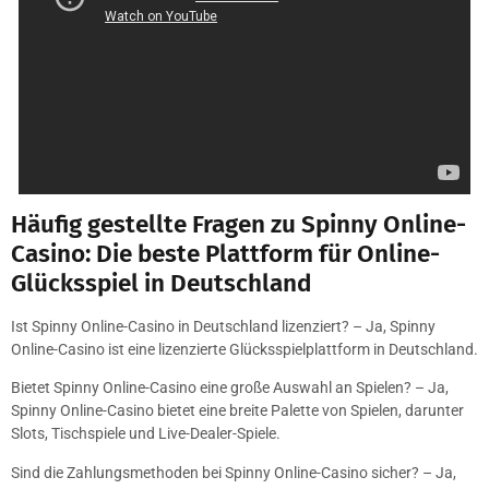
Häufig gestellte Fragen zu Spinny Online-
Casino: Die beste Plattform für Online-
Glücksspiel in Deutschland
Ist Spinny Online-Casino in Deutschland lizenziert? – Ja, Spinny
Online-Casino ist eine lizenzierte Glücksspielplattform in Deutschland.
Bietet Spinny Online-Casino eine große Auswahl an Spielen? – Ja,
Spinny Online-Casino bietet eine breite Palette von Spielen, darunter
Slots, Tischspiele und Live-Dealer-Spiele.
Sind die Zahlungsmethoden bei Spinny Online-Casino sicher? – Ja,