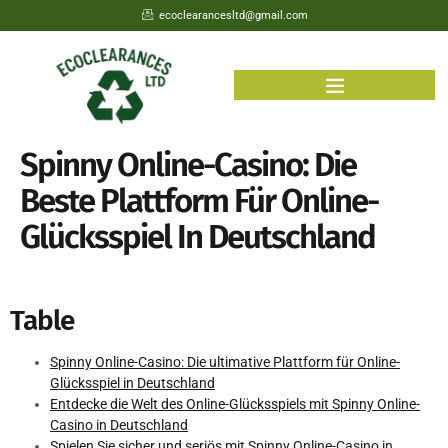
ecoclearancesltd@gmail.com
Spinny Online-Casino: Die
Beste Plattform Für Online-
Glücksspiel In Deutschland
Table
Spinny Online-Casino: Die ultimative Plattform für Online-
Glücksspiel in Deutschland
Entdecke die Welt des Online-Glücksspiels mit Spinny Online-
Casino in Deutschland
Spielen Sie sicher und seriös mit Spinny Online-Casino in