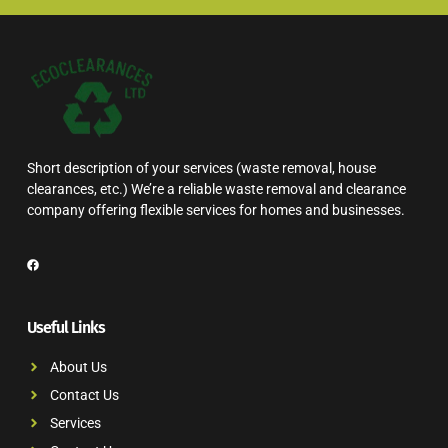
Short description of your services (waste removal, house
clearances, etc.) We’re a reliable waste removal and clearance
company offering flexible services for homes and businesses.
Useful Links
About Us
Contact Us
Services