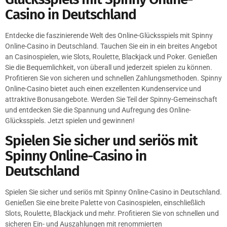
Casino in Deutschland
Entdecke die faszinierende Welt des Online-Glücksspiels mit Spinny
Online-Casino in Deutschland. Tauchen Sie ein in ein breites Angebot
an Casinospielen, wie Slots, Roulette, Blackjack und Poker. Genießen
Sie die Bequemlichkeit, von überall und jederzeit spielen zu können.
Profitieren Sie von sicheren und schnellen Zahlungsmethoden. Spinny
Online-Casino bietet auch einen exzellenten Kundenservice und
attraktive Bonusangebote. Werden Sie Teil der Spinny-Gemeinschaft
und entdecken Sie die Spannung und Aufregung des Online-
Glücksspiels. Jetzt spielen und gewinnen!
Spielen Sie sicher und seriös mit
Spinny Online-Casino in
Deutschland
Spielen Sie sicher und seriös mit Spinny Online-Casino in Deutschland.
Genießen Sie eine breite Palette von Casinospielen, einschließlich
Slots, Roulette, Blackjack und mehr. Profitieren Sie von schnellen und
sicheren Ein- und Auszahlungen mit renommierten