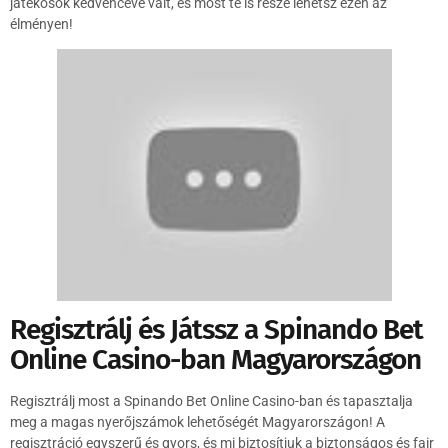
játékosok kedvencévé vált, és most te is része lehetsz ezen az
élményen!
Regisztrálj és Játssz a Spinando Bet
Online Casino-ban Magyarországon
Regisztrálj most a Spinando Bet Online Casino-ban és tapasztalja
meg a magas nyerőjszámok lehetőségét Magyarországon! A
regisztráció egyszerű és gyors, és mi biztosítjuk a biztonságos és fair