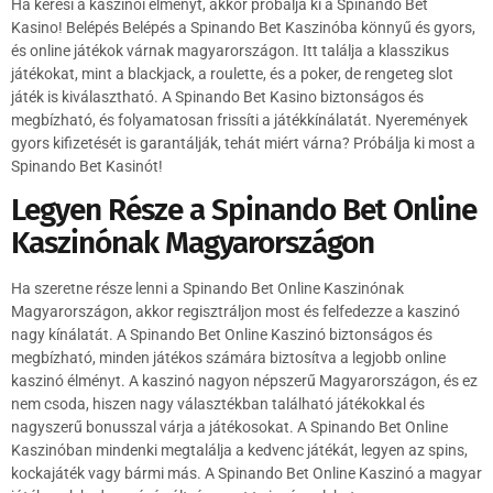
Ha keresi a kaszinói élményt, akkor próbálja ki a Spinando Bet
Kasino! Belépés Belépés a Spinando Bet Kaszinóba könnyű és gyors,
és online játékok várnak magyarországon. Itt találja a klasszikus
játékokat, mint a blackjack, a roulette, és a poker, de rengeteg slot
játék is kiválasztható. A Spinando Bet Kasino biztonságos és
megbízható, és folyamatosan frissíti a játékkínálatát. Nyeremények
gyors kifizetését is garantálják, tehát miért várna? Próbálja ki most a
Spinando Bet Kasinót!
Legyen Része a Spinando Bet Online
Kaszinónak Magyarországon
Ha szeretne része lenni a Spinando Bet Online Kaszinónak
Magyarországon, akkor regisztráljon most és felfedezze a kaszinó
nagy kínálatát. A Spinando Bet Online Kaszinó biztonságos és
megbízható, minden játékos számára biztosítva a legjobb online
kaszinó élményt. A kaszinó nagyon népszerű Magyarországon, és ez
nem csoda, hiszen nagy választékban található játékokkal és
nagyszerű bonusszal várja a játékosokat. A Spinando Bet Online
Kaszinóban mindenki megtalálja a kedvenc játékát, legyen az spins,
kockajáték vagy bármi más. A Spinando Bet Online Kaszinó a magyar