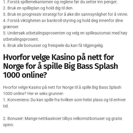
1. Forstå spillemekanismen og reglene før du setter inn penger.
2. Bruk en spilleplan og hold dig til den.
3. Bruk en progressiv strategi for å øke din sannsynlighet for å vinne.
4. Forstå viktigheten av bankroll-styring og hold deg innenfor dine
grænser.
5. Undersøk utbetalingsprosenten og velg en spilleautomat med høy
utbetalingsprosent.
6. Bruk alle bonusser og freispiele du kan få tilgjengelig.
Hvorfor velge Kasino på nett for
Norge for å spille Big Bass Splash
1000 online?
Hvorfor velge Kasino på nett for Norge til å spille Big Bass Splash
1000 online? Her er seks grunner:
1. Konveniens: Du kan spille fra hvilken som helst plass og til enhver
tid.
2. Bonuser: Mange nettkasinoer tilbys velkomstbonuser og gratis
spinn.