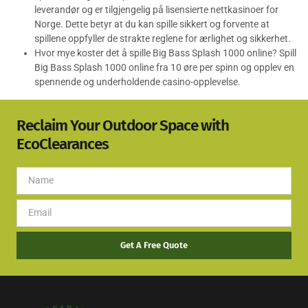
leverandør og er tilgjengelig på lisensierte nettkasinoer for
Norge. Dette betyr at du kan spille sikkert og forvente at
spillene oppfyller de strakte reglene for ærlighet og sikkerhet.
Hvor mye koster det å spille Big Bass Splash 1000 online? Spill
Big Bass Splash 1000 online fra 10 øre per spinn og opplev en
spennende og underholdende casino-opplevelse.
Reclaim Your Outdoor Space with
EcoClearances
Get A Free Quote