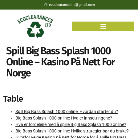
ecoclearancesltd@gmail.com
Spill Big Bass Splash 1000
Online – Kasino På Nett For
Norge
Table
Spill Big Bass Splash 1000 online: Hvordan starter du?
Big Bass Splash 1000 online: Hva er innsettingene?
Hva er fordelene med å spille Big Bass Splash 1000 online?
Big Bass Splash 1000 online: Hvilke strategier bør du bruke?
Hvorfor velge Kasino på nett for Norge for å spille Big Bass