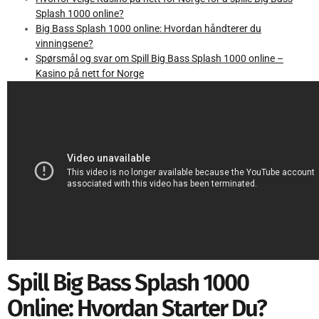
Splash 1000 online?
Big Bass Splash 1000 online: Hvordan håndterer du
vinningsene?
Spørsmål og svar om Spill Big Bass Splash 1000 online –
Kasino på nett for Norge
Spill Big Bass Splash 1000
Online: Hvordan Starter Du?