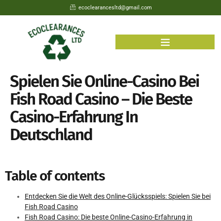
ecoclearancesltd@gmail.com
Spielen Sie Online-Casino Bei
Fish Road Casino – Die Beste
Casino-Erfahrung In
Deutschland
Table of contents
Entdecken Sie die Welt des Online-Glücksspiels: Spielen Sie bei
Fish Road Casino
Fish Road Casino: Die beste Online-Casino-Erfahrung in