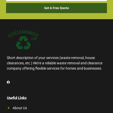
Get A Free Quote
Short description of your services (waste removal, house
clearances, etc.) We’re a reliable waste removal and clearance
company offering flexible services for homes and businesses.
Useful Links
About Us