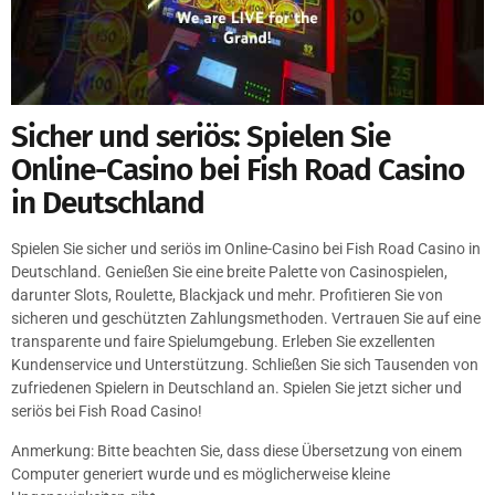
Sicher und seriös: Spielen Sie
Online-Casino bei Fish Road Casino
in Deutschland
Spielen Sie sicher und seriös im Online-Casino bei Fish Road Casino in
Deutschland. Genießen Sie eine breite Palette von Casinospielen,
darunter Slots, Roulette, Blackjack und mehr. Profitieren Sie von
sicheren und geschützten Zahlungsmethoden. Vertrauen Sie auf eine
transparente und faire Spielumgebung. Erleben Sie exzellenten
Kundenservice und Unterstützung. Schließen Sie sich Tausenden von
zufriedenen Spielern in Deutschland an. Spielen Sie jetzt sicher und
seriös bei Fish Road Casino!
Anmerkung: Bitte beachten Sie, dass diese Übersetzung von einem
Computer generiert wurde und es möglicherweise kleine