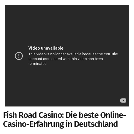
Fish Road Casino: Die beste Online-
Casino-Erfahrung in Deutschland