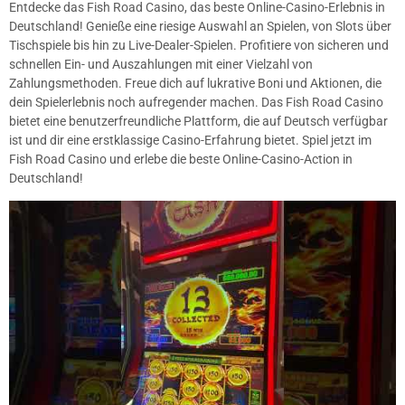
Entdecke das Fish Road Casino, das beste Online-Casino-Erlebnis in
Deutschland! Genieße eine riesige Auswahl an Spielen, von Slots über
Tischspiele bis hin zu Live-Dealer-Spielen. Profitiere von sicheren und
schnellen Ein- und Auszahlungen mit einer Vielzahl von
Zahlungsmethoden. Freue dich auf lukrative Boni und Aktionen, die
dein Spielerlebnis noch aufregender machen. Das Fish Road Casino
bietet eine benutzerfreundliche Plattform, die auf Deutsch verfügbar
ist und dir eine erstklassige Casino-Erfahrung bietet. Spiel jetzt im
Fish Road Casino und erlebe die beste Online-Casino-Action in
Deutschland!