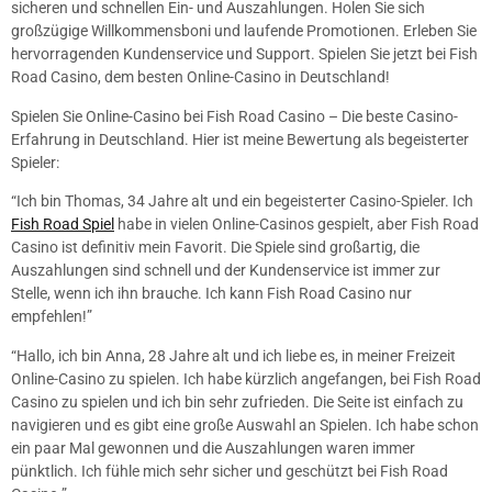
sicheren und schnellen Ein- und Auszahlungen. Holen Sie sich
großzügige Willkommensboni und laufende Promotionen. Erleben Sie
hervorragenden Kundenservice und Support. Spielen Sie jetzt bei Fish
Road Casino, dem besten Online-Casino in Deutschland!
Spielen Sie Online-Casino bei Fish Road Casino – Die beste Casino-
Erfahrung in Deutschland. Hier ist meine Bewertung als begeisterter
Spieler:
“Ich bin Thomas, 34 Jahre alt und ein begeisterter Casino-Spieler. Ich
Fish Road Spiel
habe in vielen Online-Casinos gespielt, aber Fish Road
Casino ist definitiv mein Favorit. Die Spiele sind großartig, die
Auszahlungen sind schnell und der Kundenservice ist immer zur
Stelle, wenn ich ihn brauche. Ich kann Fish Road Casino nur
empfehlen!”
“Hallo, ich bin Anna, 28 Jahre alt und ich liebe es, in meiner Freizeit
Online-Casino zu spielen. Ich habe kürzlich angefangen, bei Fish Road
Casino zu spielen und ich bin sehr zufrieden. Die Seite ist einfach zu
navigieren und es gibt eine große Auswahl an Spielen. Ich habe schon
ein paar Mal gewonnen und die Auszahlungen waren immer
pünktlich. Ich fühle mich sehr sicher und geschützt bei Fish Road