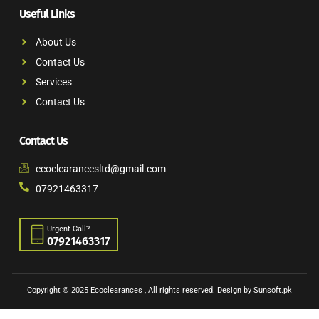
Useful Links
About Us
Contact Us
Services
Contact Us
Contact Us
ecoclearancesltd@gmail.com
07921463317
Urgent Call?
07921463317
Copyright © 2025 Ecoclearances , All rights reserved. Design by Sunsoft.pk