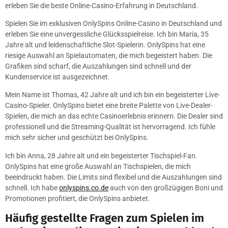
erleben Sie die beste Online-Casino-Erfahrung in Deutschland.
Spielen Sie im exklusiven OnlySpins Online-Casino in Deutschland und
erleben Sie eine unvergessliche Glücksspielreise. Ich bin Maria, 35
Jahre alt und leidenschaftliche Slot-Spielerin. OnlySpins hat eine
riesige Auswahl an Spielautomaten, die mich begeistert haben. Die
Grafiken sind scharf, die Auszahlungen sind schnell und der
Kundenservice ist ausgezeichnet.
Mein Name ist Thomas, 42 Jahre alt und ich bin ein begeisterter Live-
Casino-Spieler. OnlySpins bietet eine breite Palette von Live-Dealer-
Spielen, die mich an das echte Casinoerlebnis erinnern. Die Dealer sind
professionell und die Streaming-Qualität ist hervorragend. Ich fühle
mich sehr sicher und geschützt bei OnlySpins.
Ich bin Anna, 28 Jahre alt und ein begeisterter Tischspiel-Fan.
OnlySpins hat eine große Auswahl an Tischspielen, die mich
beeindruckt haben. Die Limits sind flexibel und die Auszahlungen sind
schnell. Ich habe
onlyspins.co.de​
auch von den großzügigen Boni und
Promotionen profitiert, die OnlySpins anbietet.
Häufig gestellte Fragen zum Spielen im