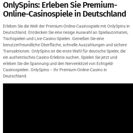
OnlySpins: Erleben Sie Premium-
Online-Casinospiele in Deutschland
Erleben Sie die Welt der Premium-Online-Casinospiele mit OnlySpins in
Deutschland. Entdecken Sie eine riesige Auswahl an Spielautomaten,
Tischspielen und Live-Casino-Spielen. Genießen Sie eine
benutzerfreundliche Oberfläche, schnelle Auszahlungen und sichere
Transaktionen. OnlySpins ist die erste Wahl für deutsche Spieler, die
ein authentisches Casino-Erlebnis suchen. Spielen Sie jetzt und
erleben Sie die Spannung und den Nervenkitzel von Echtgeld-
Casinospielen. OnlySpins – Ihr Premium-Online-Casino in
Deutschland.