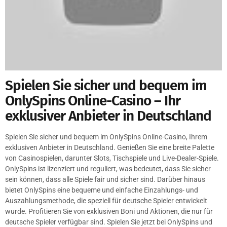
Spielen Sie sicher und bequem im
OnlySpins Online-Casino – Ihr
exklusiver Anbieter in Deutschland
Spielen Sie sicher und bequem im OnlySpins Online-Casino, Ihrem
exklusiven Anbieter in Deutschland. Genießen Sie eine breite Palette
von Casinospielen, darunter Slots, Tischspiele und Live-Dealer-Spiele.
OnlySpins ist lizenziert und reguliert, was bedeutet, dass Sie sicher
sein können, dass alle Spiele fair und sicher sind. Darüber hinaus
bietet OnlySpins eine bequeme und einfache Einzahlungs- und
Auszahlungsmethode, die speziell für deutsche Spieler entwickelt
wurde. Profitieren Sie von exklusiven Boni und Aktionen, die nur für
deutsche Spieler verfügbar sind. Spielen Sie jetzt bei OnlySpins und