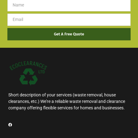
Get A Free Quote
Short description of your services (waste removal, house
clearances, etc.) We’re a reliable waste removal and clearance
company offering flexible services for homes and businesses.