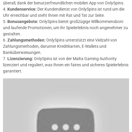
überall, dank der benutzerfreundlichen mobilen App von OnlySpins.
4.
Kundenservice:
Der Kundendienst von OnlySpins ist rund um die
Uhr erreichbar und steht Ihnen mit Rat und Tat zur Seite.
5.
Bonusangebote:
OnlySpins bietet großzügige Willkommensboni
und laufende Promotionen, um Ihr Spielerlebnis noch angenehmer zu
gestalten.
6.
Zahlungsmethoden:
OnlySpins unterstützt eine Vielzahl von
Zahlungsmethoden, darunter Kreditkarten, E-Wallets und
Banküberweisungen.
7.
Lizenzierung:
OnlySpins ist von der Malta Gaming Authority
lizenziert und reguliert, was Ihnen ein faires und sicheres Spielerlebnis
garantiert.