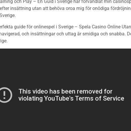
lning och Play – En Guid i Sverige har förvandlat min casinosp
 efter insättning utan att behöva oroa mig för onödiga fördröjnin
 Sverige.
erfekta guide för onlinespel i Sverige – Spela Casino Online Ut
ttnavigerad, och insättningar och uttag är smidiga och snabba. Det
ige.