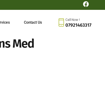
Call Now !
rvices
Contact Us
07921463317
ens Med