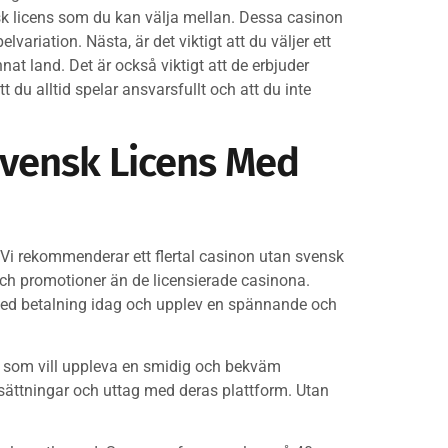
nsk licens som du kan välja mellan. Dessa casinon
ariation. Nästa, är det viktigt att du väljer ett
nnat land. Det är också viktigt att de erbjuder
 du alltid spelar ansvarsfullt och att du inte
Svensk Licens Med
t. Vi rekommenderar ett flertal casinon utan svensk
 och promotioner än de licensierade casinona.
ens med betalning idag och upplev en spännande och
a som vill uppleva en smidig och bekväm
nsättningar och uttag med deras plattform. Utan