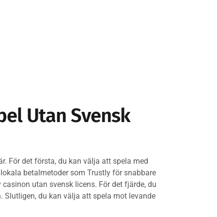
pel Utan Svensk
. För det första, du kan välja att spela med
a lokala betalmetoder som Trustly för snabbare
 casinon utan svensk licens. För det fjärde, du
Slutligen, du kan välja att spela mot levande