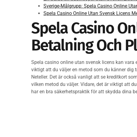
Sverige-Målgrupp: Spela Casino Online Uta
Spela Casino Online Utan Svensk Licens Me
Spela Casino On
Betalning Och P
Spela casino online utan svensk licens kan vara en
viktigt att du väljer en metod som du känner dig 
Neteller. Det är också vanligt att se kreditkort 
vilken metod du väljer. Vidare, det är viktigt att d
har en bra säkerhetspraktik för att skydda dina b