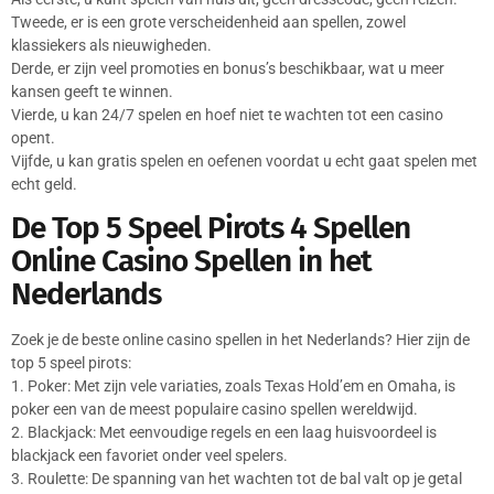
Tweede, er is een grote verscheidenheid aan spellen, zowel
klassiekers als nieuwigheden.
Derde, er zijn veel promoties en bonus’s beschikbaar, wat u meer
kansen geeft te winnen.
Vierde, u kan 24/7 spelen en hoef niet te wachten tot een casino
opent.
Vijfde, u kan gratis spelen en oefenen voordat u echt gaat spelen met
echt geld.
De Top 5 Speel Pirots 4 Spellen
Online Casino Spellen in het
Nederlands
Zoek je de beste online casino spellen in het Nederlands? Hier zijn de
top 5 speel pirots:
1. Poker: Met zijn vele variaties, zoals Texas Hold’em en Omaha, is
poker een van de meest populaire casino spellen wereldwijd.
2. Blackjack: Met eenvoudige regels en een laag huisvoordeel is
blackjack een favoriet onder veel spelers.
3. Roulette: De spanning van het wachten tot de bal valt op je getal