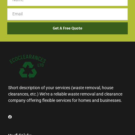
Get A Free Quote
Short description of your services (waste removal, house
clearances, etc.) We’re a reliable waste removal and clearance
company offering flexible services for homes and businesses.