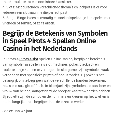
maakt roulette tot een onmisbare klassieker.
4. Slots: Met duizenden verschillende thema’s en jackpots is er voor
iedereen een slotmachine die perfect past.
5. Bingo: Bingo is een eenvoudig en sociaal spel dat je kan spelen met
vrienden of familie, of zelfs alleen.
Begrijp de Betekenis van Symbolen
in Speel Pirots 4 Spellen Online
Casino in het Nederlands
In Pirots 4
Pirots 4 slot
Spellen Online Casino, begrijp de betekenis
van symbolen in spellen als slot machines, poker, blackjack en
roulette om je kansen te verhogen. In slot games zijn symbolen vaak
verbonden met specifieke prijzen of bonusrondes. Bij poker is het
belangrijk om te begrijpen wat de verschillende handen betekenen,
zoals een straight of flush. In blackjack zijn symbolen als aas, heer en
vrouw van belang, aangezien zij de hoogste kaartenwaarden hebben.
Bij roulette zijn de symbolen de nummers en kleuren op het wiel, en is
het belangrijk om te begrijpen hoe de inzetten werken.
Speler: Jan, 45 jaar