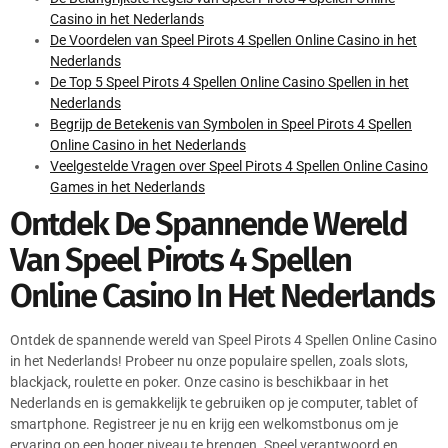
Casino in het Nederlands
De Voordelen van Speel Pirots 4 Spellen Online Casino in het
Nederlands
De Top 5 Speel Pirots 4 Spellen Online Casino Spellen in het
Nederlands
Begrijp de Betekenis van Symbolen in Speel Pirots 4 Spellen
Online Casino in het Nederlands
Veelgestelde Vragen over Speel Pirots 4 Spellen Online Casino
Games in het Nederlands
Ontdek De Spannende Wereld
Van Speel Pirots 4 Spellen
Online Casino In Het Nederlands
Ontdek de spannende wereld van Speel Pirots 4 Spellen Online Casino
in het Nederlands! Probeer nu onze populaire spellen, zoals slots,
blackjack, roulette en poker. Onze casino is beschikbaar in het
Nederlands en is gemakkelijk te gebruiken op je computer, tablet of
smartphone. Registreer je nu en krijg een welkomstbonus om je
ervaring op een hoger niveau te brengen. Speel verantwoord en