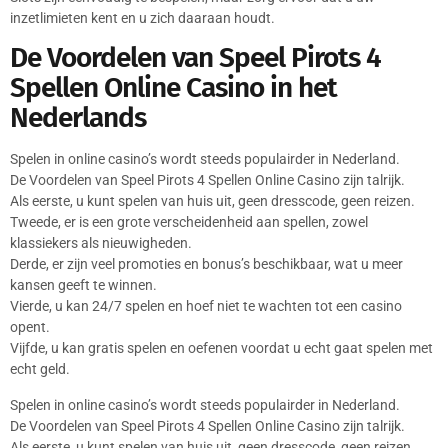
inzetlimieten kent en u zich daaraan houdt.
De Voordelen van Speel Pirots 4
Spellen Online Casino in het
Nederlands
Spelen in online casino’s wordt steeds populairder in Nederland.
De Voordelen van Speel Pirots 4 Spellen Online Casino zijn talrijk.
Als eerste, u kunt spelen van huis uit, geen dresscode, geen reizen.
Tweede, er is een grote verscheidenheid aan spellen, zowel
klassiekers als nieuwigheden.
Derde, er zijn veel promoties en bonus’s beschikbaar, wat u meer
kansen geeft te winnen.
Vierde, u kan 24/7 spelen en hoef niet te wachten tot een casino
opent.
Vijfde, u kan gratis spelen en oefenen voordat u echt gaat spelen met
echt geld.
Spelen in online casino’s wordt steeds populairder in Nederland.
De Voordelen van Speel Pirots 4 Spellen Online Casino zijn talrijk.
Als eerste, u kunt spelen van huis uit, geen dresscode, geen reizen.