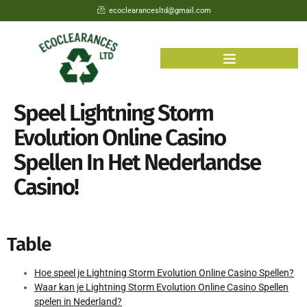
ecoclearancesltd@gmail.com
Speel Lightning Storm
Evolution Online Casino
Spellen In Het Nederlandse
Casino!
Table
Hoe speel je Lightning Storm Evolution Online Casino Spellen?
Waar kan je Lightning Storm Evolution Online Casino Spellen
spelen in Nederland?