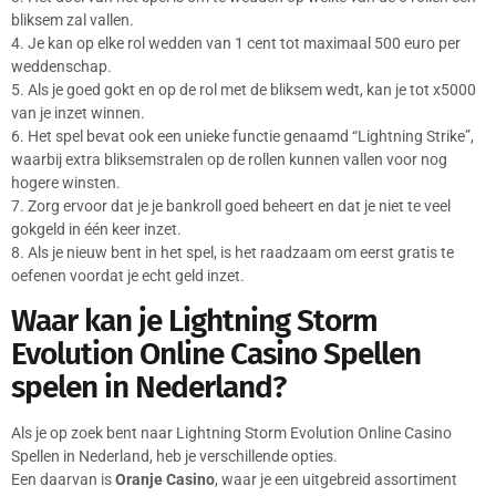
bliksem zal vallen.
4. Je kan op elke rol wedden van 1 cent tot maximaal 500 euro per
weddenschap.
5. Als je goed gokt en op de rol met de bliksem wedt, kan je tot x5000
van je inzet winnen.
6. Het spel bevat ook een unieke functie genaamd “Lightning Strike”,
waarbij extra bliksemstralen op de rollen kunnen vallen voor nog
hogere winsten.
7. Zorg ervoor dat je je bankroll goed beheert en dat je niet te veel
gokgeld in één keer inzet.
8. Als je nieuw bent in het spel, is het raadzaam om eerst gratis te
oefenen voordat je echt geld inzet.
Waar kan je Lightning Storm
Evolution Online Casino Spellen
spelen in Nederland?
Als je op zoek bent naar Lightning Storm Evolution Online Casino
Spellen in Nederland, heb je verschillende opties.
Een daarvan is
Oranje Casino
, waar je een uitgebreid assortiment