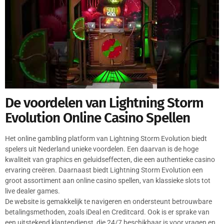
De voordelen van Lightning Storm
Evolution Online Casino Spellen
Het online gambling platform van Lightning Storm Evolution biedt
spelers uit Nederland unieke voordelen. Een daarvan is de hoge
kwaliteit van graphics en geluidseffecten, die een authentieke casino
ervaring creëren. Daarnaast biedt Lightning Storm Evolution een
groot assortiment aan online casino spellen, van klassieke slots tot
live dealer games.
De website is gemakkelijk te navigeren en ondersteunt betrouwbare
betalingsmethoden, zoals iDeal en Creditcard. Ook is er sprake van
een uitstekend klantendienst, die 24/7 beschikbaar is voor vragen en