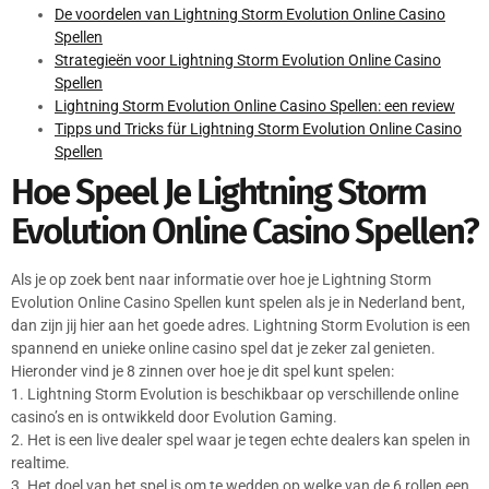
De voordelen van Lightning Storm Evolution Online Casino
Spellen
Strategieën voor Lightning Storm Evolution Online Casino
Spellen
Lightning Storm Evolution Online Casino Spellen: een review
Tipps und Tricks für Lightning Storm Evolution Online Casino
Spellen
Hoe Speel Je Lightning Storm
Evolution Online Casino Spellen?
Als je op zoek bent naar informatie over hoe je Lightning Storm
Evolution Online Casino Spellen kunt spelen als je in Nederland bent,
dan zijn jij hier aan het goede adres. Lightning Storm Evolution is een
spannend en unieke online casino spel dat je zeker zal genieten.
Hieronder vind je 8 zinnen over hoe je dit spel kunt spelen:
1. Lightning Storm Evolution is beschikbaar op verschillende online
casino’s en is ontwikkeld door Evolution Gaming.
2. Het is een live dealer spel waar je tegen echte dealers kan spelen in
realtime.
3. Het doel van het spel is om te wedden op welke van de 6 rollen een