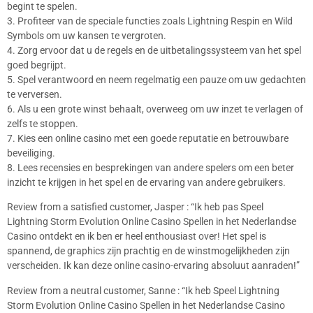
begint te spelen.
3. Profiteer van de speciale functies zoals Lightning Respin en Wild
Symbols om uw kansen te vergroten.
4. Zorg ervoor dat u de regels en de uitbetalingssysteem van het spel
goed begrijpt.
5. Spel verantwoord en neem regelmatig een pauze om uw gedachten
te verversen.
6. Als u een grote winst behaalt, overweeg om uw inzet te verlagen of
zelfs te stoppen.
7. Kies een online casino met een goede reputatie en betrouwbare
beveiliging.
8. Lees recensies en besprekingen van andere spelers om een beter
inzicht te krijgen in het spel en de ervaring van andere gebruikers.
Review from a satisfied customer, Jasper : “Ik heb pas Speel
Lightning Storm Evolution Online Casino Spellen in het Nederlandse
Casino ontdekt en ik ben er heel enthousiast over! Het spel is
spannend, de graphics zijn prachtig en de winstmogelijkheden zijn
verscheiden. Ik kan deze online casino-ervaring absoluut aanraden!”
Review from a neutral customer, Sanne : “Ik heb Speel Lightning
Storm Evolution Online Casino Spellen in het Nederlandse Casino