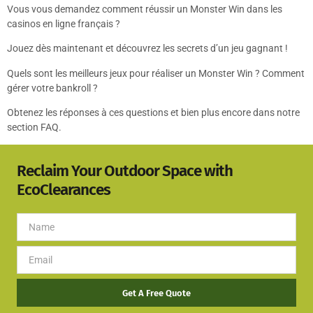
Vous vous demandez comment réussir un Monster Win dans les
casinos en ligne français ?
Jouez dès maintenant et découvrez les secrets d’un jeu gagnant !
Quels sont les meilleurs jeux pour réaliser un Monster Win ? Comment
gérer votre bankroll ?
Obtenez les réponses à ces questions et bien plus encore dans notre
section FAQ.
Reclaim Your Outdoor Space with
EcoClearances
Get A Free Quote