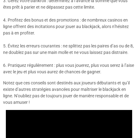
3. Gérez votre bankroll : déterminez à l’avance la somme que vous
êtes prêt à parier et ne dépassez pas cette limite.
4. Profitez des bonus et des promotions : de nombreux casinos en
ligne offrent des incitations pour jouer au blackjack, alors n’hésitez
pas à en profiter.
5. Évitez les erreurs courantes : ne splittez pas les paires d’as ou de 8,
ne doublez pas sur une main molle et ne vous laissez pas distraire.
6. Pratiquez régulièrement : plus vous jouerez, plus vous serez à l’aise
avec le jeu et plus vous aurez de chances de gagner.
Notez que ces conseils sont destinés aux joueurs débutants et qu’il
existe d’autres stratégies avancées pour maîtriser le blackjack en
ligne. N’oubliez pas de toujours jouer de manière responsable et de
vous amuser !