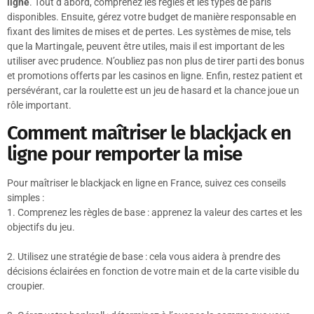
ligne
. Tout d’abord, comprenez les règles et les types de paris
disponibles. Ensuite, gérez votre budget de manière responsable en
fixant des limites de mises et de pertes. Les systèmes de mise, tels
que la Martingale, peuvent être utiles, mais il est important de les
utiliser avec prudence. N’oubliez pas non plus de tirer parti des bonus
et promotions offerts par les casinos en ligne. Enfin, restez patient et
persévérant, car la roulette est un jeu de hasard et la chance joue un
rôle important.
Comment maîtriser le blackjack en
ligne pour remporter la mise
Pour maîtriser le blackjack en ligne en France, suivez ces conseils
simples :
1. Comprenez les règles de base : apprenez la valeur des cartes et les
objectifs du jeu.
2. Utilisez une stratégie de base : cela vous aidera à prendre des
décisions éclairées en fonction de votre main et de la carte visible du
croupier.