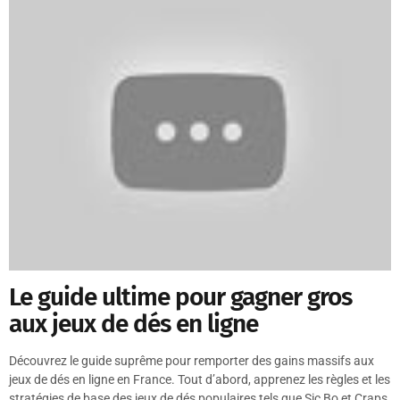
Le guide ultime pour gagner gros
aux jeux de dés en ligne
Découvrez le guide suprême pour remporter des gains massifs aux
jeux de dés en ligne en France. Tout d’abord, apprenez les règles et les
stratégies de base des jeux de dés populaires tels que Sic Bo et Craps.