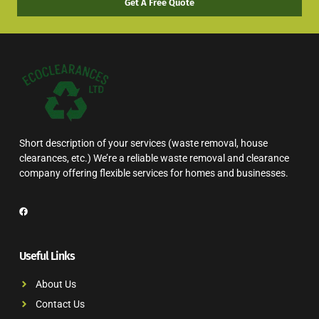
Get A Free Quote
Short description of your services (waste removal, house
clearances, etc.) We’re a reliable waste removal and clearance
company offering flexible services for homes and businesses.
Useful Links
About Us
Contact Us