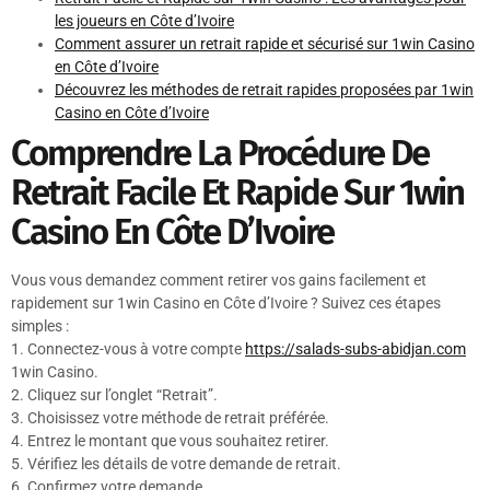
les joueurs en Côte d’Ivoire
Comment assurer un retrait rapide et sécurisé sur 1win Casino
en Côte d’Ivoire
Découvrez les méthodes de retrait rapides proposées par 1win
Casino en Côte d’Ivoire
Comprendre La Procédure De
Retrait Facile Et Rapide Sur 1win
Casino En Côte D’Ivoire
Vous vous demandez comment retirer vos gains facilement et
rapidement sur 1win Casino en Côte d’Ivoire ? Suivez ces étapes
simples :
1. Connectez-vous à votre compte
https://salads-subs-abidjan.com
1win Casino.
2. Cliquez sur l’onglet “Retrait”.
3. Choisissez votre méthode de retrait préférée.
4. Entrez le montant que vous souhaitez retirer.
5. Vérifiez les détails de votre demande de retrait.
6. Confirmez votre demande.