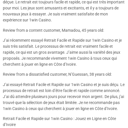
déçue. Le retrait est toujours facile et rapide, ce qui est très important
pour moi. Les jeux sont amusants et excitants, et il y a toujours de
nouveaux jeux à essayer. Je suis vraiment satisfaite de mon
expérience sur 1win Casino.
Review from a content customer, Mamadou, 45 years old:
J’ai récemment essayé Retrait Facile et Rapide sur 1win Casino et je
suis très satisfait. Le processus de retrait est vraiment facile et
rapide, ce qui est un gros avantage. J’aime aussi la variété des jeux
proposés. Je recommande vivement 1win Casino à tous ceux qui
cherchent à jouer en ligne en Côte d’Ivoire.
Review from a dissatisfied customer, N’Guessan, 38 years old:
J’ai essayé Retrait Facile et Rapide sur 1win Casino et je suis déçu. Le
processus de retrait est loin d’être facile et rapide comme annoncé.
J’ai dû attendre plusieurs jours pour recevoir mon argent. De plus, j’ai
trouvé que la sélection de jeux était limitée. Je ne recommande pas
1win Casino à ceux qui cherchent à jouer en ligne en Côte d’Ivoire.
Retrait Facile et Rapide sur 1win Casino : Jouez en Ligne en Côte
d’Ivoire