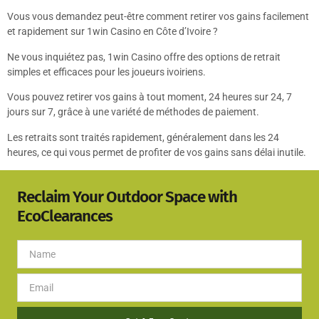
Vous vous demandez peut-être comment retirer vos gains facilement
et rapidement sur 1win Casino en Côte d’Ivoire ?
Ne vous inquiétez pas, 1win Casino offre des options de retrait
simples et efficaces pour les joueurs ivoiriens.
Vous pouvez retirer vos gains à tout moment, 24 heures sur 24, 7
jours sur 7, grâce à une variété de méthodes de paiement.
Les retraits sont traités rapidement, généralement dans les 24
heures, ce qui vous permet de profiter de vos gains sans délai inutile.
Reclaim Your Outdoor Space with
EcoClearances