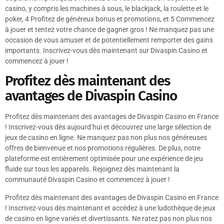
casino, y compris les machines à sous, le blackjack, la roulette et le
poker, 4 Profitez de généreux bonus et promotions, et 5 Commencez
à jouer et tentez votre chance de gagner gros ! Ne manquez pas une
occasion de vous amuser et de potentiellement remporter des gains
importants. Inscrivez-vous dès maintenant sur Divaspin Casino et
commencez à jouer !
Profitez dès maintenant des
avantages de Divaspin Casino
Profitez dès maintenant des avantages de Divaspin Casino en France
! Inscrivez-vous dès aujourd’hui et découvrez une large sélection de
jeux de casino en ligne. Ne manquez pas non plus nos généreuses
offres de bienvenue et nos promotions régulières. De plus, notre
plateforme est entièrement optimisée pour une expérience de jeu
fluide sur tous les appareils. Rejoignez dès maintenant la
communauté Divaspin Casino et commencez à jouer !
Profitez dès maintenant des avantages de Divaspin Casino en France
! Inscrivez-vous dès maintenant et accédez à une ludothèque de jeux
de casino en ligne variés et divertissants. Ne ratez pas non plus nos