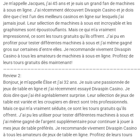
Je m’appelle Jacques, j’ai 45 ans et je suis un grand fan de machines
à sous en ligne. J’ai récemment découvert Divaspin Casino et je dois
dire que c’est l’un des meilleurs casinos en ligne sur lesquels j’ai
jamais joué. Leur sélection de machines à sous est incroyable et les
graphismes sont époustouflants. Mais ce qui m’a vraiment
impressionné, ce sont les tours gratuits qu’ils offrent. J’ai pu en
profiter pour tester différentes machines à sous et j’ai même gagné
gros sur certaines d’entre elles. Je recommande vivement Divaspin
Casino à tous les amateurs de machines à sous en ligne. Profitez de
leurs tours gratuits dès maintenant!
———————————————————————————————————————
Review 2:
Bonjour, je m’appelle Élise et j’ai 32 ans. Je suis une passionnée de
jeux de table en ligne et j’ai récemment essayé Divaspin Casino. Je
dois dire que j’ai été agréablement surprise. Leur sélection de jeux de
table est variée et les croupiers en direct sont très professionnels.
Mais ce qui m’a vraiment séduite, ce sont les tours gratuits qu’ils
offrent. J’ai pu les utiliser pour tester différentes machines à sous et
j’ai même gagné de l’argent supplémentaire pour continuer à jouer à
mes jeux de table préférés. Je recommande vivement Divaspin Casino
à tous les amateurs de jeux de table en ligne. Profitez de leurs tours