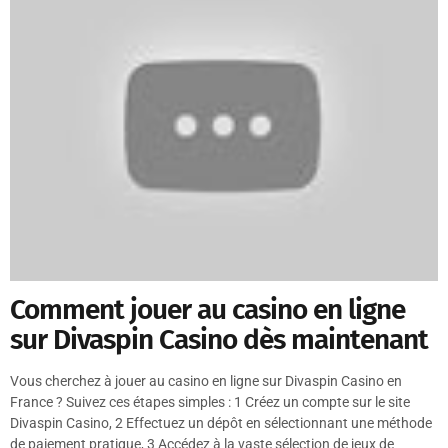
Comment jouer au casino en ligne
sur Divaspin Casino dès maintenant
Vous cherchez à jouer au casino en ligne sur Divaspin Casino en
France ? Suivez ces étapes simples : 1 Créez un compte sur le site
Divaspin Casino, 2 Effectuez un dépôt en sélectionnant une méthode
de paiement pratique, 3 Accédez à la vaste sélection de jeux de