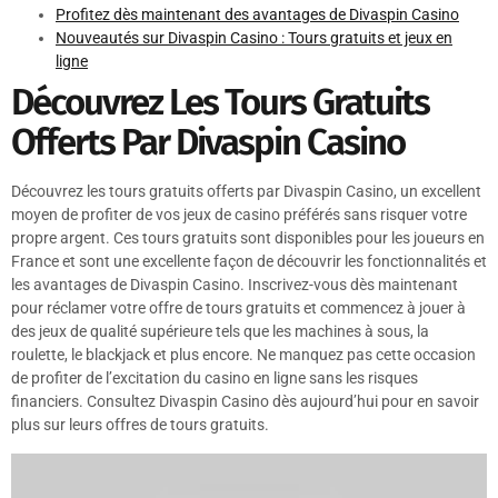
Profitez dès maintenant des avantages de Divaspin Casino
Nouveautés sur Divaspin Casino : Tours gratuits et jeux en
ligne
Découvrez Les Tours Gratuits
Offerts Par Divaspin Casino
Découvrez les tours gratuits offerts par Divaspin Casino, un excellent
moyen de profiter de vos jeux de casino préférés sans risquer votre
propre argent. Ces tours gratuits sont disponibles pour les joueurs en
France et sont une excellente façon de découvrir les fonctionnalités et
les avantages de Divaspin Casino. Inscrivez-vous dès maintenant
pour réclamer votre offre de tours gratuits et commencez à jouer à
des jeux de qualité supérieure tels que les machines à sous, la
roulette, le blackjack et plus encore. Ne manquez pas cette occasion
de profiter de l’excitation du casino en ligne sans les risques
financiers. Consultez Divaspin Casino dès aujourd’hui pour en savoir
plus sur leurs offres de tours gratuits.