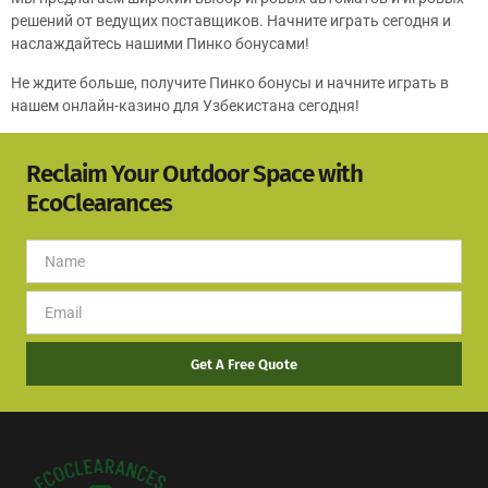
решений от ведущих поставщиков. Начните играть сегодня и
наслаждайтесь нашими Пинко бонусами!
Не ждите больше, получите Пинко бонусы и начните играть в
нашем онлайн-казино для Узбекистана сегодня!
Reclaim Your Outdoor Space with
EcoClearances
Get A Free Quote