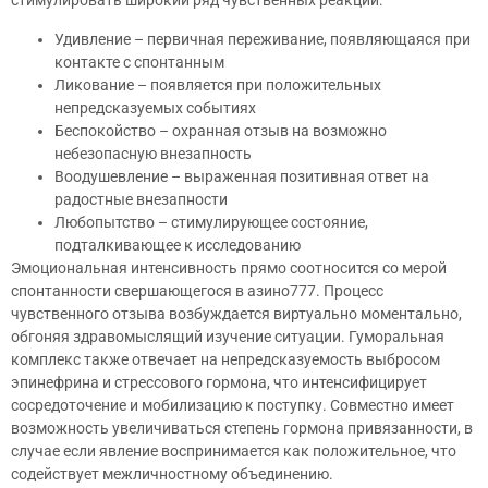
стимулировать широкий ряд чувственных реакций:
Удивление – первичная переживание, появляющаяся при
контакте с спонтанным
Ликование – появляется при положительных
непредсказуемых событиях
Беспокойство – охранная отзыв на возможно
небезопасную внезапность
Воодушевление – выраженная позитивная ответ на
радостные внезапности
Любопытство – стимулирующее состояние,
подталкивающее к исследованию
Эмоциональная интенсивность прямо соотносится со мерой
спонтанности свершающегося в азино777. Процесс
чувственного отзыва возбуждается виртуально моментально,
обгоняя здравомыслящий изучение ситуации. Гуморальная
комплекс также отвечает на непредсказуемость выбросом
эпинефрина и стрессового гормона, что интенсифицирует
сосредоточение и мобилизацию к поступку. Совместно имеет
возможность увеличиваться степень гормона привязанности, в
случае если явление воспринимается как положительное, что
содействует межличностному объединению.