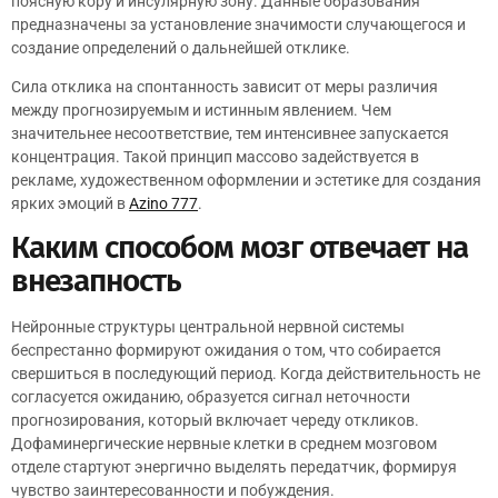
поясную кору и инсулярную зону. Данные образования
предназначены за установление значимости случающегося и
создание определений о дальнейшей отклике.
Сила отклика на спонтанность зависит от меры различия
между прогнозируемым и истинным явлением. Чем
значительнее несоответствие, тем интенсивнее запускается
концентрация. Такой принцип массово задействуется в
рекламе, художественном оформлении и эстетике для создания
ярких эмоций в
Azino 777
.
Каким способом мозг отвечает на
внезапность
Нейронные структуры центральной нервной системы
беспрестанно формируют ожидания о том, что собирается
свершиться в последующий период. Когда действительность не
согласуется ожиданию, образуется сигнал неточности
прогнозирования, который включает череду откликов.
Дофаминергические нервные клетки в среднем мозговом
отделе стартуют энергично выделять передатчик, формируя
чувство заинтересованности и побуждения.