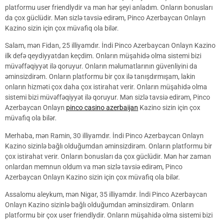
platformu user friendlydir va mən hər şeyi anladım. Onların bonusları
da çox güclüdir. Mən sizlə tavsiə edirəm, Pinco Azerbaycan Onlayn
Kazino sizin için çox müvafiq ola bilər.
Salam, mən Fidan, 25 illiyamdır. İndi Pinco Azerbaycan Onlayn Kazino
ilk defə qeydiyyatdan keçdim. Onların müşahidə olma sistemi bizi
müvəffəqiyyət ilə qoruyur. Onların məlumatlarının güvenliyini da
əminsizdirəm. Onların platformu bir çox ilə tanışdırmışam, lakin
onların hizməti çox daha çox istirahat verir. Onların müşahidə olma
sistemi bizi müvəffəqiyyət ilə qoruyur. Mən sizlə tavsiə edirəm, Pinco
Azerbaycan Onlayn
pinco casino azerbaijan
Kazino sizin için çox
müvafiq ola bilər.
Merhaba, mən Ramin, 30 illiyamdır. İndi Pinco Azerbaycan Onlayn
Kazino sizinlə bağlı olduğumdan əminsizdirəm. Onların platformu bir
çox istirahat verir. Onların bonusları da çox güclüdir. Mən hər zaman
onlardan memnun oldum va mən sizlə tavsiə edirəm, Pinco
Azerbaycan Onlayn Kazino sizin için çox müvafiq ola bilər.
Assalomu aleykum, mən Nigar, 35 illiyamdır. İndi Pinco Azerbaycan
Onlayn Kazino sizinlə bağlı olduğumdan əminsizdirəm. Onların
platformu bir çox user friendlydir. Onların müşahidə olma sistemi bizi