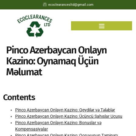
ecoclearancesltd@gmail.com
Pinco Azerbaycan Onlayn
Kazino: Oynamaq Üçün
Məlumat
Contents
Pinco Azerbaycan Onlayn Kazino: Qeydilər və Tələblər
Pinco Azerbaycan Onlayn Kazino: Üçüncü Şahıslar Uçuşu
Pinco Azerbaycan Onlayn Kazino: Bonuslar və
Kompensasiyalar
Pinco Azerbaycan Onlayn Kazino: Qoruyunun Təminatı