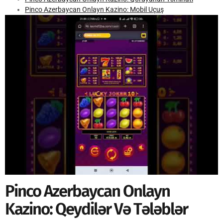
Pinco Azerbaycan Onlayn Kazino: Mobil Uçuş
Pinco Azerbaycan Onlayn
Kazino: Qeydilər Və Tələblər