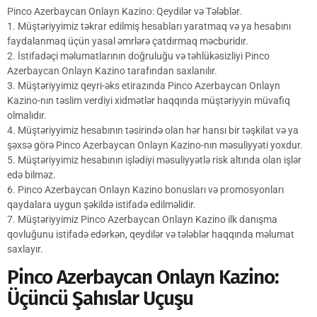
Pinco Azerbaycan Onlayn Kazino: Qeydilər və Tələblər.
1. Müştəriyyimiz təkrar edilmiş hesabları yaratmaq və ya hesabını
faydalanmaq üçün yasal əmrlərə çatdırmaq məcburidır.
2. İstifadəçi məlumatlarının doğruluğu və təhlükəsizliyi Pinco
Azerbaycan Onlayn Kazino tarafından saxlanılır.
3. Müştəriyyimiz qeyri-əks etirazında Pinco Azerbaycan Onlayn
Kazino-nın təslim verdiyi xidmətlər haqqında müştəriyyin müvafiq
olmalıdır.
4. Müştəriyyimiz hesabının təsirində olan hər hansı bir təşkilat və ya
şəxsə görə Pinco Azerbaycan Onlayn Kazino-nın məsuliyyəti yoxdur.
5. Müştəriyyimiz hesabının işlədiyi məsuliyyətlə risk altında olan işlər
edə bilməz.
6. Pinco Azerbaycan Onlayn Kazino bonusları və promosyonları
qaydalara uygun şəkildə istifadə edilməlidir.
7. Müştəriyyimiz Pinco Azerbaycan Onlayn Kazino ilk danışma
qovluğunu istifadə edərkən, qeydilər və tələblər haqqında məlumat
saxlayır.
Pinco Azerbaycan Onlayn Kazino:
Üçüncü Şahıslar Uçuşu