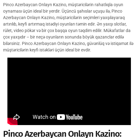
Pinco Azerbaycan Onlayn Kazino, müştəricilərin rahatlıqla oyun
oynaması üçün ideal bir yerdir. Üçüncü şahıslar uçuşu ilə, Pinco
Azerbaycan Onlayn Kazino, müştəricilərin seçimleri yaxşılayaraq
artırılıb, keyfi artırmaq istədiyi oyunları təmin edir. Ən yaxşı slotlar,
rület, video pökər və bir çox başqa oyun təqdim edilir. Mükafatlar da
çox yaxşıdır – bir neçə oyunların sonunda böyük qazanclar edilə
bilərsiniz. Pinco Azerbaycan Onlayn Kazino, güvənlüq və istiqamət ilə
müştəricilərin keyfi istəkləri üçün ideal bir evdir.
Pinco Azerbaycan Onlayn Kazino: