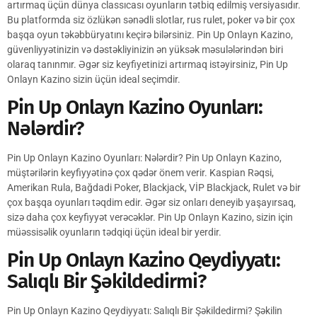
artırmaq üçün dünya classıcası oyunların tətbiq edilmiş versiyasıdır.
Bu platformda siz özlükən sənədli slotlar, rus rulet, poker və bir çox
başqa oyun təkəbbüryatını keçirə bilərsiniz. Pin Up Onlayn Kazino,
güvenliyyətinizin və dəstəkliyinizin ən yüksək məsulələrindən biri
olaraq tanınmır. Əgər siz keyfiyetinizi artırmaq istəyirsiniz, Pin Up
Onlayn Kazino sizin üçün ideal seçimdir.
Pin Up Onlayn Kazino Oyunları:
Nələrdir?
Pin Up Onlayn Kazino Oyunları: Nələrdir? Pin Up Onlayn Kazino,
müştərilərin keyfiyyətinə çox qədər önem verir. Kaspian Rəqsi,
Amerikan Rula, Bağdadi Poker, Blackjack, VİP Blackjack, Rulet və bir
çox başqa oyunları təqdim edir. Əgər siz onları deneyib yaşayırsaq,
sizə daha çox keyfiyyət verəcəklər. Pin Up Onlayn Kazino, sizin için
müəssisəlik oyunların tədqiqi üçün ideal bir yerdir.
Pin Up Onlayn Kazino Qeydiyyatı:
Salıqlı Bir Şəkildedirmi?
Pin Up Onlayn Kazino Qeydiyyatı: Salıqlı Bir Şəkildedirmi? Şəkilin