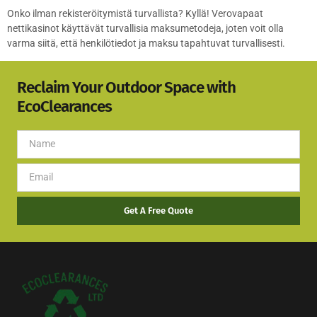
Onko ilman rekisteröitymistä turvallista? Kyllä! Verovapaat
nettikasinot käyttävät turvallisia maksumetodeja, joten voit olla
varma siitä, että henkilötiedot ja maksu tapahtuvat turvallisesti.
Reclaim Your Outdoor Space with
EcoClearances
Get A Free Quote