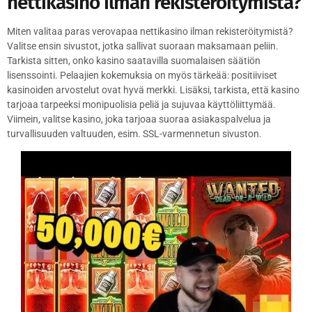
nettikasino ilman rekisteröitymistä?
Miten valitaa paras verovapaa nettikasino ilman rekisteröitymistä?
Valitse ensin sivustot, jotka sallivat suoraan maksamaan peliin.
Tarkista sitten, onko kasino saatavilla suomalaisen säätiön
lisenssointi. Pelaajien kokemuksia on myös tärkeää: positiiviset
kasinoiden arvostelut ovat hyvä merkki. Lisäksi, tarkista, että kasino
tarjoaa tarpeeksi monipuolisia peliä ja sujuvaa käyttöliittymää.
Viimein, valitse kasino, joka tarjoaa suoraa asiakaspalvelua ja
turvallisuuden valtuuden, esim. SSL-varmennetun sivuston.