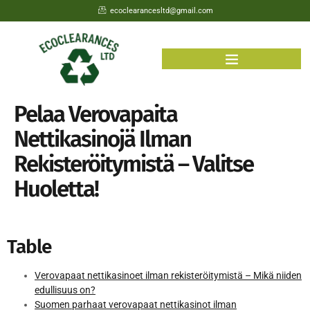
ecoclearancesltd@gmail.com
Pelaa Verovapaita
Nettikasinojä Ilman
Rekisteröitymistä – Valitse
Huoletta!
Table
Verovapaat nettikasinoet ilman rekisteröitymistä – Mikä niiden
edullisuus on?
Suomen parhaat verovapaat nettikasinot ilman