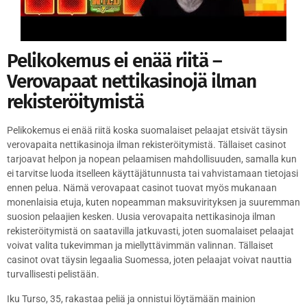
Pelikokemus ei enää riitä –
Verovapaat nettikasinojä ilman
rekisteröitymistä
Pelikokemus ei enää riitä koska suomalaiset pelaajat etsivät täysin
verovapaita nettikasinoja ilman rekisteröitymistä. Tällaiset casinot
tarjoavat helpon ja nopean pelaamisen mahdollisuuden, samalla kun
ei tarvitse luoda itselleen käyttäjätunnusta tai vahvistamaan tietojasi
ennen pelua. Nämä verovapaat casinot tuovat myös mukanaan
monenlaisia etuja, kuten nopeamman maksuvirityksen ja suuremman
suosion pelaajien kesken. Uusia verovapaita nettikasinoja ilman
rekisteröitymistä on saatavilla jatkuvasti, joten suomalaiset pelaajat
voivat valita tukevimman ja miellyttävimmän valinnan. Tällaiset
casinot ovat täysin legaalia Suomessa, joten pelaajat voivat nauttia
turvallisesti pelistään.
Iku Turso, 35, rakastaa peliä ja onnistui löytämään mainion