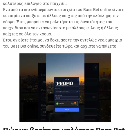
καλύτερες επιλογές στο παιχνίδι.
Ένα από τα πιο ενδιαφέροντα στοιχεία του Bass Bet online είναι η
ευκαιρία να παίξετε με άλλους παίχτες από την ολόκληρη την
κόσμο. Έτσι, μπορείτε να μελετήσετε τις δυνατότητες του
παιχνιδιού και να ανταγωνίσεστε με άλλους φίλους ή άλλους
παίχτες σε όλο τον κόσμο.
Έτσι, αν είστε έτοιμοι να δοκιμάσετε την εντελώς νέα εμπειρία
του Bass Bet online, συνδεθείτε τώρα και αρχίστε να παίζετε!