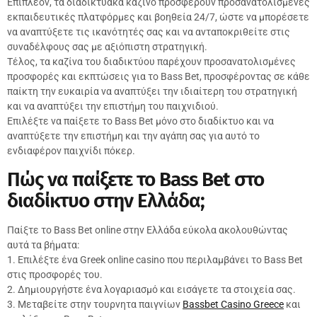
Επιπλέον, τα διαδικτυακά καζίνο προσφέρουν προσανατολισμένες
εκπαιδευτικές πλατφόρμες και βοηθεία 24/7, ώστε να μπορέσετε
να αναπτύξετε τις ικανότητές σας και να ανταποκριθείτε στις
συναδέλφους σας με αξιόπιστη στρατηγική.
Τέλος, τα καζίνα του διαδικτύου παρέχουν προσανατολισμένες
προσφορές και εκπτώσεις για το Bass Bet, προσφέροντας σε κάθε
παίκτη την ευκαιρία να αναπτύξει την ιδιαίτερη του στρατηγική
και να αναπτύξει την επιστήμη του παιχνιδιού.
Επιλέξτε να παίξετε το Bass Bet μόνο στο διαδίκτυο και να
αναπτύξετε την επιστήμη και την αγάπη σας για αυτό το
ενδιαφέρον παιχνίδι πόκερ.
Πώς να παίξετε το Bass Bet στο
διαδίκτυο στην Ελλάδα;
Παίξτε το Bass Bet online στην Ελλάδα εύκολα ακολουθώντας
αυτά τα βήματα:
1. Επιλέξτε ένα Greek online casino που περιλαμβάνει το Bass Bet
στις προσφορές του.
2. Δημιουργήστε ένα λογαριασμό και εισάγετε τα στοιχεία σας.
3. Μεταβείτε στην τουρνητα παιγνίων
Bassbet Casino Greece
και