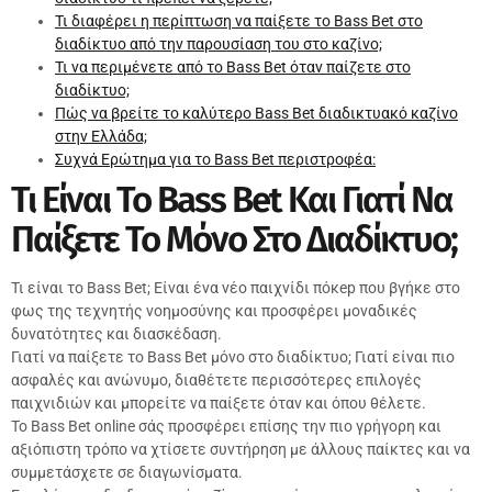
Τι διαφέρει η περίπτωση να παίξετε το Bass Bet στο
διαδίκτυο από την παρουσίαση του στο καζίνο;
Τι να περιμένετε από το Bass Bet όταν παίζετε στο
διαδίκτυο;
Πώς να βρείτε το καλύτερο Bass Bet διαδικτυακό καζίνο
στην Ελλάδα;
Συχνά Ερώτημα για το Bass Bet περιστροφέα:
Τι Είναι Το Bass Bet Και Γιατί Να
Παίξετε Το Μόνο Στο Διαδίκτυο;
Τι είναι το Bass Bet; Είναι ένα νέο παιχνίδι πόκер που βγήκε στο
φως της τεχνητής νοημοσύνης και προσφέρει μοναδικές
δυνατότητες και διασκέδαση.
Γιατί να παίξετε το Bass Bet μόνο στο διαδίκτυο; Γιατί είναι πιο
ασφαλές και ανώνυμο, διαθέτετε περισσότερες επιλογές
παιχνιδιών και μπορείτε να παίξετε όταν και όπου θέλετε.
Το Bass Bet online σάς προσφέρει επίσης την πιο γρήγορη και
αξιόπιστη τρόπο να χτίσετε συντήρηση με άλλους παίκτες και να
συμμετάσχετε σε διαγωνίσματα.