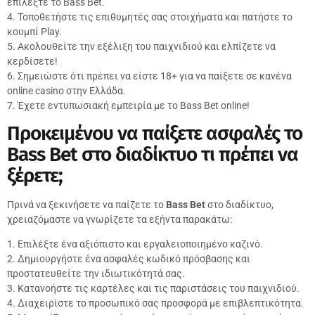
επιλέξτε το Bass Bet.
4. Τοποθετήστε τις επιθυμητές σας στοιχήματα και πατήστε το
κουμπί Play.
5. Ακολουθείτε την εξέλιξη του παιχνιδιού και ελπίζετε να
κερδίσετε!
6. Σημειώστε ότι πρέπει να είστε 18+ για να παίξετε σε κανένα
online casino στην Ελλάδα.
7. Έχετε εντυπωσιακή εμπειρία με το Bass Bet online!
Προκειμένου να παίξετε ασφαλές το
Bass Bet στο διαδίκτυο τι πρέπει να
ξέρετε;
Πρινά να ξεκινήσετε να παίζετε το
Bass Bet
στο διαδίκτυο,
χρειαζόμαστε να γνωρίζετε τα εξήντα παρακάτω:
1. Επιλέξτε ένα αξιόπιστο και εργαλειοποιημένο καζινό.
2. Δημιουργήστε ένα ασφαλές κωδικό πρόσβασης και
προστατευθείτε την ιδιωτικότητά σας.
3. Κατανοήστε τις καρτέλες και τις παριστάσεις του παιχνιδιού.
4. Διαχειρίστε το προσωπικό σας προσφορά με επιβλεπτικότητα.