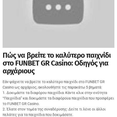
Πώς να βρείτε το καλύτερο παιχνίδι
στο FUNBET GR Casino: Οδηγός για
αρχάριους
Εάν ψάχνετε να βρείτε το καλύτερο παιχνίδι στο FUNBET GR
Casino ως αρχάριος, ακολουθήστε τις παρακάτω 5 βηματά:
1. Δοκιμάστε τα διαφόρου παιχνίδια: Κάντε κλικ στην ενότητα
“Παιχνίδια” και δοκιμάστε τα διαφόρουa παιχνίδια που προσφέρει
το FUNBET GR Casino.
2. Έλατε στον τομέα της συναδέρυσης: Δείτε τι λένε οι άλλοι
πελάτες για τα παιχνίδια που δοκιμάσατε.