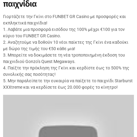
παιχνίδια
Γιορτάζετε την Γκίνι στο FUNBET GR Casino με προσφορές και
εκπληκτικά παιχνίδια!
1. Λαβάτε μια προσφορά εισόδου της 100% μέχρι €100 για τον
κύριο του FUNBET GR Casino.
2. Αναζητούμε να δοθούν 10 νέοι παίκτες της Γκίνι ένα καδούκι
με δώρο της τιμής του €50 κάθε μια!
3. Μπορείτε να δοκιμάσετε τη νέα τροποποιημένη έκδοση του
παιχνιδιού Gonzo’s Quest Megaways.
4. Παίξτε την πρόκληση της Γκίνι και κερδίστε έως το 500% της
συνολικής σας ποσότητας!
5. Μην παραλείπετε την ευκαιρία να παίξετε το παιχνίδι Starburst
XXXtreme και να κερδίσετε έως 20.000 φορές το κίνητρο!