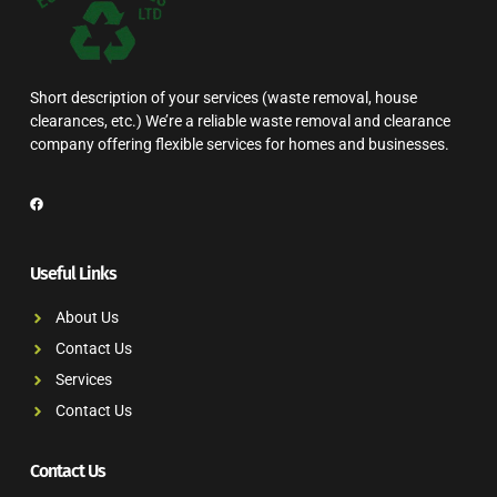
Short description of your services (waste removal, house
clearances, etc.) We’re a reliable waste removal and clearance
company offering flexible services for homes and businesses.
Useful Links
About Us
Contact Us
Services
Contact Us
Contact Us