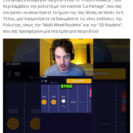
περιλαμβάνει την ρολιέτα με τον κανόνα “La Partage”, που σας
επιτρέπει να αποκτήσετε το ήμισυ της σας θέσης αν πέσει το 0.
Τέλος, μην λησμονήσετε να δοκιμάσετε τις νέες εκδόσεις της
Ρολιέτας, όπως την “Multi Wheel Roulette” και την “3D Roulette”,
που σας προσφέρουν μια νέα εμπειρία παιχνιδιού!