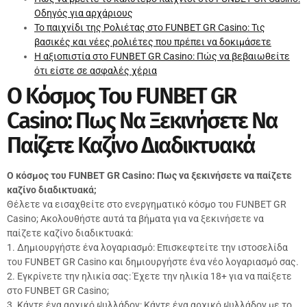
Οδηγός για αρχάριους
To παιχνίδι της Ρολιέτας στο FUNBET GR Casino: Τις
βασικές και νέες ρολιέτες που πρέπει να δοκιμάσετε
Η αξιοπιστία στο FUNBET GR Casino: Πώς να βεβαιωθείτε
ότι είστε σε ασφαλές χέρια
Ο Κόσμος Του FUNBET GR
Casino: Πως Να Ξεκινήσετε Να
Παίζετε Καζίνο Διαδικτυακά
Ο κόσμος του FUNBET GR Casino: Πως να ξεκινήσετε να παίζετε
καζίνο διαδικτυακά;
Θέλετε να εισαχθείτε στο ενεργηματικό κόσμο του FUNBET GR
Casino; Ακολουθήστε αυτά τα βήματα για να ξεκινήσετε να
παίζετε καζίνο διαδικτυακά:
1. Δημιουργήστε ένα λογαριασμό: Επισκεφτείτε την ιστοσελίδα
του FUNBET GR Casino και δημιουργήστε ένα νέο λογαριασμό σας.
2. Εγκρίνετε την ηλικία σας: Έχετε την ηλικία 18+ για να παίξετε
στο FUNBET GR Casino;
3. Κάντε ένα αρχικό ฝυλλάδον: Κάντε ένα αρχικό ฝυλλάδον με το