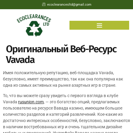
ecoclearancesltd@gmail.com
Оригинальный Веб-Ресурс
Vavada
Имея положительную репутацию, веб-площадка Vavada,
безусловно, имеет преимущество, так как она популярна как
одна из самых активных на рынке азартных игр в стране.
То, что вы можете сразу увидеть с первого взгляда в клубе
Vavada
rusunion.com
, — это богатство опций, предлагаемых
пользователю на ресурсе Вавада казино, имеющем большое
количество разделов и категорий развлечений. Кое-какие из
достаточно интересных особенностей, безусловно, заключаются
в наличии востребованных игр и очень тщательном дизайне