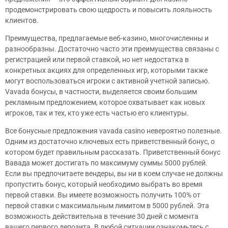
продемонстрировать свою щедрость и повысить лояльность
клиентов.
Преимущества, предлагаемые веб-казино, многочисленны и
разнообразны. Достаточно часто эти преимущества связаны с
регистрацией или первой ставкой, но нет недостатка в
конкретных акциях для определенных игр, которыми также
могут воспользоваться игроки с активной учетной записью.
Vavada бонусы, в частности, выделяется своим большим
рекламным предложением, которое охватывает как новых
игроков, так и тех, кто уже есть частью его клиентуры.
Все бонусные предложения vavada casino невероятно полезные.
Одним из достаточно ключевых есть приветственный бонус, о
котором будет правильным рассказать. Приветственный бонус
Вавада может достигать по максимуму суммы 5000 рублей.
Если вы предпочитаете вендеры, вы ни в коем случае не должны
пропустить бонус, который необходимо выбрать во время
первой ставки. Вы имеете возможность получить 100% от
первой ставки с максимальным лимитом в 5000 рублей. Эта
возможность действительна в течение 30 дней с момента
вашего первого депозита. В любой ситуации ознакомьтесь с