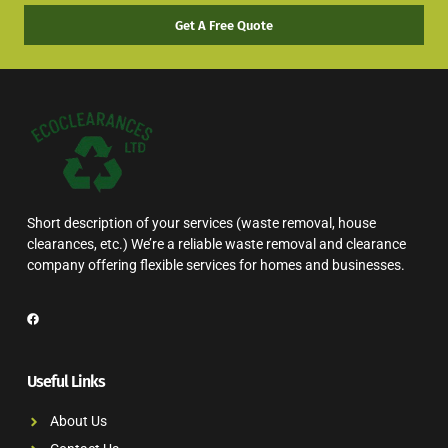
Get A Free Quote
Short description of your services (waste removal, house
clearances, etc.) We’re a reliable waste removal and clearance
company offering flexible services for homes and businesses.
Useful Links
About Us