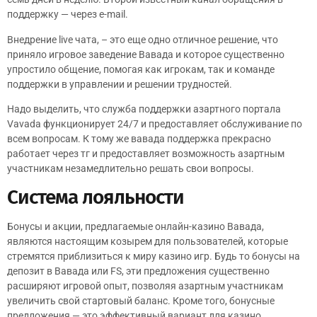
поддержку — через e-mail.
Внедрение live чата, – это еще одно отличное решение, что
приняло игровое заведение Вавада и которое существенно
упростило общение, помогая как игрокам, так и команде
поддержки в управлении и решении трудностей.
Надо выделить, что служба поддержки азартного портала
Vavada функционирует 24/7 и предоставляет обслуживание по
всем вопросам. К тому же вавада поддержка прекрасно
работает через тг и предоставляет возможность азартным
участникам незамедлительно решать свои вопросы.
Система лояльности
Бонусы и акции, предлагаемые онлайн-казино Вавада,
являются настоящим козырем для пользователей, которые
стремятся приблизиться к миру казино игр. Будь то бонусы на
депозит в Вавада или FS, эти предложения существенно
расширяют игровой опыт, позволяя азартным участникам
увеличить свой стартовый баланс. Кроме того, бонусные
предложения — это эффективный вариант для казино