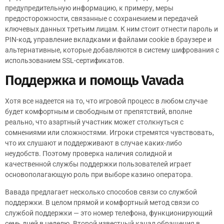
предупредительную информацию, к примеру, меры
предосторожности, связанные с сохранением и передачей
ключевых данных третьим лицам. К ним стоит отнести пароль и
PIN-код, управление вкладками и файлами cookie в браузере и
альтернативные, которые добавляются в систему шифрования с
использованием SSL-сертификатов.
Поддержка и помощь Vavada
Хотя все надеется на то, что игровой процесс в любом случае
будет комфортным и свободным от препятствий, вполне
реально, что азартный участник может столкнуться с
сомнениями или сложностями. Игроки стремятся чувствовать,
что их слушают и поддерживают в случае каких-либо
неудобств. Поэтому проверка наличия солидной и
качественной службы поддержки пользователей играет
основополагающую роль при выборе казино оператора.
Вавада предлагает несколько способов связи со службой
поддержки. В целом прямой и комфортный метод связи со
службой поддержки — это номер телефона, функционирующий
семь дней в неделю. Второй известный канал обращения в