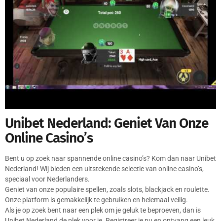
Unibet Nederland: Geniet Van Onze
Online Casino’s
Bent u op zoek naar spannende online casino’s? Kom dan naar Unibet
Nederland! Wij bieden een uitstekende selectie van online casino’s,
speciaal voor Nederlanders.
Geniet van onze populaire spellen, zoals slots, blackjack en roulette.
Onze platform is gemakkelijk te gebruiken en helemaal veilig.
Als je op zoek bent naar een plek om je geluk te beproeven, dan is
Unibet Nederland de plek voor je. Registreer je nu en ontvang een leuk