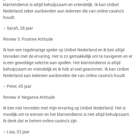
klantendienst is altijd behulpzaam en vriendelijk. Ik kan Unibet
Nederland zeker aanbevelen aan iedereen die van online casino’s
houdt.
– Sarah, 28 jaar
Review 3: Positive Attitude
Ik ben een regelmatige speler op Unibet Nederland en ik ben altijd
tevreden met de ervaring. Het is zo gemakkelijk om te navigeren en er
is een geweldige selectie aan spellen. Het klantendienst is altijd
behulpzaam en vriendelijk en ik heb al veel gewonnen. Ik kan Unibet
Nederland aan iedereen aanbevelen die van online casino’s houdt.
– Peter, 45 jaar
Review 4: Negative Attitude
Ik ben niet tevreden met mijn ervaring op Unibet Nederland. Het is
moeilijk om te winnen en het klantendienst is niet altijd behulpzaam.
Ik denk dat er betere online casino’s zijn.
– Lisa, 32 jaar