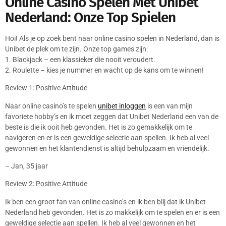
Online Casino Spelen Met Unibet
Nederland: Onze Top Spielen
Hoi! Als je op zoek bent naar online casino spelen in Nederland, dan is
Unibet de plek om te zijn. Onze top games zijn:
1. Blackjack – een klassieker die nooit veroudert.
2. Roulette – kies je nummer en wacht op de kans om te winnen!
Review 1: Positive Attitude
Naar online casino’s te spelen
unibet inloggen
is een van mijn
favoriete hobby’s en ik moet zeggen dat Unibet Nederland een van de
beste is die ik ooit heb gevonden. Het is zo gemakkelijk om te
navigeren en er is een geweldige selectie aan spellen. Ik heb al veel
gewonnen en het klantendienst is altijd behulpzaam en vriendelijk.
– Jan, 35 jaar
Review 2: Positive Attitude
Ik ben een groot fan van online casino’s en ik ben blij dat ik Unibet
Nederland heb gevonden. Het is zo makkelijk om te spelen en er is een
geweldige selectie aan spellen. Ik heb al veel gewonnen en het