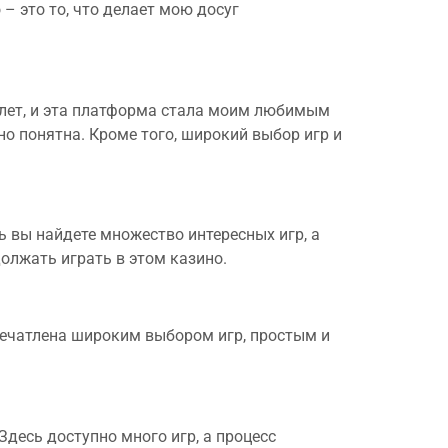
 – это то, что делает мою досуг
 лет, и эта платформа стала моим любимым
о понятна. Кроме того, широкий выбор игр и
ь вы найдете множество интересных игр, а
олжать играть в этом казино.
печатлена широким выбором игр, простым и
десь доступно много игр, а процесс