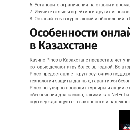
6. Установите ограничения на ставки и время
7. Изучите отзывы и рейтинги других игроков 
8. Оставайтесь в курсе акций и обновлений 
Особенности онлай
в Казахстане
Казино Pinco в Казахстане предоставляет ун
которые делают игру более выгодной. Во-втор
Pinco предоставляет круглосуточную поддерж
технологии защиты данных, гарантируя безоп
Pinco регулярно проводит турниры и акции 
обеспечения для казино, такими как NetEnt и
подтверждающую его законность и надежнос