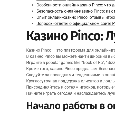
Особенности онлайн-казино Pinco: что 
Безопасность онлайн-казино Pinco: ка
Опыт онлайн-казино Pinco: отзывы игро
Вопросы-ответы о официальном сайте Pi
Казино Pinco: 
Казино Pinco – это платформа для онлайн-игр
В казино Pinco вы можете найти широкий выб
Играйте в popular games like “Book of Ra”, “Sizz
Кроме того, казино Pinco предлагает безо
Следуйте за последними тенденциями в онлайн
Круглосуточная поддержка клиентов и лояль
Присоединяйтесь к сотням игроков, которые 
Начните играть сегодня и наслаждайтесь луч
Начало работы в о