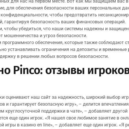
данных для нас на первом месте. Вот как мы защищаем вас 
ие, для обеспечения безопасности ваших персональных да
я конфиденциальности, чтобы предотвратить несанкциони
, гарантируя безопасность ваших финансовых операций.
и, чтобы убедиться, что наши системы надежны и защищен
т мошенничества и угроз безопасности.
 программного обеспечения, которые также соблюдают ст
но устанавливать ограничения на депозиты и временные 
ддержку в решении любых вопросов безопасности.
о Pinco: отзывы игроков
оки оценивают наш сайт за надежность, широкий выбор игр
в и гарантирует безопасную игру», – делится впечатления
 круглосуточной поддержки в чате», – добавляет другой иг
тся еще один игрок. «Я нашел свое любимое занятие в онла
ой игры в казино en line», – добавляет еще один игрок. «Я