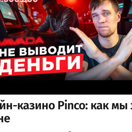
йн-казино Pinco: как м
не