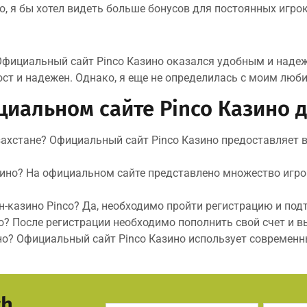
, я бы хотел видеть больше бонусов для постоянных игрок
и Официальный сайт Pinco Казино оказался удобным и наде
ост и надежен. Однако, я еще не определилась с моим лю
иальном сайте Pinco Казино д
азахстане? Официальный сайт Pinco Казино предоставляет
зино? На официальном сайте представлено множество игров
н-казино Pinco? Да, необходимо пройти регистрацию и подт
co? После регистрации необходимо пополнить свой счет и в
ино? Официальный сайт Pinco Казино использует современ
th