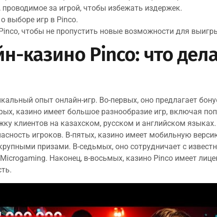
, проводимое за игрой, чтобы избежать издержек.
о выборе игр в Pinco.
в Pinco, чтобы не пропустить новые возможности для выигр
н-казино Pinco: что дел
икальный опыт онлайн-игр. Во-первых, оно предлагает бон
ых, казино имеет большое разнообразие игр, включая попул
ку клиентов на казахском, русском и английском языках.
асность игроков. В-пятых, казино имеет мобильную верси
с крупными призами. В-седьмых, оно сотрудничает с изве
 Microgaming. Наконец, в-восьмых, казино Pinco имеет лиц
ть.