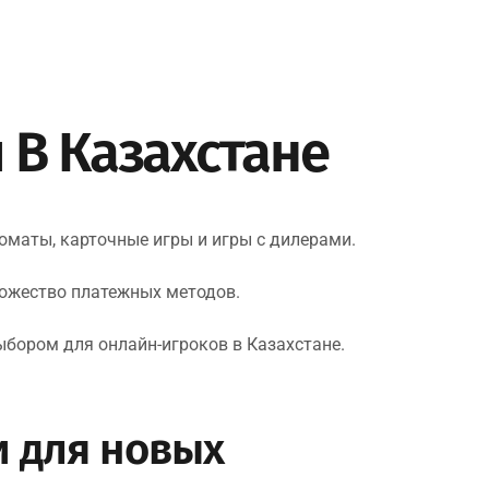
 В Казахстане
оматы, карточные игры и игры с дилерами.
ножество платежных методов.
бором для онлайн-игроков в Казахстане.
и для новых