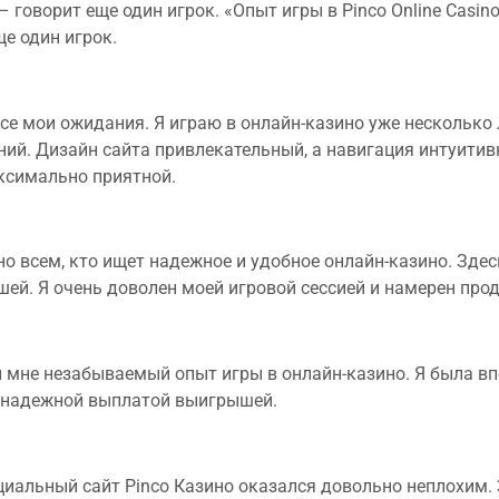
 говорит еще один игрок. «Опыт игры в Pinco Online Casino
е один игрок.
се мои ожидания. Я играю в онлайн-казино уже несколько
ий. Дизайн сайта привлекательный, а навигация интуитивн
ксимально приятной.
 всем, кто ищет надежное и удобное онлайн-казино. Здес
й. Я очень доволен моей игровой сессией и намерен прод
 мне незабываемый опыт игры в онлайн-казино. Я была в
и надежной выплатой выигрышей.
иальный сайт Pinco Казино оказался довольно неплохим. З