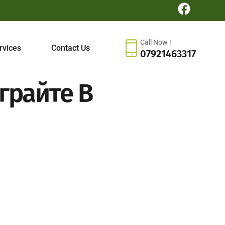
Call Now !
rvices
Contact Us
07921463317
грайте В