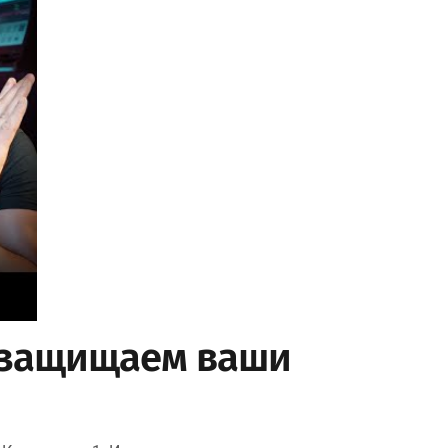
ы защищаем ваши