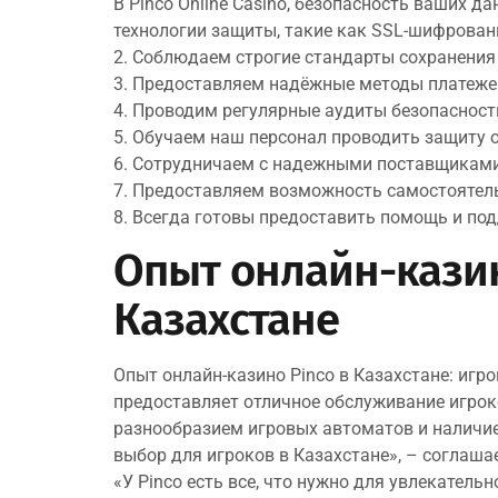
В Pinco Online Casino, безопасность ваших 
технологии защиты, такие как SSL-шифрован
2. Соблюдаем строгие стандарты сохранени
3. Предоставляем надёжные методы платежей
4. Проводим регулярные аудиты безопасност
5. Обучаем наш персонал проводить защиту о
6. Сотрудничаем с надежными поставщиками
7. Предоставляем возможность самостоятель
8. Всегда готовы предоставить помощь и по
Опыт онлайн-казин
Казахстане
Опыт онлайн-казино Pinco в Казахстане: игр
предоставляет отличное обслуживание игроко
разнообразием игровых автоматов и наличием
выбор для игроков в Казахстане», – соглашае
«У Pinco есть все, что нужно для увлекательн