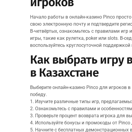
игроков
Начало работы в онлайн-казино Pinco просто 
свою электронную почту и подтвердите регис
В-четвёртых, ознакомьтесь с правилами игр и
игры, такие как рулетка, poker или slots. В-
воспользуйтесь круглосуточной поддержкой 
Как выбрать игру в
в Казахстане
Выберите онлайн-казино Pinco для игроков в
победу.
1. Изучите различные типы игр, предлагаемых
2. Ознакомьтесь с правилами и особенностям
3. Проверьте процент возврата игрока для 
4. Используйте бонусы и промокоды от Pinco
5. Начните с бесплатных демонстрационных в