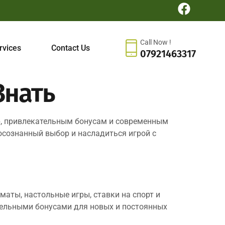
Call Now !
rvices
Contact Us
07921463317
Знать
гр, привлекательным бонусам и современным
осознанный выбор и насладиться игрой с
аты, настольные игры, ставки на спорт и
тельными бонусами для новых и постоянных