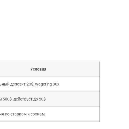
Условия
ный депозит 20$, wagering 30x
 500$, действует до 50$
ия по ставкам и срокам