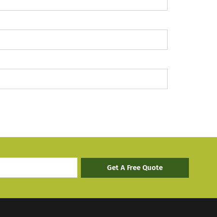
Get A Free Quote