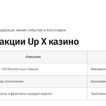
ирокая линия событий и live-ставки.
 акции Up X казино
Описание
+ 100 бесплатных спинов
Минималь
мму пополнения
Максимум
нусы и фриспины каждую неделю
Требован