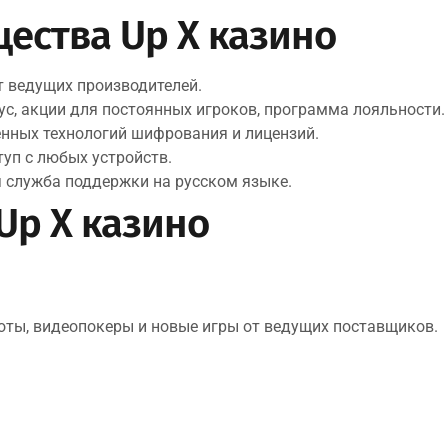
ества Up X казино
от ведущих производителей.
с, акции для постоянных игроков, программа лояльности.
енных технологий шифрования и лицензий.
уп с любых устройств.
я служба поддержки на русском языке.
Up X казино
ты, видеопокеры и новые игры от ведущих поставщиков.