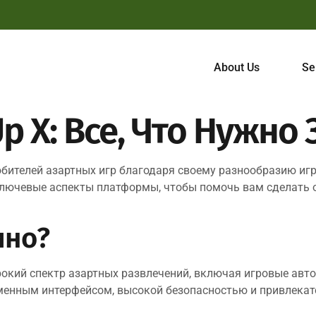
About Us
Se
p X: Все, Что Нужно 
юбителей азартных игр благодаря своему разнообразию и
ключевые аспекты платформы, чтобы помочь вам сделать 
ино?
окий спектр азартных развлечений, включая игровые автом
еменным интерфейсом, высокой безопасностью и привлека