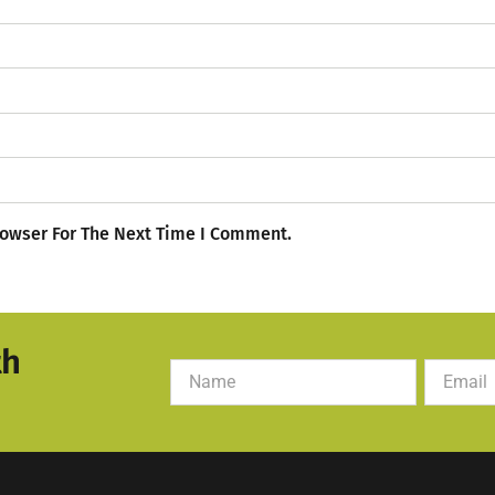
rowser For The Next Time I Comment.
th