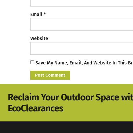
Email
*
Website
Save My Name, Email, And Website In This B
Reclaim Your Outdoor Space wi
EcoClearances