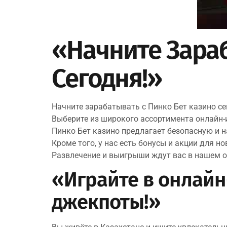
«Начните Зараб
Сегодня!»
Начните зарабатывать с Пинко Бет казино се
Выберите из широкого ассортимента онлайн-
Пинко Бет казино предлагает безопасную и 
Кроме того, у нас есть бонусы и акции для н
Развлечение и выигрыши ждут вас в нашем о
«Играйте в онлайн
джекпоты!»