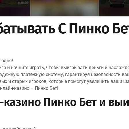
атывать С Пинко Бе
годня!
игр и начните играть, чтобы выигрывать деньги и наслажд
надежную платежную систему, гарантируя безопасность ва
овых и старых игроков, которые помогут увеличить ваши ш
нлайн-казино – Пинко Бет!
-казино Пинко Бет и вы