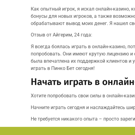
Как опытный игрок, я искал онлайн-казино, 
бонусы для новых игроков, а также возможно
обрабатывают вывод моих денег. Я нашел св
Отзыв от Айгерим, 24 года:
Я всегда боялась играть в онлайн-казино, по
попробовать. Они имеют крутую лицензию и с
была впечатлена их поддержкой клиентов и 
играть в Пинко Бет сегодня!
Начать играть в онлайн
Хотите попробовать свои силы в онлайн-каз
Начните играть сегодня и наслаждайтесь ши
Не требуется никакого опыта – просто зареги