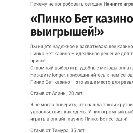
Почему не попробовать сегодня
Начните игра
«Пинко Бет казино
выигрышей!»
Вы ищете надежное и захватывающее казино
Пинко Бет казино – идеальное решение для 
призы!
Огромный выбор игр, удобные методы оплаты 
Не ждите longer, присоединяйтесь к нам сего
Пинко Бет казино – это ваше место для раз
Отзыв от Алины, 28 лет:
Я не могла поверить, что нашла такой крутой
удовольствия, как здесь. У них огромный вы
играть в онлайн-казино Пинко Бет сегодня!
Отзыв от Тимура, 35 лет: