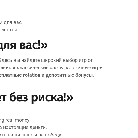
 для вас.
жекпоты!
ля вас!»
Здесь вы найдете широкий выбор игр от
включая классические слоты, карточные игры
сплатные
rotation
и
депозитные бонусы
.
т без риска!»
g real money.
а настоящие деньги.
ить ваши шансы на победу.