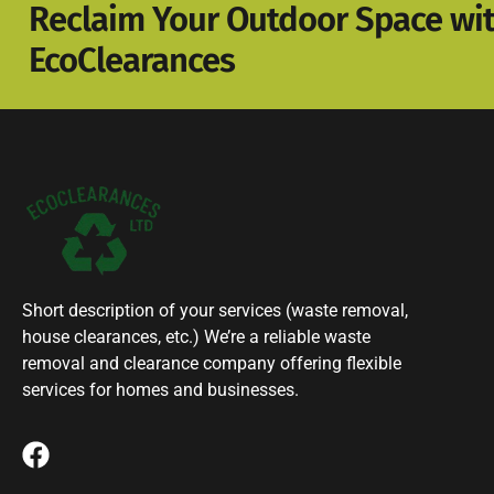
Reclaim Your Outdoor Space wi
EcoClearances
Short description of your services (waste removal,
house clearances, etc.) We’re a reliable waste
removal and clearance company offering flexible
services for homes and businesses.