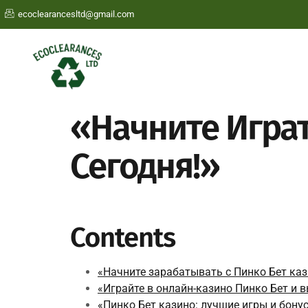
ecoclearancesltd@gmail.com
«Начните Играт
Сегодня!»
Contents
«Начните зарабатывать с Пинко Бет каз
«Играйте в онлайн-казино Пинко Бет и
«Пинко Бет казино: лучшие игры и бонус