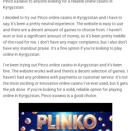
Pinco казино to anyone looking for a reliable online casino in
Kyrgyzstan.
I decided to try out Pinco online casino in Kyrgyzstan and I have to
say, it’s been a pretty neutral experience. The website is easy to use
and there are a decent amount of games to choose from. I haven’t
won or lost a significant amount of money, so it’s been pretty middle-
of-the-road for me. I don’t have any major complaints, but I also don’t
have any standout praise. It’s a fine option if you’re looking to play
online in Kyrgyzstan.
I’ve been trying out Pinco online casino in Kyrgyzstan and it’s been
fine. The website works well and there’s a decent selection of games. I
haven’t had any problems with payments or customer service. It’s not
the most exciting or innovative online casino I’ve ever used, but it gets
the job done. If you’re looking for a solid, reliable option for playing
online in Kyrgyzstan, Pinco казино is a good choice.