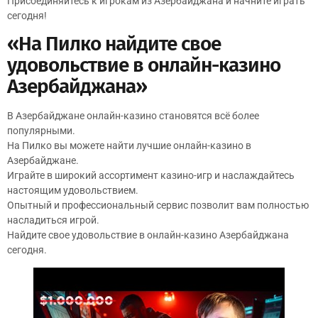
Присоединяйтесь к игрокам из Азербайджана и начните играть
сегодня!
«На Пилко найдите свое
удовольствие в онлайн-казино
Азербайджана»
В Азербайджане онлайн-казино становятся всё более
популярными.
На Пилко вы можете найти лучшие онлайн-казино в
Азербайджане.
Играйте в широкий ассортимент казино-игр и наслаждайтесь
настоящим удовольствием.
Опытный и профессиональный сервис позволит вам полностью
насладиться игрой.
Найдите свое удовольствие в онлайн-казино Азербайджана
сегодня.