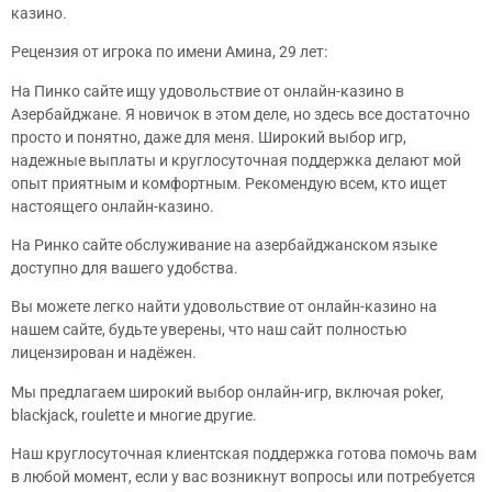
казино.
Рецензия от игрока по имени Амина, 29 лет:
На Пинко сайте ищу удовольствие от онлайн-казино в
Азербайджане. Я новичок в этом деле, но здесь все достаточно
просто и понятно, даже для меня. Широкий выбор игр,
надежные выплаты и круглосуточная поддержка делают мой
опыт приятным и комфортным. Рекомендую всем, кто ищет
настоящего онлайн-казино.
На Pинко сайте обслуживание на азербайджанском языке
доступно для вашего удобства.
Вы можете легко найти удовольствие от онлайн-казино на
нашем сайте, будьте уверены, что наш сайт полностью
лицензирован и надёжен.
Мы предлагаем широкий выбор онлайн-игр, включая poker,
blackjack, roulette и многие другие.
Наш круглосуточная клиентская поддержка готова помочь вам
в любой момент, если у вас возникнут вопросы или потребуется