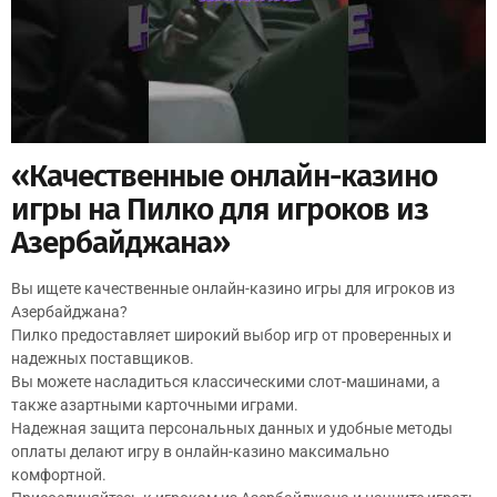
«Качественные онлайн-казино
игры на Пилко для игроков из
Азербайджана»
Вы ищете качественные онлайн-казино игры для игроков из
Азербайджана?
Пилко предоставляет широкий выбор игр от проверенных и
надежных поставщиков.
Вы можете насладиться классическими слот-машинами, а
также азартными карточными играми.
Надежная защита персональных данных и удобные методы
оплаты делают игру в онлайн-казино максимально
комфортной.