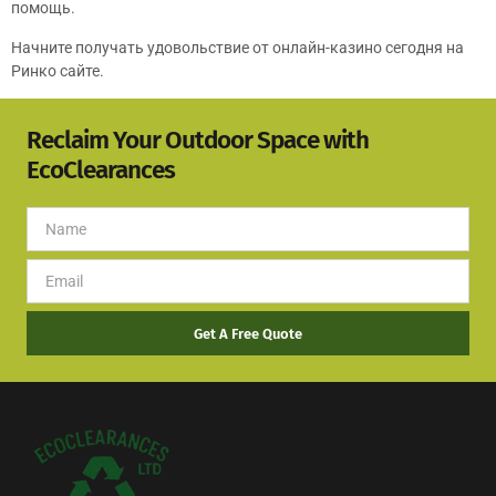
помощь.
Начните получать удовольствие от онлайн-казино сегодня на
Pинко сайте.
Reclaim Your Outdoor Space with
EcoClearances
Get A Free Quote