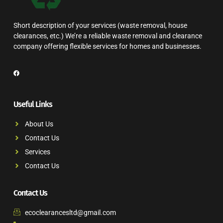
Short description of your services (waste removal, house
clearances, etc.) We’re a reliable waste removal and clearance
company offering flexible services for homes and businesses.
Useful Links
About Us
Contact Us
Services
Contact Us
Contact Us
ecoclearancesltd@gmail.com