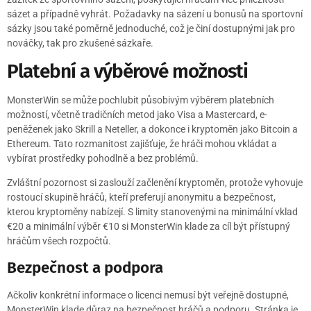
sázet a případně vyhrát. Požadavky na sázení u bonusů na sportovní
sázky jsou také poměrně jednoduché, což je činí dostupnými jak pro
nováčky, tak pro zkušené sázkaře.
Platební a výběrové možnosti
MonsterWin se může pochlubit působivým výběrem platebních
možností, včetně tradičních metod jako Visa a Mastercard, e-
peněženek jako Skrill a Neteller, a dokonce i kryptoměn jako Bitcoin a
Ethereum. Tato rozmanitost zajišťuje, že hráči mohou vkládat a
vybírat prostředky pohodlně a bez problémů.
Zvláštní pozornost si zaslouží začlenění kryptoměn, protože vyhovuje
rostoucí skupině hráčů, kteří preferují anonymitu a bezpečnost,
kterou kryptoměny nabízejí. S limity stanovenými na minimální vklad
€20 a minimální výběr €10 si MonsterWin klade za cíl být přístupný
hráčům všech rozpočtů.
Bezpečnost a podpora
Ačkoliv konkrétní informace o licenci nemusí být veřejně dostupné,
MonsterWin klade důraz na bezpečnost hráčů a podporu. Stránka je