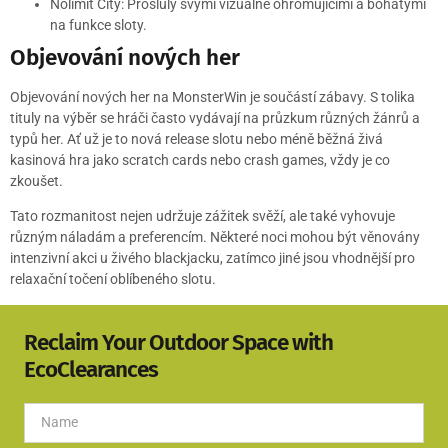
Nolimit City: Proslulý svými vizuálně ohromujícími a bohatými
na funkce sloty.
Objevování nových her
Objevování nových her na MonsterWin je součástí zábavy. S tolika
tituly na výběr se hráči často vydávají na průzkum různých žánrů a
typů her. Ať už je to nová release slotu nebo méně běžná živá
kasinová hra jako scratch cards nebo crash games, vždy je co
zkoušet.
Tato rozmanitost nejen udržuje zážitek svěží, ale také vyhovuje
různým náladám a preferencím. Některé noci mohou být věnovány
intenzivní akci u živého blackjacku, zatímco jiné jsou vhodnější pro
relaxační točení oblíbeného slotu.
Reclaim Your Outdoor Space with
EcoClearances