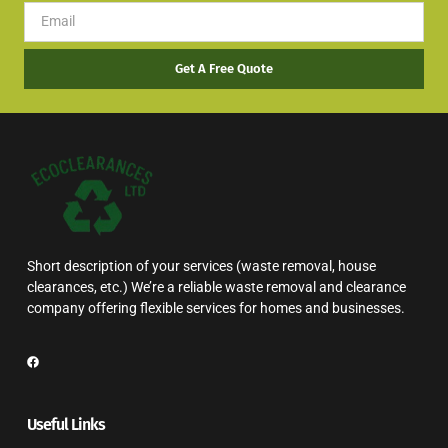
Get A Free Quote
Short description of your services (waste removal, house
clearances, etc.) We’re a reliable waste removal and clearance
company offering flexible services for homes and businesses.
Useful Links