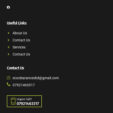
Useful Links
About Us
Contact Us
Services
Contact Us
Contact Us
ecoclearancesltd@gmail.com
07921463317
Urgent Call?
07921463317