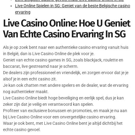
Live Online Spielen in SG: Geniet van de beste Belgische casino
ervaring
Live Casino Online: Hoe U Geniet
Van Echte Casino Ervaring In SG
Als je op zoek bent naar een authentieke casino ervaring vanuit huis
in België, dan is Live Casino Online de plek voor je.
Geniet van echte casino games in SG, zoals blackjack, roulette en
baccarat, live gestreamd naar je scherm.
De dealers zijn professioneel en vriendelijk, en zorgen ervoor dat je je
alsof je in een echt casino zit.
Je kan ook chatten met andere spelers en de dealer, wat de ervaring
nog authentieker maakt.
Live Casino Online biedt hoge beveiliging en eerlijk spel, dus je kan
zeker zijn dat je veilig en verantwoord kan spelen.
Profiteer van exclusieve bonussen en promoties, en maak je nu aan
bij Live Casino Online voor een onvergetelijke casino ervaring.
Waar je ook bent, met Live Casino Online bent je altijd dichtbij het
echte casino gevoel.