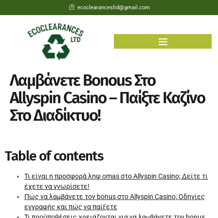
ecoclearancesltd@gmail.com
Λαμβάνετε Βonous Στο
Allyspin Casino – Παίξτε Καζίνο
Στο Διαδίκτυο!
Table of contents
Τι είναι η προσφορά ληψ omas στο Allyspin Casino; Δείτε τι
έχετε να γνωρίσετε!
Πώς να λαμβάνετε τον bonus στο Allyspin Casino; Οδηγίες
εγγραφής και πώς να παίξετε
Τι προϋποθέσεις χρειάζονται για να λαμβάνετε τον bonus