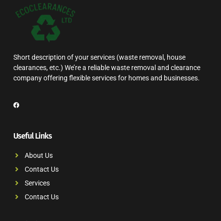
Short description of your services (waste removal, house
clearances, etc.) We’re a reliable waste removal and clearance
company offering flexible services for homes and businesses.
Useful Links
About Us
Contact Us
Services
Contact Us