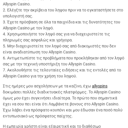
Allyspin Casino.
2. Ελέγξτε την ακρίβεια του ληψου πριν να το εγκαταστήσετε στο
υπολογιστή σας.
3. Έχετε πρόσβαση σε όλα τα παιχνίδια και τις δυνατότητες του
Allyspin Casino με τον ληψό.
4. Χρησιμοποιήστε τον ληψό σας για να διαχειριστείτε τις
πληρωμές σας ασφαλώς και γρήγορα.
5. Μην διαχειριστείτε τον ληψό σας από διακομιστές που δεν
είναι αναδιατύπωση του Allyspin Casino.
6. Αντιμετωπίστε τις προβλήματα που προκλήθηκαν από τον ληψό
σας με την τεχνική υποστήριξη του Allyspin Casino.
7. Ακολουθήστε τις τελευταίες ειδήσεις και τις εντολές από το
Allyspin Casino για την χρήση του ληψού.
Στις ημέρες μου ασχολήσεων με τα καζίνο, έχω
allyspins
δοκιμάσει πολλές διαδικτυακές πλατφόρμες. Το Allyspin Casino
όμως μου έχει συγκινήσει ιδιαίτερα. Το πρώτο που σημαντικά
έχει να σου πει είναι ότι Λαμβάνετε βονους στο Allyspin Casino.
Έχω λάβει ένα πρόσφατο κουπόνι και μου έδωσαν ένα ποσό πολύ
εντυπωσιακό ως πρόσφατος παίχτης.
Η εμπειρία χρήστη είναι εξαιρετική και το διαθέσιμο