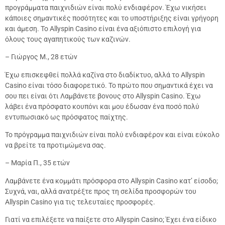
προγράμματα παιχνιδιών είναι πολύ ενδιαφέρον. Έχω νικήσει
κάποιες σημαντικές ποσότητες και το υποστήριξης είναι γρήγορη
και άμεση. Το Allyspin Casino είναι ένα αξιόπιστο επιλογή για
όλους τους αγαπητικούς των καζινών.
– Γιώργος Μ., 28 ετών
Έχω επισκεφθεί πολλά καζίνα στο διαδίκτυο, αλλά το Allyspin
Casino είναι τόσο διαφορετικό. Το πρώτο που σημαντικά έχει να
σου πει είναι ότι Λαμβάνετε βονους στο Allyspin Casino. Έχω
λάβει ένα πρόσφατο κουπόνι και μου έδωσαν ένα ποσό πολύ
εντυπωσιακό ως πρόσφατος παίχτης.
Το πρόγραμμα παιχνιδιών είναι πολύ ενδιαφέρον και είναι εύκολο
να βρείτε τα προτιμώμενα σας.
– Μαρία Π., 35 ετών
Λαμβάνετε ένα κομμάτι πρόσφορα στο Allyspin Casino κατ’ είσοδο;
Συχνά, ναι, αλλά ανατρέξτε προς τη σελίδα προσφορών του
Allyspin Casino για τις τελευταίες προσφορές.
Γιατί να επιλέξετε να παίξετε στο Allyspin Casino; Έχει ένα είδικο