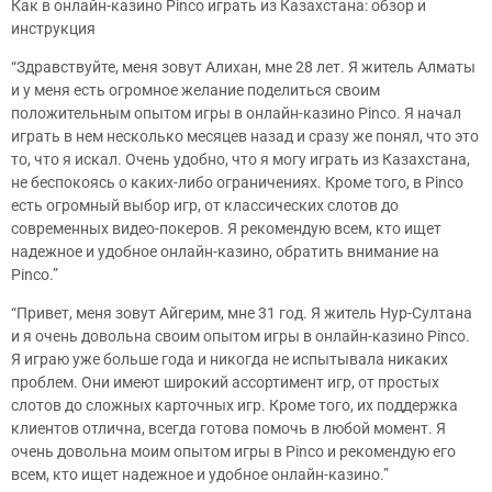
Как в онлайн-казино Pinco играть из Казахстана: обзор и
инструкция
“Здравствуйте, меня зовут Алихан, мне 28 лет. Я житель Алматы
и у меня есть огромное желание поделиться своим
положительным опытом игры в онлайн-казино Pinco. Я начал
играть в нем несколько месяцев назад и сразу же понял, что это
то, что я искал. Очень удобно, что я могу играть из Казахстана,
не беспокоясь о каких-либо ограничениях. Кроме того, в Pinco
есть огромный выбор игр, от классических слотов до
современных видео-покеров. Я рекомендую всем, кто ищет
надежное и удобное онлайн-казино, обратить внимание на
Pinco.”
“Привет, меня зовут Айгерим, мне 31 год. Я житель Нур-Султана
и я очень довольна своим опытом игры в онлайн-казино Pinco.
Я играю уже больше года и никогда не испытывала никаких
проблем. Они имеют широкий ассортимент игр, от простых
слотов до сложных карточных игр. Кроме того, их поддержка
клиентов отлична, всегда готова помочь в любой момент. Я
очень довольна моим опытом игры в Pinco и рекомендую его
всем, кто ищет надежное и удобное онлайн-казино.”