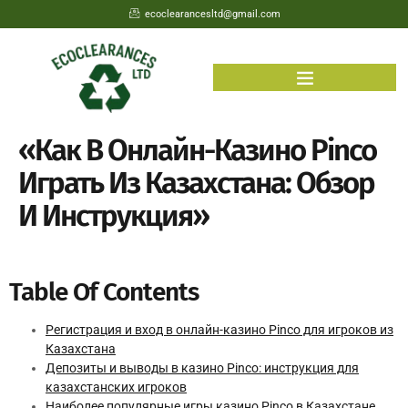
ecoclearancesltd@gmail.com
«Как В Онлайн-Казино Pinco
Играть Из Казахстана: Обзор
И Инструкция»
Table Of Contents
Регистрация и вход в онлайн-казино Pinco для игроков из
Казахстана
Депозиты и выводы в казино Pinco: инструкция для
казахстанских игроков
Наиболее популярные игры казино Pinco в Казахстане