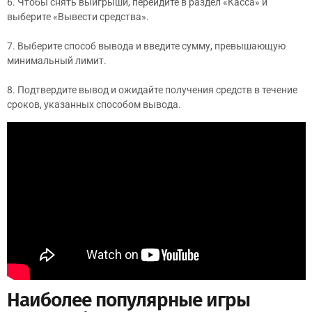
6. Чтобы снять выигрыши, перейдите в раздел «Касса» и
выберите «Вывести средства».
7. Выберите способ вывода и введите сумму, превышающую
минимальный лимит.
8. Подтвердите вывод и ожидайте получения средств в течение
сроков, указанных способом вывода.
Наиболее популярные игры