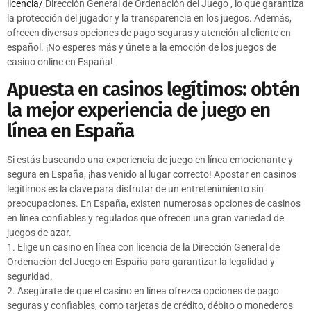
licencia/
Dirección General de Ordenación del Juego , lo que garantiza
la protección del jugador y la transparencia en los juegos. Además,
ofrecen diversas opciones de pago seguras y atención al cliente en
español. ¡No esperes más y únete a la emoción de los juegos de
casino online en España!
Apuesta en casinos legítimos: obtén
la mejor experiencia de juego en
línea en España
Si estás buscando una experiencia de juego en línea emocionante y
segura en España, ¡has venido al lugar correcto! Apostar en casinos
legítimos es la clave para disfrutar de un entretenimiento sin
preocupaciones. En España, existen numerosas opciones de casinos
en línea confiables y regulados que ofrecen una gran variedad de
juegos de azar.
1. Elige un casino en línea con licencia de la Dirección General de
Ordenación del Juego en España para garantizar la legalidad y
seguridad.
2. Asegúrate de que el casino en línea ofrezca opciones de pago
seguras y confiables, como tarjetas de crédito, débito o monederos