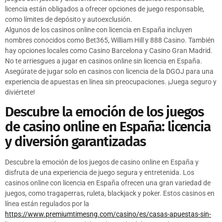
licencia están obligados a ofrecer opciones de juego responsable,
como límites de depósito y autoexclusión.
Algunos de los casinos online con licencia en España incluyen
nombres conocidos como Bet365, William Hill y 888 Casino. También
hay opciones locales como Casino Barcelona y Casino Gran Madrid.
No te arriesgues a jugar en casinos online sin licencia en España.
Asegúrate de jugar solo en casinos con licencia de la DGOJ para una
experiencia de apuestas en línea sin preocupaciones. ¡Juega seguro y
diviértete!
Descubre la emoción de los juegos
de casino online en España: licencia
y diversión garantizadas
Descubre la emoción de los juegos de casino online en España y
disfruta de una experiencia de juego segura y entretenida. Los
casinos online con licencia en España ofrecen una gran variedad de
juegos, como tragaperras, ruleta, blackjack y poker. Estos casinos en
línea están regulados por la
https://www.premiumtimesng.com/casino/es/casas-apuestas-sin-