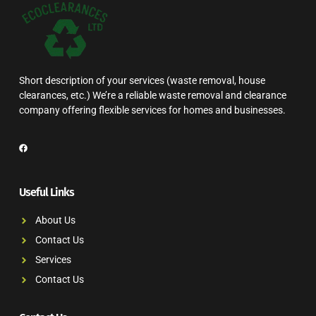
Short description of your services (waste removal, house
clearances, etc.) We’re a reliable waste removal and clearance
company offering flexible services for homes and businesses.
Useful Links
About Us
Contact Us
Services
Contact Us