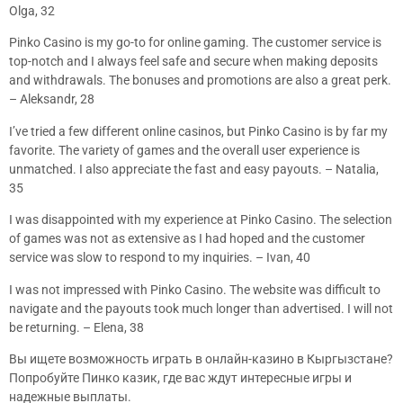
Olga, 32
Pinko Casino is my go-to for online gaming. The customer service is
top-notch and I always feel safe and secure when making deposits
and withdrawals. The bonuses and promotions are also a great perk.
– Aleksandr, 28
I’ve tried a few different online casinos, but Pinko Casino is by far my
favorite. The variety of games and the overall user experience is
unmatched. I also appreciate the fast and easy payouts. – Natalia,
35
I was disappointed with my experience at Pinko Casino. The selection
of games was not as extensive as I had hoped and the customer
service was slow to respond to my inquiries. – Ivan, 40
I was not impressed with Pinko Casino. The website was difficult to
navigate and the payouts took much longer than advertised. I will not
be returning. – Elena, 38
Вы ищете возможность играть в онлайн-казино в Кыргызстане?
Попробуйте Пинко казик, где вас ждут интересные игры и
надежные выплаты.