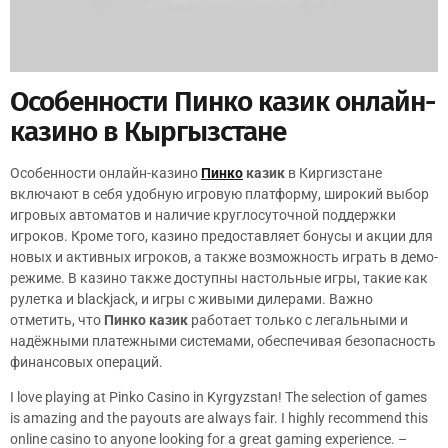
Особенности Пинко казик онлайн-
казино в Кыргызстане
Особенности онлайн-казино
Пинко
казик
в Киргизстане
включают в себя удобную игровую платформу, широкий выбор
игровых автоматов и наличие круглосуточной поддержки
игроков. Кроме того, казино предоставляет бонусы и акции для
новых и активных игроков, а также возможность играть в демо-
режиме. В казино также доступны настольные игры, такие как
рулетка и blackjack, и игры с живыми дилерами. Важно
отметить, что
Пинко казик
работает только с легальными и
надёжными платежными системами, обеспечивая безопасность
финансовых операций.
I love playing at Pinko Casino in Kyrgyzstan! The selection of games
is amazing and the payouts are always fair. I highly recommend this
online casino to anyone looking for a great gaming experience. –