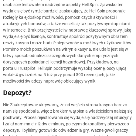
osobiście testowałem nadrzędne aspekty Hell Spin. Zjawisko ten
wydaje się być tymże bardziej zaskakujący, że Hell Spin proponuje
rozległy kalejdoskop możliwości, pomocniczych aktywności i
atrakcyjnych bonusów, a także weseli się tak pozytywnymi opiniami
w internecie. Brak przejrzystości w naprawdę kluczowej sprawy, jaką
wydaje się być licencja, kontrastuje spośród pozytywnym obrazem
reszty kasyna i może budzić niepewność u możliwych użytkowników.
Pomimo moich poszukiwań na witrynie kasyna, nie udało jest się w
łatwy sposób odnaleźć szczegółowych danych empirycznych
dotyczących posiadanej licencji hazardowej. Przykładowo, na
portalu Trustpilot Hell Spin podtrzymuje wysoką ocenę, oscylującą
wokół 4 gwiazdek na 5 tuż przy ponad 390 recenzjach, jakie
możliwości świadczy naprawdę obiecujący wynik.
Depozyt?
Nie Zaakceptować ukrywamy, że od wejścia strona kasyna bardzo
nam się spodobała, więc z brakiem wątpienia właścicielom należą się
pochwały. Proces rejestrowania się wydaje się nadzwyczaj intuicyjny
i zajął nam mniej niż dwie minuty, po czym dokonaliśmy pierwszego
depozytu i byliśmy gotowi do odwiedzenia gry. Ważne gwoli graczy