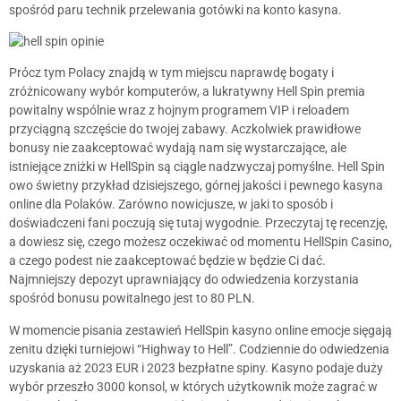
spośród paru technik przelewania gotówki na konto kasyna.
Prócz tym Polacy znajdą w tym miejscu naprawdę bogaty i
zróżnicowany wybór komputerów, a lukratywny Hell Spin premia
powitalny wspólnie wraz z hojnym programem VIP i reloadem
przyciągną szczęście do twojej zabawy. Aczkolwiek prawidłowe
bonusy nie zaakceptować wydają nam się wystarczające, ale
istniejące zniżki w HellSpin są ciągle nadzwyczaj pomyślne. Hell Spin
owo świetny przykład dzisiejszego, górnej jakości i pewnego kasyna
online dla Polaków. Zarówno nowicjusze, w jaki to sposób i
doświadczeni fani poczują się tutaj wygodnie. Przeczytaj tę recenzję,
a dowiesz się, czego możesz oczekiwać od momentu HellSpin Casino,
a czego podest nie zaakceptować będzie w będzie Ci dać.
Najmniejszy depozyt uprawniający do odwiedzenia korzystania
spośród bonusu powitalnego jest to 80 PLN.
W momencie pisania zestawień HellSpin kasyno online emocje sięgają
zenitu dzięki turniejowi “Highway to Hell”. Codziennie do odwiedzenia
uzyskania aż 2023 EUR i 2023 bezpłatne spiny. Kasyno podaje duży
wybór przeszło 3000 konsol, w których użytkownik może zagrać w