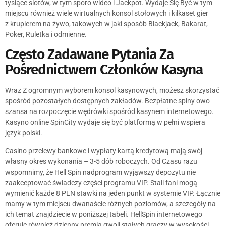
tysiące slotów, w tym sporo wideo i Jackpot. Wydaje Się Być w tym
miejscu również wiele wirtualnych konsol stołowych i kilkaset gier
z krupierem na żywo, takowych w jaki sposób Blackjack, Bakarat,
Poker, Ruletka i odmienne.
Często Zadawane Pytania Za
Pośrednictwem Członków Kasyna
Wraz Z ogromnym wyborem konsol kasynowych, możesz skorzystać
spośród pozostałych dostępnych zakładów. Bezpłatne spiny owo
szansa na rozpoczęcie wędrówki spośród kasynem internetowego.
Kasyno online SpinCity wydaje się być platformą w pełni wspiera
język polski.
Casino przelewy bankowe i wypłaty kartą kredytową mają swój
własny okres wykonania – 3-5 dób roboczych. Od Czasu razu
wspomnimy, że Hell Spin nadprogram wyjąwszy depozytu nie
zaakceptować świadczy części programu VIP. Stali fani mogą
wymienić każde 8 PLN stawki na jeden punkt w systemie VIP. Łącznie
mamy w tym miejscu dwanaście różnych poziomów, a szczegóły na
ich temat znajdziecie w poniższej tabeli. HellSpin internetowego
oferuje również dzienny premia gwoli stałych graczy w wysokości