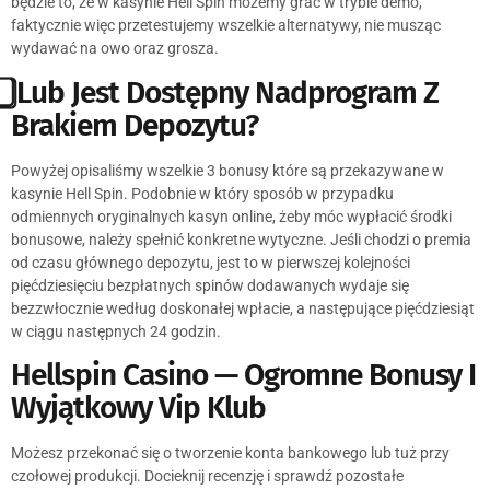
będzie to, że w kasynie Hell Spin możemy grać w trybie demo,
faktycznie więc przetestujemy wszelkie alternatywy, nie musząc
wydawać na owo oraz grosza.
⃣ Lub Jest Dostępny Nadprogram Z
Brakiem Depozytu?
Powyżej opisaliśmy wszelkie 3 bonusy które są przekazywane w
kasynie Hell Spin. Podobnie w który sposób w przypadku
odmiennych oryginalnych kasyn online, żeby móc wypłacić środki
bonusowe, należy spełnić konkretne wytyczne. Jeśli chodzi o premia
od czasu głównego depozytu, jest to w pierwszej kolejności
pięćdziesięciu bezpłatnych spinów dodawanych wydaje się
bezzwłocznie według doskonałej wpłacie, a następujące pięćdziesiąt
w ciągu następnych 24 godzin.
Hellspin Casino — Ogromne Bonusy I
Wyjątkowy Vip Klub
Możesz przekonać się o tworzenie konta bankowego lub tuż przy
czołowej produkcji. Docieknij recenzję i sprawdź pozostałe