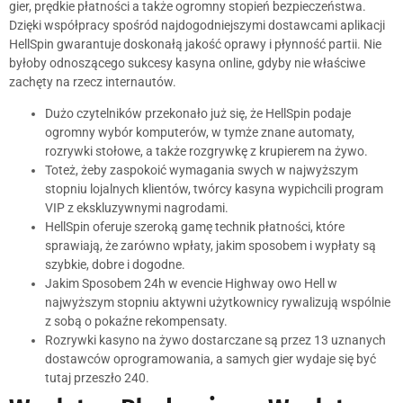
gier, prędkie płatności a także ogromny stopień bezpieczeństwa.
Dzięki współpracy spośród najdogodniejszymi dostawcami aplikacji
HellSpin gwarantuje doskonałą jakość oprawy i płynność partii. Nie
byłoby odnoszącego sukcesy kasyna online, gdyby nie właściwe
zachęty na rzecz internautów.
Dużo czytelników przekonało już się, że HellSpin podaje
ogromny wybór komputerów, w tymże znane automaty,
rozrywki stołowe, a także rozgrywkę z krupierem na żywo.
Toteż, żeby zaspokoić wymagania swych w najwyższym
stopniu lojalnych klientów, twórcy kasyna wypichcili program
VIP z ekskluzywnymi nagrodami.
HellSpin oferuje szeroką gamę technik płatności, które
sprawiają, że zarówno wpłaty, jakim sposobem i wypłaty są
szybkie, dobre i dogodne.
Jakim Sposobem 24h w evencie Highway owo Hell w
najwyższym stopniu aktywni użytkownicy rywalizują wspólnie
z sobą o pokaźne rekompensaty.
Rozrywki kasyno na żywo dostarczane są przez 13 uznanych
dostawców oprogramowania, a samych gier wydaje się być
tutaj przeszło 240.