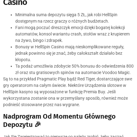
Casino
Minimalna suma depozytu sięga 5 ZŁ, jak robi HellSpin
dostępnym na rzecz graczy o różnych budżetach.
Fani mogą poczuć dreszczyk emocji dzięki bogatej kolekcji
automatów, konsol wariantu crash, stołów wraz z krupierem
na żywo, bingo i zdrapek.
Bonusy w HellSpin Casino mają nieskomplikowane reguły,
jednak powinno się je znać, żeby całokształt działało bez
kłopotu.
Ta podaż umożliwia zdobycie 50% bonusu do odwiedzenia 800
zł oraz stu gratisowych spinów na automacie Voodoo Magic.
Są to na przykład Pragmatic Play bądź Red Tiger, dostarczające swe
gry operatorom na całym świecie. Niektóre Urządzenia slotowe w
HellSpin kasyno są wyposażone w funkcję Premia Buy. Jeśli
wykorzystana zostanie ona w przemyślany sposób, również może
podnieść stosowane przez nas wygrane.
Nadprogram Od Momentu Głównego
Depozytu 🎉
Jak Się Zarejestrować to pierwsze co należy zrobić, żeby zacząć