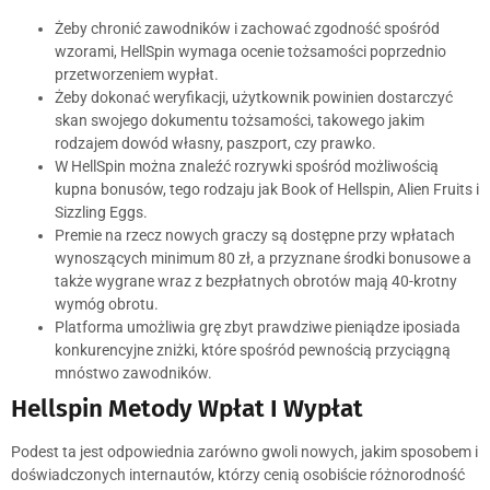
Żeby chronić zawodników i zachować zgodność spośród
wzorami, HellSpin wymaga ocenie tożsamości poprzednio
przetworzeniem wypłat.
Żeby dokonać weryfikacji, użytkownik powinien dostarczyć
skan swojego dokumentu tożsamości, takowego jakim
rodzajem dowód własny, paszport, czy prawko.
W HellSpin można znaleźć rozrywki spośród możliwością
kupna bonusów, tego rodzaju jak Book of Hellspin, Alien Fruits i
Sizzling Eggs.
Premie na rzecz nowych graczy są dostępne przy wpłatach
wynoszących minimum 80 zł, a przyznane środki bonusowe a
także wygrane wraz z bezpłatnych obrotów mają 40-krotny
wymóg obrotu.
Platforma umożliwia grę zbyt prawdziwe pieniądze iposiada
konkurencyjne zniżki, które spośród pewnością przyciągną
mnóstwo zawodników.
Hellspin Metody Wpłat I Wypłat
Podest ta jest odpowiednia zarówno gwoli nowych, jakim sposobem i
doświadczonych internautów, którzy cenią osobiście różnorodność