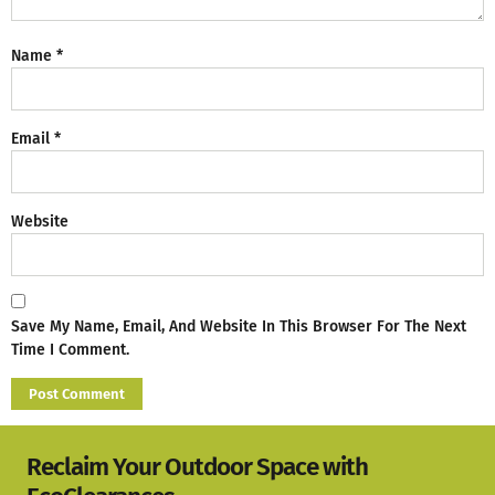
Name
*
Email
*
Website
Save My Name, Email, And Website In This Browser For The Next
Time I Comment.
Reclaim Your Outdoor Space with