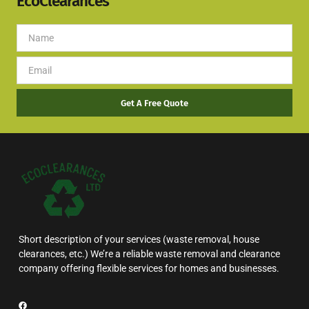
EcoClearances
Get A Free Quote
Short description of your services (waste removal, house
clearances, etc.) We’re a reliable waste removal and clearance
company offering flexible services for homes and businesses.