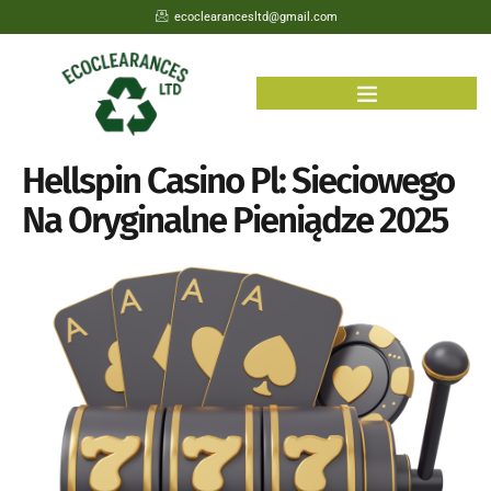
ecoclearancesltd@gmail.com
Hellspin Casino Pl: Sieciowego
Na Oryginalne Pieniądze 2025