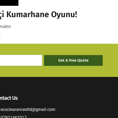
içi Kumarhane Oyunu!
maktır.
.
Get A Free Quote
ntact Us
ecoclearancesltd@gmail.com
07921463317