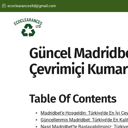
ecoclearancesltd@gmail.com
Güncel Madridbet
Çevrimiçi Kuma
Table Of Contents
Madridbet’e Hoşgeldin: Türkiye’de En İyi Ç
Güncellenmiş Madridbet: Türkiye’de En Kali
Nasıl Madridbet’te Başlayabilirsiniz: Türkiye