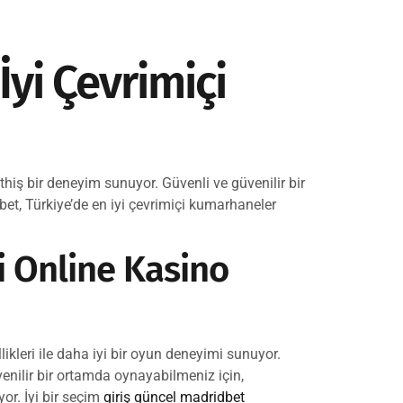
İyi Çevrimiçi
thiş bir deneyim sunuyor. Güvenli ve güvenilir bir
bet, Türkiye’de en iyi çevrimiçi kumarhaneler
i Online Kasino
ikleri ile daha iyi bir oyun deneyimi sunuyor.
venilir bir ortamda oynayabilmeniz için,
or. İyi bir seçim
giriş güncel madridbet