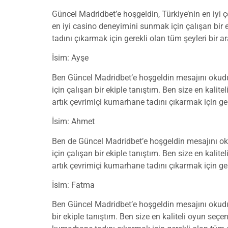
Güncel Madridbet’e hoşgeldin, Türkiye’nin en iyi 
en iyi casino deneyimini sunmak için çalışan bir 
tadını çıkarmak için gerekli olan tüm şeyleri bir ar
İsim: Ayşe
Ben Güncel Madridbet’e hoşgeldin mesajını okud
için çalışan bir ekiple tanıştım. Ben size en kal
artık çevrimiçi kumarhane tadını çıkarmak için gere
İsim: Ahmet
Ben de Güncel Madridbet’e hoşgeldin mesajını o
için çalışan bir ekiple tanıştım. Ben size en kal
artık çevrimiçi kumarhane tadını çıkarmak için gere
İsim: Fatma
Ben Güncel Madridbet’e hoşgeldin mesajını okud
bir ekiple tanıştım. Ben size en kaliteli oyun seç