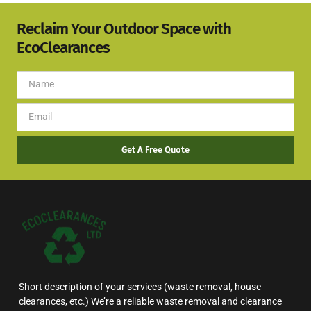
Reclaim Your Outdoor Space with
EcoClearances
Get A Free Quote
Short description of your services (waste removal, house
clearances, etc.) We’re a reliable waste removal and clearance