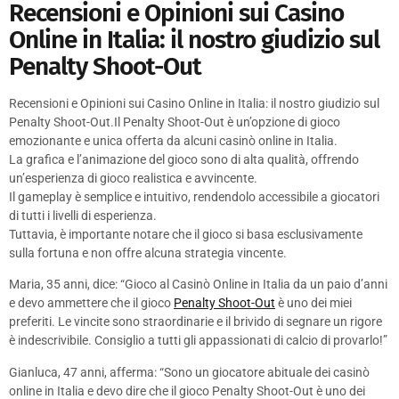
Recensioni e Opinioni sui Casino
Online in Italia: il nostro giudizio sul
Penalty Shoot-Out
Recensioni e Opinioni sui Casino Online in Italia: il nostro giudizio sul
Penalty Shoot-Out.Il Penalty Shoot-Out è un’opzione di gioco
emozionante e unica offerta da alcuni casinò online in Italia.
La grafica e l’animazione del gioco sono di alta qualità, offrendo
un’esperienza di gioco realistica e avvincente.
Il gameplay è semplice e intuitivo, rendendolo accessibile a giocatori
di tutti i livelli di esperienza.
Tuttavia, è importante notare che il gioco si basa esclusivamente
sulla fortuna e non offre alcuna strategia vincente.
Maria, 35 anni, dice: “Gioco al Casinò Online in Italia da un paio d’anni
e devo ammettere che il gioco
Penalty Shoot-Out
è uno dei miei
preferiti. Le vincite sono straordinarie e il brivido di segnare un rigore
è indescrivibile. Consiglio a tutti gli appassionati di calcio di provarlo!”
Gianluca, 47 anni, afferma: “Sono un giocatore abituale dei casinò
online in Italia e devo dire che il gioco Penalty Shoot-Out è uno dei