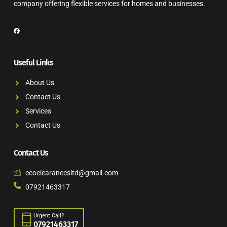
company offering flexible services for homes and businesses.
Useful Links
About Us
Contact Us
Services
Contact Us
Contact Us
ecoclearancesltd@gmail.com
07921463317
Urgent Call?
07921463317