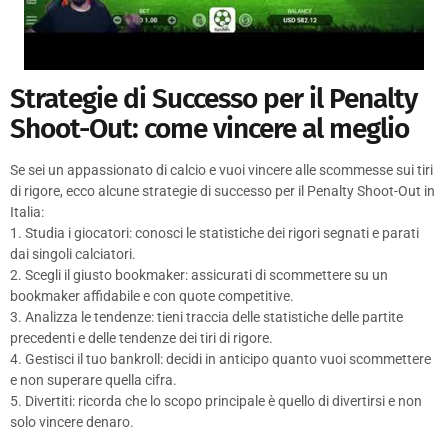
Strategie di Successo per il Penalty
Shoot-Out: come vincere al meglio
Se sei un appassionato di calcio e vuoi vincere alle scommesse sui tiri
di rigore, ecco alcune strategie di successo per il Penalty Shoot-Out in
Italia:
1. Studia i giocatori: conosci le statistiche dei rigori segnati e parati
dai singoli calciatori.
2. Scegli il giusto bookmaker: assicurati di scommettere su un
bookmaker affidabile e con quote competitive.
3. Analizza le tendenze: tieni traccia delle statistiche delle partite
precedenti e delle tendenze dei tiri di rigore.
4. Gestisci il tuo bankroll: decidi in anticipo quanto vuoi scommettere
e non superare quella cifra.
5. Divertiti: ricorda che lo scopo principale è quello di divertirsi e non
solo vincere denaro.