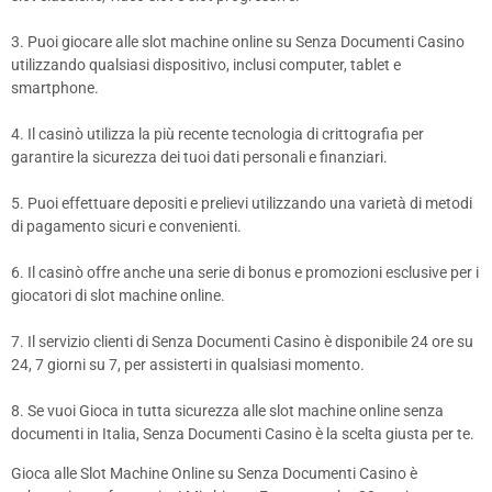
3. Puoi giocare alle slot machine online su Senza Documenti Casino
utilizzando qualsiasi dispositivo, inclusi computer, tablet e
smartphone.
4. Il casinò utilizza la più recente tecnologia di crittografia per
garantire la sicurezza dei tuoi dati personali e finanziari.
5. Puoi effettuare depositi e prelievi utilizzando una varietà di metodi
di pagamento sicuri e convenienti.
6. Il casinò offre anche una serie di bonus e promozioni esclusive per i
giocatori di slot machine online.
7. Il servizio clienti di Senza Documenti Casino è disponibile 24 ore su
24, 7 giorni su 7, per assisterti in qualsiasi momento.
8. Se vuoi Gioca in tutta sicurezza alle slot machine online senza
documenti in Italia, Senza Documenti Casino è la scelta giusta per te.
Gioca alle Slot Machine Online su Senza Documenti Casino è