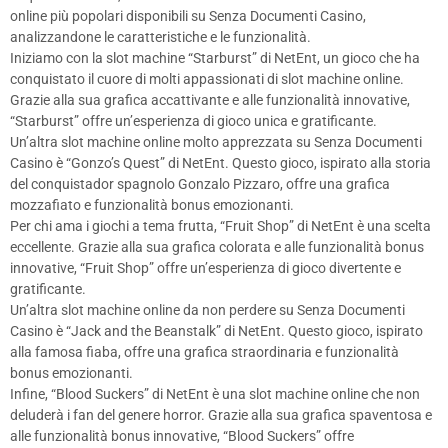
online più popolari disponibili su Senza Documenti Casino,
analizzandone le caratteristiche e le funzionalità.
Iniziamo con la slot machine “Starburst” di NetEnt, un gioco che ha
conquistato il cuore di molti appassionati di slot machine online.
Grazie alla sua grafica accattivante e alle funzionalità innovative,
“Starburst” offre un’esperienza di gioco unica e gratificante.
Un’altra slot machine online molto apprezzata su Senza Documenti
Casino è “Gonzo’s Quest” di NetEnt. Questo gioco, ispirato alla storia
del conquistador spagnolo Gonzalo Pizzaro, offre una grafica
mozzafiato e funzionalità bonus emozionanti.
Per chi ama i giochi a tema frutta, “Fruit Shop” di NetEnt è una scelta
eccellente. Grazie alla sua grafica colorata e alle funzionalità bonus
innovative, “Fruit Shop” offre un’esperienza di gioco divertente e
gratificante.
Un’altra slot machine online da non perdere su Senza Documenti
Casino è “Jack and the Beanstalk” di NetEnt. Questo gioco, ispirato
alla famosa fiaba, offre una grafica straordinaria e funzionalità
bonus emozionanti.
Infine, “Blood Suckers” di NetEnt è una slot machine online che non
deluderà i fan del genere horror. Grazie alla sua grafica spaventosa e
alle funzionalità bonus innovative, “Blood Suckers” offre