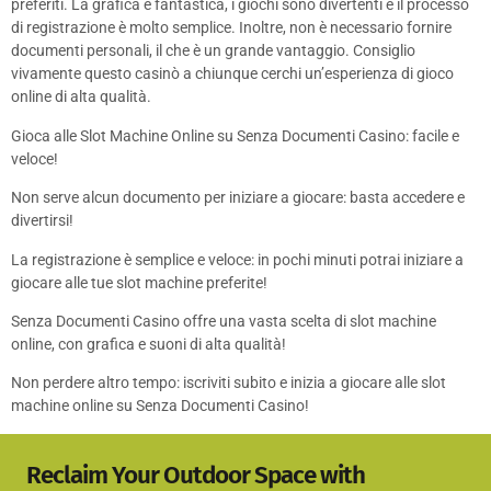
preferiti. La grafica è fantastica, i giochi sono divertenti e il processo
di registrazione è molto semplice. Inoltre, non è necessario fornire
documenti personali, il che è un grande vantaggio. Consiglio
vivamente questo casinò a chiunque cerchi un’esperienza di gioco
online di alta qualità.
Gioca alle Slot Machine Online su Senza Documenti Casino: facile e
veloce!
Non serve alcun documento per iniziare a giocare: basta accedere e
divertirsi!
La registrazione è semplice e veloce: in pochi minuti potrai iniziare a
giocare alle tue slot machine preferite!
Senza Documenti Casino offre una vasta scelta di slot machine
online, con grafica e suoni di alta qualità!
Non perdere altro tempo: iscriviti subito e inizia a giocare alle slot
machine online su Senza Documenti Casino!
Reclaim Your Outdoor Space with