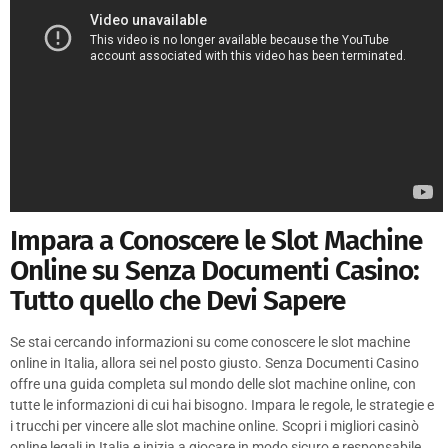
Impara a Conoscere le Slot Machine
Online su Senza Documenti Casino:
Tutto quello che Devi Sapere
Se stai cercando informazioni su come conoscere le slot machine
online in Italia, allora sei nel posto giusto. Senza Documenti Casino
offre una guida completa sul mondo delle slot machine online, con
tutte le informazioni di cui hai bisogno. Impara le regole, le strategie e
i trucchi per vincere alle slot machine online. Scopri i migliori casinò
online legali in Italia e inizia a giocare in modo sicuro e responsabile.