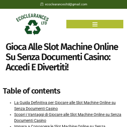
ecoclearancesltd@gmail.com
Gioca Alle Slot Machine Online
Su Senza Documenti Casino:
Accedi E Divertiti!
Table of contents
La Guida Definitiva per Giocare alle Slot Machine Online su
Senza Documenti Casino
Scopri i Vantaggi di Giocare alle Slot Machine Online su Senza
Documenti Casino
Impara a Conoscere le Slot Machine Online su Senza