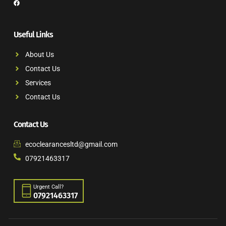
Useful Links
About Us
Contact Us
Services
Contact Us
Contact Us
ecoclearancesltd@gmail.com
07921463317
Urgent Call?
07921463317