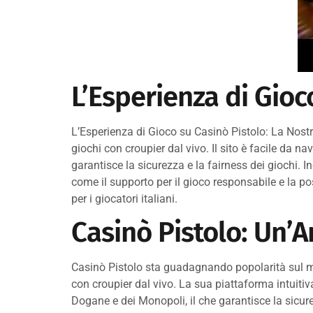
L’Esperienza di Gioc
L’Esperienza di Gioco su Casinò Pistolo: La Nostr
giochi con croupier dal vivo. Il sito è facile da n
garantisce la sicurezza e la fairness dei giochi. 
come il supporto per il gioco responsabile e la pos
per i giocatori italiani.
Casinò Pistolo: Un’An
Casinò Pistolo sta guadagnando popolarità sul me
con croupier dal vivo. La sua piattaforma intuitiva
Dogane e dei Monopoli, il che garantisce la sicurez