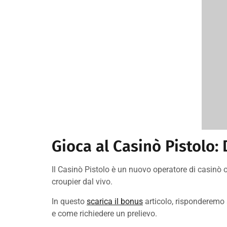
Gioca al Casinò Pistolo
Il Casinò Pistolo è un nuovo operatore di casinò o
croupier dal vivo.
In questo
scarica il bonus
articolo, risponderemo 
e come richiedere un prelievo.