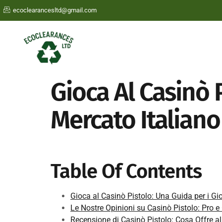
ecoclearancesltd@gmail.com
Gioca Al Casinò P
Mercato Italiano
Table Of Contents
Gioca al Casinò Pistolo: Una Guida per i Gioc
Le Nostre Opinioni su Casinò Pistolo: Pro e
Recensione di Casinò Pistolo: Cosa Offre al