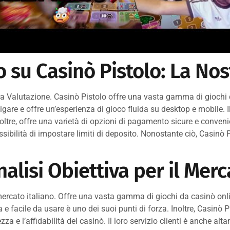
o su Casinò Pistolo: La No
a Valutazione. Casinò Pistolo offre una vasta gamma di giochi d
avigare e offre un’esperienza di gioco fluida su desktop e mobile. 
Inoltre, offre una varietà di opzioni di pagamento sicure e conve
sibilità di impostare limiti di deposito. Nonostante ciò, Casinò P
alisi Obiettiva per il Merc
rcato italiano. Offre una vasta gamma di giochi da casinò online
 e facile da usare è uno dei suoi punti di forza. Inoltre, Casinò P
za e l’affidabilità del casinò. Il loro servizio clienti è anche a