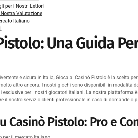
i per i Nostri Lettori
a Nostra Valutazione
ercato Italiano
i
Pistolo: Una Guida Per
vertente e sicura in Italia, Gioca al Casinò Pistolo è la scelta 
e molto altro ancora. I nostri giochi sono disponibili in modalità
esclusive per i nostri giocatori italiani. La nostra piattaforma è
re il nostro servizio clienti professionale in caso di domande o pr
u Casinò Pistolo: Pro e Co
 per il mercato Italiano.