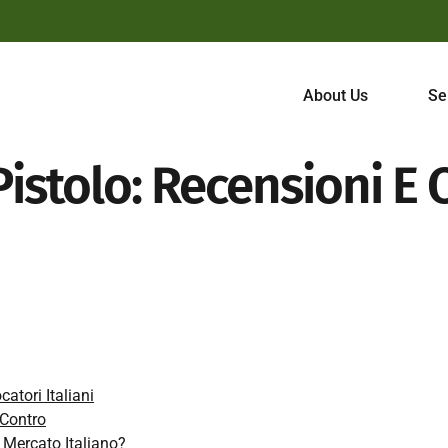
About Us
Se
istolo: Recensioni E O
atori Italiani
 Contro
 Mercato Italiano?