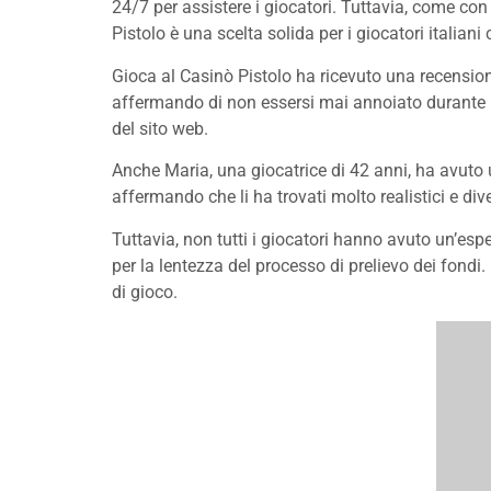
24/7 per assistere i giocatori. Tuttavia, come con
Pistolo è una scelta solida per i giocatori italian
Gioca al Casinò Pistolo ha ricevuto una recensione
affermando di non essersi mai annoiato durante la 
del sito web.
Anche Maria, una giocatrice di 42 anni, ha avuto u
affermando che li ha trovati molto realistici e di
Tuttavia, non tutti i giocatori hanno avuto un’es
per la lentezza del processo di prelievo dei fondi.
di gioco.